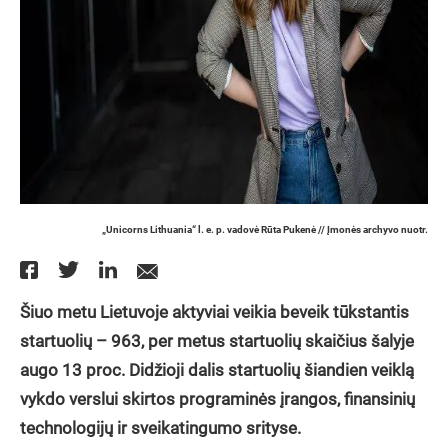
„Unicorns Lithuania“ l. e. p. vadovė Rūta Pukenė // Įmonės archyvo nuotr.
Šiuo metu Lietuvoje aktyviai veikia beveik tūkstantis
startuolių – 963, per metus startuolių skaičius šalyje
augo 13 proc. Didžioji dalis startuolių šiandien veiklą
vykdo verslui skirtos programinės įrangos, finansinių
technologijų ir sveikatingumo srityse.