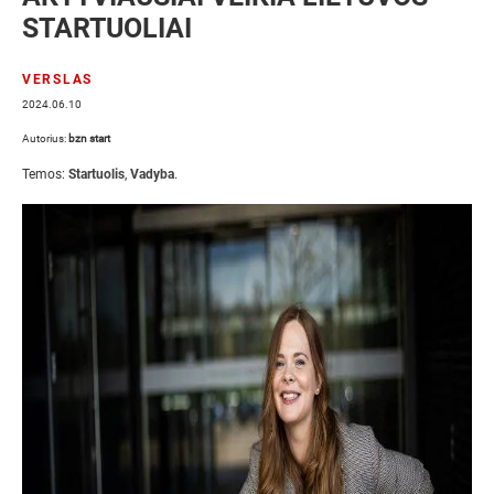
STARTUOLIAI
VERSLAS
2024.06.10
Autorius:
bzn start
Temos:
Startuolis
,
Vadyba
.