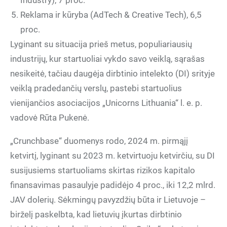
Industry), 7 proc.
Reklama ir kūryba (AdTech & Creative Tech), 6,5
proc.
Lyginant su situacija prieš metus, populiariausių
industrijų, kur startuoliai vykdo savo veiklą, sąrašas
nesikeitė, tačiau daugėja dirbtinio intelekto (DI) srityje
veiklą pradedančių verslų, pastebi startuolius
vienijančios asociacijos „Unicorns Lithuania“ l. e. p.
vadovė Rūta Pukenė.
„Crunchbase“ duomenys rodo, 2024 m. pirmąjį
ketvirtį, lyginant su 2023 m. ketvirtuoju ketvirčiu, su DI
susijusiems startuoliams skirtas rizikos kapitalo
finansavimas pasaulyje padidėjo 4 proc., iki 12,2 mlrd.
JAV dolerių. Sėkmingų pavyzdžių būta ir Lietuvoje –
birželį paskelbta, kad lietuvių įkurtas dirbtinio