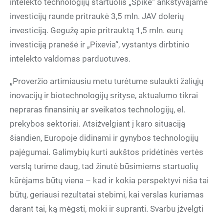
intelekto technologijų startuolis „Spike“ ankstyvajame
investicijų raunde pritraukė 3,5 mln. JAV dolerių
investiciją. Gegužę apie pritrauktą 1,5 mln. eurų
investiciją pranešė ir „Pixevia“, vystantys dirbtinio
intelekto valdomas parduotuves.
„Proveržio artimiausiu metu turėtume sulaukti žaliųjų
inovacijų ir biotechnologijų srityse, aktualumo tikrai
nepraras finansinių ar sveikatos technologijų, el.
prekybos sektoriai. Atsižvelgiant į karo situaciją
šiandien, Europoje didinami ir gynybos technologijų
pajėgumai. Galimybių kurti aukštos pridėtinės vertės
verslą turime daug, tad žinutė būsimiems startuolių
kūrėjams būtų viena – kad ir kokia perspektyvi niša tai
būtų, geriausi rezultatai stebimi, kai verslas kuriamas
darant tai, ką mėgsti, moki ir supranti. Svarbu įžvelgti