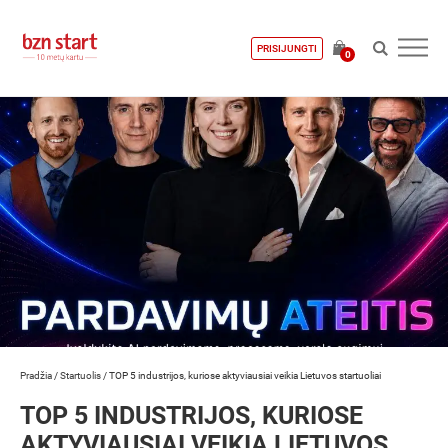
PRISIJUNGTI
0
Pradžia
/
Startuolis
/
TOP 5 industrijos, kuriose aktyviausiai veikia Lietuvos startuoliai
TOP 5 INDUSTRIJOS, KURIOSE
AKTYVIAUSIAI VEIKIA LIETUVOS