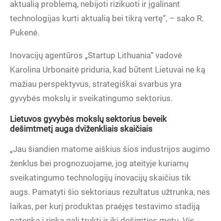
aktualią problemą, nebijoti rizikuoti ir įgalinant
technologijas kurti aktualią bei tikrą vertę“, – sako R.
Pukenė.
Inovacijų agentūros „Startup Lithuania“ vadovė
Karolina Urbonaitė priduria, kad būtent Lietuvai ne ką
mažiau perspektyvus, strategiškai svarbus yra
gyvybės mokslų ir sveikatingumo sektorius.
Lietuvos gyvybės mokslų sektorius beveik
dešimtmetį auga dviženkliais skaičiais
„Jau šiandien matome aiškius šios industrijos augimo
ženklus bei prognozuojame, jog ateityje kuriamų
sveikatingumo technologijų inovacijų skaičius tik
augs. Pamatyti šio sektoriaus rezultatus užtrunka, nes
laikas, per kurį produktas praėjęs testavimo stadiją
patenka į rinką gali trukti ir iki dešimties metų. Vis