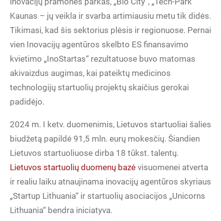
inovacijų pramonės parkas, „Bio City“, „Tech-Park“
Kaunas – jų veikla ir svarba artimiausiu metu tik didės.
Tikimasi, kad šis sektorius plėsis ir regionuose. Pernai
vien Inovacijų agentūros skelbto ES finansavimo
kvietimo „InoStartas“ rezultatuose buvo matomas
akivaizdus augimas, kai pateiktų medicinos
technologijų startuolių projektų skaičius gerokai
padidėjo.
2024 m. I ketv. duomenimis, Lietuvos startuoliai šalies
biudžetą papildė 91,5 mln. eurų mokesčių. Šiandien
Lietuvos startuoliuose dirba 18 tūkst. talentų.
Lietuvos startuolių duomenų bazė
visuomenei atverta
ir realiu laiku atnaujinama inovacijų agentūros skyriaus
„Startup Lithuania“ ir startuolių asociacijos „Unicorns
Lithuania“ bendra iniciatyva.