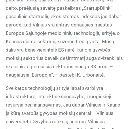
dėlto, praėjusią savaitę paskelbtas „StartupBlink“
pasaulinis startuolių ekosistemos indeksas jau dabar
parodė, kad Vilnius yra antras geriausias miestas
Europos Sąjungoje medicininių technologijų srityje, o
Kaunas šiame sektoriuje užėmė trečią vietą. Mūsų
šalis yra bene vienintelė ES narė, kurioje gyvybės
mokslų sektorius beveik dešimtmetį auga dviženkliais
skaičiais, o pernai šis sektorius išaugo 33 proc. –
daugiausiai Europoje“, – pastebi K. Urbonaitė.
Sveikatos technologijų srityje labai svarbi yra
infrastruktūra, intelektinė nuosavybė, žmogiškieji
resursai bei finansavimas. Jau dabar Vilniuje ir Kaune
įsikūrę svarbūs gyvybės mokslų centrai – Vilniaus
universiteto Gyvybės mokslų centras, Vilniaus