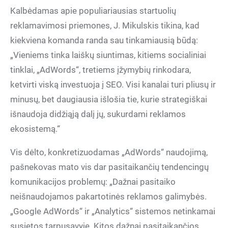
Kalbėdamas apie populiariausias startuolių
reklamavimosi priemones, J. Mikulskis tikina, kad
kiekviena komanda randa sau tinkamiausią būdą:
„Vieniems tinka laiškų siuntimas, kitiems socialiniai
tinklai, „AdWords“, tretiems įžymybių rinkodara,
ketvirti viską investuoja į SEO. Visi kanalai turi pliusų ir
minusų, bet daugiausia išlošia tie, kurie strategiškai
išnaudoja didžiąją dalį jų, sukurdami reklamos
ekosistemą.“
Vis dėlto, konkretizuodamas „AdWords“ naudojimą,
pašnekovas mato vis dar pasitaikančių tendencingų
komunikacijos problemų: „Dažnai pasitaiko
neišnaudojamos pakartotinės reklamos galimybės.
„Google AdWords“ ir „Analytics“ sistemos netinkamai
susietos tarpusavyje. Kitos dažnai pasitaikančios