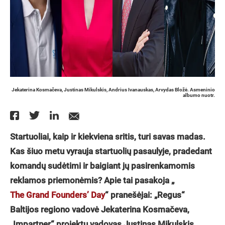
Jekaterina Kosmačeva, Justinas Mikulskis, Andrius Ivanauskas, Arvydas Bložė. Asmeninio
albumo nuotr.
Startuoliai, kaip ir kiekviena sritis, turi savas madas.
Kas šiuo metu vyrauja startuolių pasaulyje, pradedant
komandų sudėtimi ir baigiant jų pasirenkamomis
reklamos priemonėmis? Apie tai pasakoja „
The Grand Founders’ Day
“ pranešėjai: „Regus“
Baltijos regiono vadovė Jekaterina Kosmačeva,
„Impartner“ projektų vadovas Justinas Mikulskis,