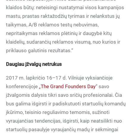
klaidos būtų: neteisingi nustatymai visos kampanijos
mastu, prastas raktažodžių tyrimas ir nelankstus jų
taikymas, A/B reklamos testų nebuvimas,
nepritaikymas reklamos plėtinių ir daugybė kitų
klaidelių, sudarančių reklamos visumą, nuo kurios ir
priklauso galutinis rezultatas.“
Daugiau įžvalgų netrukus
2017 m. lapkričio 16–17 d. Vilniuje vyksiančioje
konferencijoje „
The Grand Founders Day
“ savo
įžvalgomis dalysis tikri savo sričių profesionalai. Čia
bus galima išgirsti ir padiskutuoti startuolių komandų
įkūrimo, teisinio reguliavimo temomis, sužinoti
vyraujančias tendencijas, išgirsti, kaip neatsilikti nuo
startuolių pasaulyje vyraujančių madų ir sėkmingai