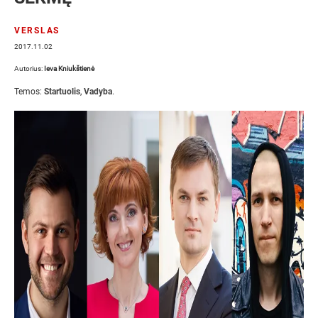
VERSLAS
2017.11.02
Autorius:
Ieva Kniukštienė
Temos:
Startuolis
,
Vadyba
.