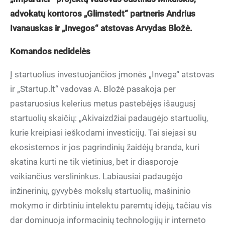
advokatų kontoros „Glimstedt“ partneris Andrius
Ivanauskas ir „Invegos“ atstovas Arvydas Bložė.
Komandos nedidelės
Į startuolius investuojančios įmonės „Invega“ atstovas
ir „Startup.lt“ vadovas A. Bložė pasakoja per
pastaruosius kelerius metus pastebėjęs išaugusį
startuolių skaičių: „Akivaizdžiai padaugėjo startuolių,
kurie kreipiasi ieškodami investicijų. Tai siejasi su
ekosistemos ir jos pagrindinių žaidėjų branda, kuri
skatina kurti ne tik vietinius, bet ir diasporoje
veikiančius verslininkus. Labiausiai padaugėjo
inžinerinių, gyvybės mokslų startuolių, mašininio
mokymo ir dirbtiniu intelektu paremtų idėjų, tačiau vis
dar dominuoja informacinių technologijų ir interneto