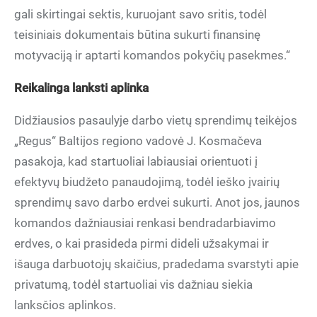
gali skirtingai sektis, kuruojant savo sritis, todėl
teisiniais dokumentais būtina sukurti finansinę
motyvaciją ir aptarti komandos pokyčių pasekmes.“
Reikalinga lanksti aplinka
Didžiausios pasaulyje darbo vietų sprendimų teikėjos
„Regus“ Baltijos regiono vadovė J. Kosmačeva
pasakoja, kad startuoliai labiausiai orientuoti į
efektyvų biudžeto panaudojimą, todėl ieško įvairių
sprendimų savo darbo erdvei sukurti. Anot jos, jaunos
komandos dažniausiai renkasi bendradarbiavimo
erdves, o kai prasideda pirmi dideli užsakymai ir
išauga darbuotojų skaičius, pradedama svarstyti apie
privatumą, todėl startuoliai vis dažniau siekia
lanksčios aplinkos.