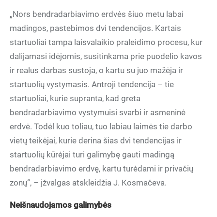
„Nors bendradarbiavimo erdvės šiuo metu labai
madingos, pastebimos dvi tendencijos. Kartais
startuoliai tampa laisvalaikio praleidimo procesu, kur
dalijamasi idėjomis, susitinkama prie puodelio kavos
ir realus darbas sustoja, o kartu su juo mažėja ir
startuolių vystymasis. Antroji tendencija – tie
startuoliai, kurie supranta, kad greta
bendradarbiavimo vystymuisi svarbi ir asmeninė
erdvė. Todėl kuo toliau, tuo labiau laimės tie darbo
vietų teikėjai, kurie derina šias dvi tendencijas ir
startuolių kūrėjai turi galimybę gauti madingą
bendradarbiavimo erdvę, kartu turėdami ir privačių
zonų“, – įžvalgas atskleidžia J. Kosmačeva.
Neišnaudojamos galimybės