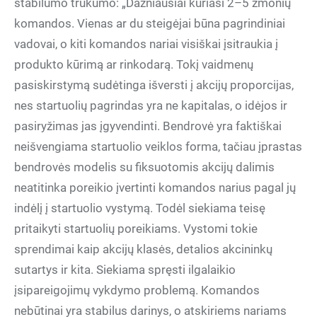
stabilumo trūkumo: „Dažniausiai kuriasi 2–5 žmonių
komandos. Vienas ar du steigėjai būna pagrindiniai
vadovai, o kiti komandos nariai visiškai įsitraukia į
produkto kūrimą ar rinkodarą. Tokį vaidmenų
pasiskirstymą sudėtinga išversti į akcijų proporcijas,
nes startuolių pagrindas yra ne kapitalas, o idėjos ir
pasiryžimas jas įgyvendinti. Bendrovė yra faktiškai
neišvengiama startuolio veiklos forma, tačiau įprastas
bendrovės modelis su fiksuotomis akcijų dalimis
neatitinka poreikio įvertinti komandos narius pagal jų
indėlį į startuolio vystymą. Todėl siekiama teisę
pritaikyti startuolių poreikiams. Vystomi tokie
sprendimai kaip akcijų klasės, detalios akcininkų
sutartys ir kita. Siekiama spręsti ilgalaikio
įsipareigojimų vykdymo problemą. Komandos
nebūtinai yra stabilus darinys, o atskiriems nariams