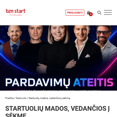
PRISIJUNGTI
0
Pradžia
/
Startuolis
/
Startuolių mados, vedančios į sėkmę
STARTUOLIŲ MADOS, VEDANČIOS Į
SĖKMĘ