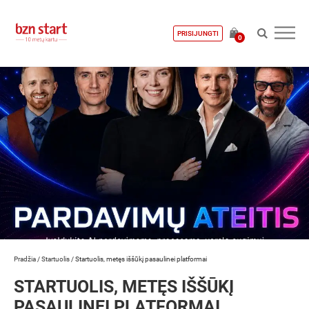
PRISIJUNGTI
0
Pradžia
/
Startuolis
/
Startuolis, metęs iššūkį pasaulinei platformai
STARTUOLIS, METĘS IŠŠŪKĮ
PASAULINEI PLATFORMAI