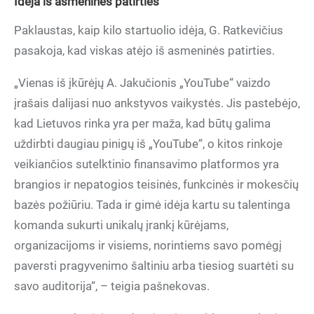
Idėja iš asmeninės patirties
Paklaustas, kaip kilo startuolio idėja, G. Ratkevičius
pasakoja, kad viskas atėjo iš asmeninės patirties.
„Vienas iš įkūrėjų A. Jakučionis „YouTube“ vaizdo
įrašais dalijasi nuo ankstyvos vaikystės. Jis pastebėjo,
kad Lietuvos rinka yra per maža, kad būtų galima
uždirbti daugiau pinigų iš „YouTube“, o kitos rinkoje
veikiančios sutelktinio finansavimo platformos yra
brangios ir nepatogios teisinės, funkcinės ir mokesčių
bazės požiūriu. Tada ir gimė idėja kartu su talentinga
komanda sukurti unikalų įrankį kūrėjams,
organizacijoms ir visiems, norintiems savo pomėgį
paversti pragyvenimo šaltiniu arba tiesiog suartėti su
savo auditorija“, – teigia pašnekovas.