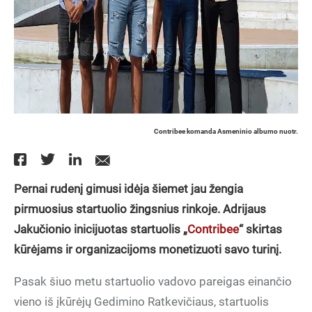
Contribee komanda Asmeninio albumo nuotr.
Pernai rudenį gimusi idėja šiemet jau žengia
pirmuosius startuolio žingsnius rinkoje. Adrijaus
Jakučionio inicijuotas startuolis „
Contribee
“ skirtas
kūrėjams ir organizacijoms monetizuoti savo turinį.
Pasak šiuo metu startuolio vadovo pareigas einančio
vieno iš įkūrėjų Gedimino Ratkevičiaus, startuolis