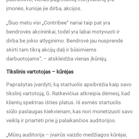
įmonės, kurioje jie dirba, akcijos.
„Šiuo metu visi „Contribee“ nariai taip pat yra
bendrovės akcininkai, todėl yra labai motyvuoti ir
dirba be jokio atlyginimo. Bendrovė jau nusprendė
skirti tam tikrą akcijų dalį ir būsimiems
darbuotojams“, – atskleidžia vienas įkūrėjų.
Tikslinis vartotojas – kūrėjas
Paprašytas įvardyti, ką startuolis apsibrėžia kaip savo
tikslinį vartotoją, G. Ratkevičius atkreipia dėmesį, kad
klientų spektras išties platus. Iš esmės startuolis
siūlo paslaugas kiekvienam, kas nori monetizuoti savo
veiklą ir priartėti prie jį palaikančios auditorijos.
„Mūsų auditorija – įvairūs vaizdo medžiagos kūrėjai,