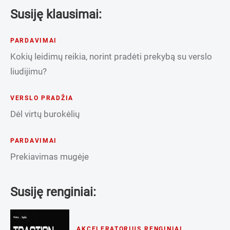
Susiję klausimai:
PARDAVIMAI
Kokių leidimų reikia, norint pradėti prekybą su verslo
liudijimu?
VERSLO PRADŽIA
Dėl virtų burokėlių
PARDAVIMAI
Prekiavimas mugėje
Susiję renginiai:
AKCELERATORIUS
,
RENGINIAI