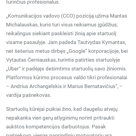
turinčius profesionalus.
„Komunikacijos vadovo (CCO) poziciją užima Mantas
Michalauskas, kuris turi visus reikiamus įgūdžius,
reikalingus siekiant paskleisti žinią apie startuolį
visame pasaulyje. Jam padeda Tautvydas Kymantas,
net šešerius metus dirbęs „Google“ korporacijoje, bei
Vytautas Černiauskas, turintis patirties startuolyje
„Uber“ ir padėjęs dešimtims startuolių savo žiniomis.
Platformos kūrimo procesus valdo tikri profesionalai
– Andrius Archangelskis ir Marius Bernatavičius“, –
vardija pašnekovas.
Startuolių kūrėjai puikiai žino, kad daugeliu atvejų
nepakanka vien gerų atlyginimų norint pritraukti
aukštos kompetencijos darbuotojus. Pasak
pašnekovo, vienas pagrindinių motyvatorių yra