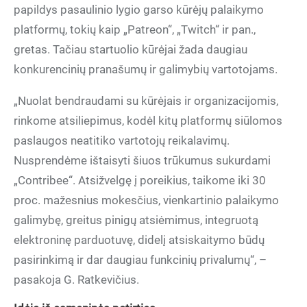
papildys pasaulinio lygio garso kūrėjų palaikymo
platformų, tokių kaip „Patreon“, „Twitch“ ir pan.,
gretas. Tačiau startuolio kūrėjai žada daugiau
konkurencinių pranašumų ir galimybių vartotojams.
„Nuolat bendraudami su kūrėjais ir organizacijomis,
rinkome atsiliepimus, kodėl kitų platformų siūlomos
paslaugos neatitiko vartotojų reikalavimų.
Nusprendėme ištaisyti šiuos trūkumus sukurdami
„Contribee“. Atsižvelgę į poreikius, taikome iki 30
proc. mažesnius mokesčius, vienkartinio palaikymo
galimybę, greitus pinigų atsiėmimus, integruotą
elektroninę parduotuvę, didelį atsiskaitymo būdų
pasirinkimą ir dar daugiau funkcinių privalumų“, –
pasakoja G. Ratkevičius.