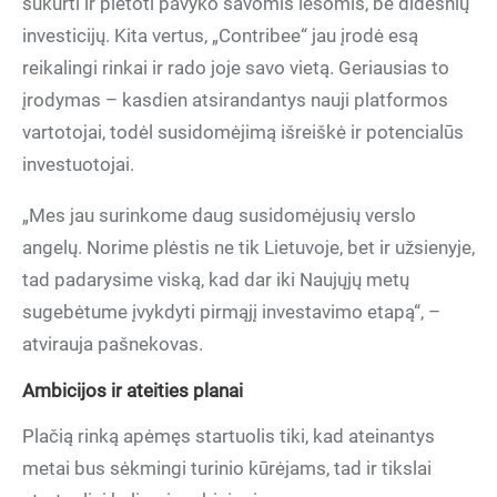
sukurti ir plėtoti pavyko savomis lėšomis, be didesnių
investicijų. Kita vertus, „Contribee“ jau įrodė esą
reikalingi rinkai ir rado joje savo vietą. Geriausias to
įrodymas – kasdien atsirandantys nauji platformos
vartotojai, todėl susidomėjimą išreiškė ir potencialūs
investuotojai.
„Mes jau surinkome daug susidomėjusių verslo
angelų. Norime plėstis ne tik Lietuvoje, bet ir užsienyje,
tad padarysime viską, kad dar iki Naujųjų metų
sugebėtume įvykdyti pirmąjį investavimo etapą“, –
atvirauja pašnekovas.
Ambicijos ir ateities planai
Plačią rinką apėmęs startuolis tiki, kad ateinantys
metai bus sėkmingi turinio kūrėjams, tad ir tikslai