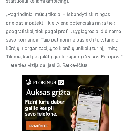
startuoliui keliami ambicingi.
„Pagrindiniai mūsų tikslai – išbandyti skirtingas
prieigas ir patekti į kiekvieną potencialią rinką tiek
geografiškai, tiek pagal profilį. Lygiagrečiai didiname
savo komandą. Taip pat norime pasiekti tūkstančio
kūrėjų ir organizacijų, teikiančių unikalų turinį, limitą.
Tikime, kad jie galėtų gauti pajamų iš visos Europos!“
– ateities vizija dalijasi G. Ratkevičius.