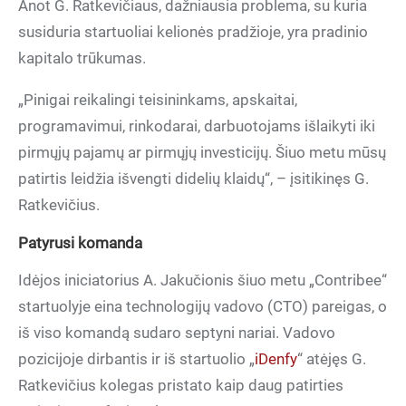
Anot G. Ratkevičiaus, dažniausia problema, su kuria
susiduria startuoliai kelionės pradžioje, yra pradinio
kapitalo trūkumas.
„Pinigai reikalingi teisininkams, apskaitai,
programavimui, rinkodarai, darbuotojams išlaikyti iki
pirmųjų pajamų ar pirmųjų investicijų. Šiuo metu mūsų
patirtis leidžia išvengti didelių klaidų“, – įsitikinęs G.
Ratkevičius.
Patyrusi komanda
Idėjos iniciatorius A. Jakučionis šiuo metu „Contribee“
startuolyje eina technologijų vadovo (CTO) pareigas, o
iš viso komandą sudaro septyni nariai. Vadovo
pozicijoje dirbantis ir iš startuolio „
iDenfy
“ atėjęs G.
Ratkevičius kolegas pristato kaip daug patirties