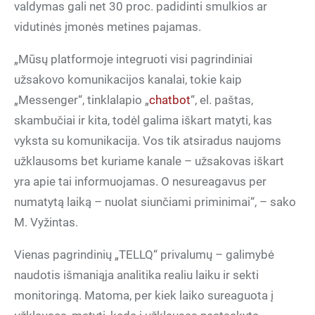
valdymas gali net 30 proc. padidinti smulkios ar
vidutinės įmonės metines pajamas.
„Mūsų platformoje integruoti visi pagrindiniai
užsakovo komunikacijos kanalai, tokie kaip
„Messenger“, tinklalapio „
chatbot
“, el. paštas,
skambučiai ir kita, todėl galima iškart matyti, kas
vyksta su komunikacija. Vos tik atsiradus naujoms
užklausoms bet kuriame kanale – užsakovas iškart
yra apie tai informuojamas. O nesureagavus per
numatytą laiką – nuolat siunčiami priminimai“, – sako
M. Vyžintas.
Vienas pagrindinių „TELLQ“ privalumų – galimybė
naudotis išmaniąja analitika realiu laiku ir sekti
monitoringą. Matoma, per kiek laiko sureaguota į