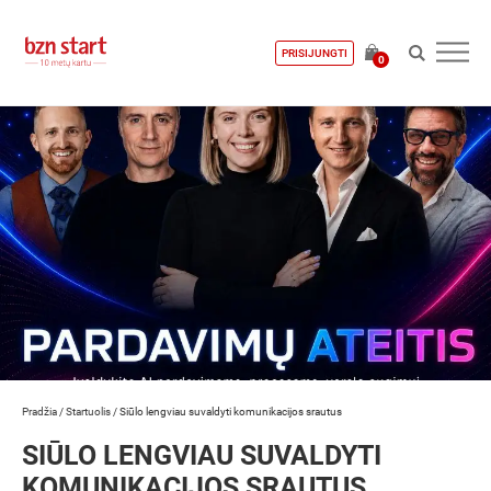
PRISIJUNGTI
0
Pradžia
/
Startuolis
/
Siūlo lengviau suvaldyti komunikacijos srautus
SIŪLO LENGVIAU SUVALDYTI
KOMUNIKACIJOS SRAUTUS