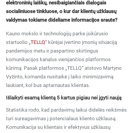
elektroninių laiškų, nesibaigiančiais dialogais
socialiniuose tinkluose, o kur dar klientų užklausų
valdymas tokiame dideliame informacijos sraute?
Kauno mokslo ir technologijų parke įsikūrusio
startuolio „
TELLQ
“ kūrėjai įvertino įmonių situaciją
pandemijos metu ir paspartino skirtingus
komunikacijos kanalus vienijančios platformos
kūrimą. Pasak platformos „TELLQ“ atstovo Martyno
Vyžinto, komanda nusitaikė į laiko minimizavimą
laukiant, kol bus aptarnautas klientas.
Išlaikyti esamą klientą 5 kartus pigiau nei įgyti naują
Statistika rodo, kad pardavimų laikui didelės reikšmės
turi sureagavimas į potencialaus kliento užklausą.
Komunikacija su klientais ir efektyvus užklausų