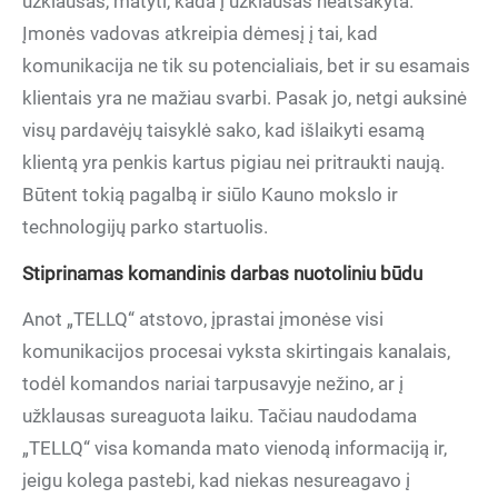
užklausas, matyti, kada į užklausas neatsakyta.
Įmonės vadovas atkreipia dėmesį į tai, kad
komunikacija ne tik su potencialiais, bet ir su esamais
klientais yra ne mažiau svarbi. Pasak jo, netgi auksinė
visų pardavėjų taisyklė sako, kad išlaikyti esamą
klientą yra penkis kartus pigiau nei pritraukti naują.
Būtent tokią pagalbą ir siūlo Kauno mokslo ir
technologijų parko startuolis.
Stiprinamas komandinis darbas nuotoliniu būdu
Anot „TELLQ“ atstovo, įprastai įmonėse visi
komunikacijos procesai vyksta skirtingais kanalais,
todėl komandos nariai tarpusavyje nežino, ar į
užklausas sureaguota laiku. Tačiau naudodama
„TELLQ“ visa komanda mato vienodą informaciją ir,
jeigu kolega pastebi, kad niekas nesureagavo į