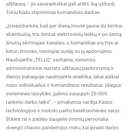
užklausą – jis savarankiškai gali atlikti šią užduotį.
Tokiu būdu stiprinimas komandinis darbas.
„Įsivaizduokite, kad per dieną įmonė gauna du šimtus
skambučių, tris šimtus elektroninių laiškų ir po šimtą
žinučių skirtingais kanalais, o komandoje yra trys ar
keturi žmonės, tiesiogiai susiję su jų apdorojimu.
Naudojantis „TELLQ“ savitarna, sistemos
administratorius nustato užklausų paskirstymą ir
dienos pabaigoje, naudojantis analitika, labai aiškiai
mato individualius ir komandinius rezultatus. Įdiegus
sistemines taisykles, galima sutaupyti 20-30%
rankinio darbo laiko“, – privalumus vardija Kauno
technologijos ir mokslo parko bendruomenės narys.
Būtent tai ir padėjo daugelio įmonių personalui
išvengti chaoso pandemijos metu, kai įprasti darbo