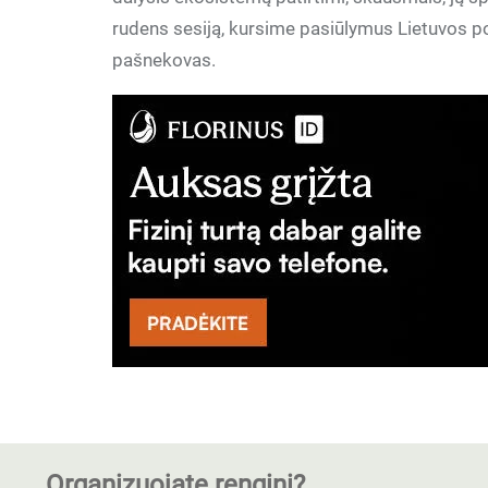
rudens sesiją, kursime pasiūlymus Lietuvos po
pašnekovas.
Organizuojate renginį?