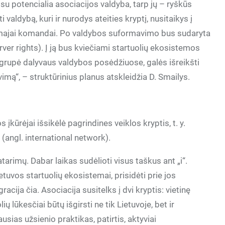
su potencialia asociacijos valdyba, tarp jų – ryškūs
 valdybą, kuri ir nurodys ateities kryptį, nusitaikys į
ajai komandai. Po valdybos suformavimo bus sudaryta
rver rights). Į ją bus kviečiami startuolių ekosistemos
jų grupė dalyvaus valdybos posėdžiuose, galės išreikšti
ą“, – struktūrinius planus atskleidžia D. Smailys.
 įkūrėjai išsikėlė pagrindines veiklos kryptis, t. y.
a (angl. international network).
atarimų. Dabar laikas sudėlioti visus taškus ant „i“.
tuvos startuolių ekosistemai, prisidėti prie jos
racija čia. Asociacija susitelks į dvi kryptis: vietinę
ų lūkesčiai būtų išgirsti ne tik Lietuvoje, bet ir
usias užsienio praktikas, patirtis, aktyviai