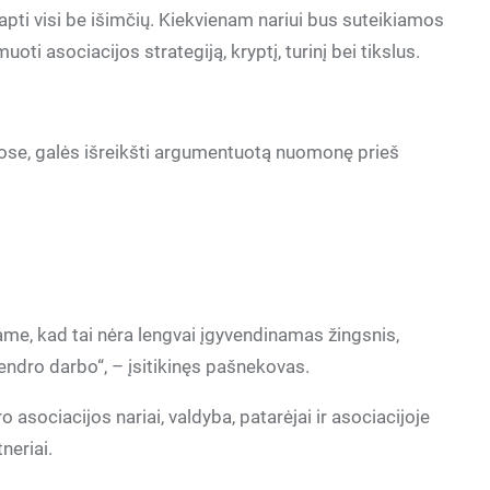
 tapti visi be išimčių. Kiekvienam nariui bus suteikiamos
oti asociacijos strategiją, kryptį, turinį bei tikslus.
ose, galės išreikšti argumentuotą nuomonę prieš
me, kad tai nėra lengvai įgyvendinamas žingsnis,
dro darbo“, – įsitikinęs pašnekovas.
asociacijos nariai, valdyba, patarėjai ir asociacijoje
neriai.