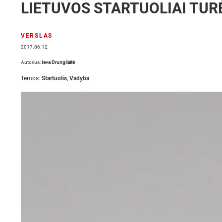
LIETUVOS STARTUOLIAI TUR
VERSLAS
2017.06.12
Autorius:
Ieva Drungilaitė
Temos:
Startuolis
,
Vadyba
.