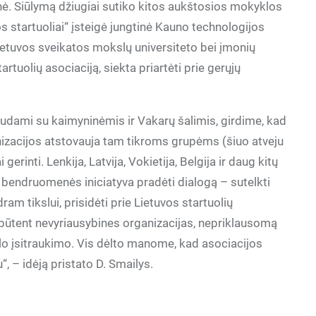
ė. Siūlymą džiugiai sutiko kitos aukštosios mokyklos
os startuoliai“ įsteigė jungtinė Kauno technologijos
 Lietuvos sveikatos mokslų universiteto bei įmonių
rtuolių asociaciją, siekta priartėti prie gerųjų
udami su kaimyninėmis ir Vakarų šalimis, girdime, kad
nizacijos atstovauja tam tikroms grupėms (šiuo atveju
rinti. Lenkija, Latvija, Vokietija, Belgija ir daug kitų
U bendruomenės iniciatyva pradėti dialogą – sutelkti
am tikslui, prisidėti prie Lietuvos startuolių
 būtent nevyriausybines organizacijas, nepriklausomą
lo įsitraukimo. Vis dėlto manome, kad asociacijos
“, – idėją pristato D. Smailys.