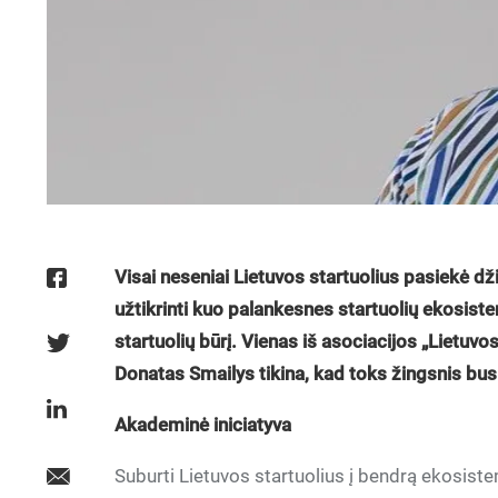
Visai neseniai Lietuvos startuolius pasiekė džiu
užtikrinti kuo palankesnes startuolių ekosiste
startuolių būrį. Vienas iš asociacijos „Lietuvo
Donatas Smailys tikina, kad toks žingsnis bus
Akademinė iniciatyva
Suburti Lietuvos startuolius į bendrą ekosist