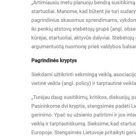
„Artimiausiu metu planuoju bendrą susitikimą 
startuoliai. Manome, kad būtent jie turi sudaryti
pagrindinius skausmus sprendimams, vykdom
iki penkių atstovų stebėtojų grupė (angl. obse
kūrėjai, startuoliai, aktyvūs dalyviai. Stebėto
argumentuotą nuomonę prieš valdybos balsavim
Pagrindinės kryptys
Siekdami užtikrinti sėkmingą veiklą, asociacijos
vietinė veikla (angl. policy) ir tarptautinė veikl
„Turėjau daug susitikimų, kritikos, diskusijų, p
Pasirinkome dvi kryptis, stengsimės padėti Lie
gerinimo. Ypač su užsienio patirtimi ir jos integ
veiklą ir tarptautiškumą. Sieksime, kad startuoli
Europoje. Stengsimės Lietuvoje pritaikyti geria