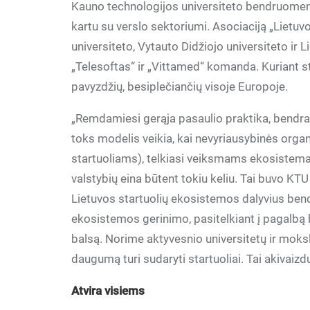
Kauno technologijos universiteto bendruomen
kartu su verslo sektoriumi. Asociaciją „Lietuv
universiteto, Vytauto Didžiojo universiteto ir
„Telesoftas“ ir „Vittamed“ komanda. Kuriant sta
pavyzdžių, besiplečiančių visoje Europoje.
„Remdamiesi gerąja pasaulio praktika, bendra
toks modelis veikia, kai nevyriausybinės orga
startuoliams), telkiasi veiksmams ekosistemai ge
valstybių eina būtent tokiu keliu. Tai buvo KT
Lietuvos startuolių ekosistemos dalyvius bendr
ekosistemos gerinimo, pasitelkiant į pagalbą
balsą. Norime aktyvesnio universitetų ir moks
daugumą turi sudaryti startuoliai. Tai akivaizdu
Atvira visiems