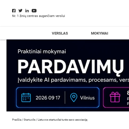
Nr. 1 žinių centras augančiam verslui
VERSLAS
MOKYMAI
Pradžia
/
Startuolis
/
Lietuvos startuoliai turės savo asociaciją