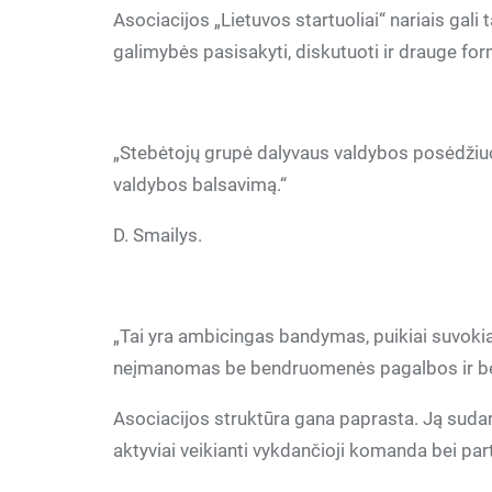
Asociacijos „Lietuvos startuoliai“ nariais gali
galimybės pasisakyti, diskutuoti ir drauge formu
„Stebėtojų grupė dalyvaus valdybos posėdžiu
valdybos balsavimą.“
D. Smailys.
„Tai yra ambicingas bandymas, puikiai suvokia
neįmanomas be bendruomenės pagalbos ir ben
Asociacijos struktūra gana paprasta. Ją sudaro 
aktyviai veikianti vykdančioji komanda bei part