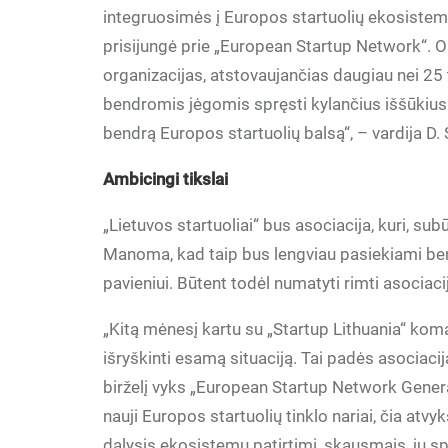
integruosimės į Europos startuolių ekosistem
prisijungė prie „European Startup Network“. Or
organizacijas, atstovaujančias daugiau nei 25 tū
bendromis jėgomis spręsti kylančius iššūkius. 
bendrą Europos startuolių balsą“, – vardija D.
Ambicingi tikslai
„Lietuvos startuoliai“ bus asociacija, kuri, su
Manoma, kad taip bus lengviau pasiekiami bend
pavieniui. Būtent todėl numatyti rimti asociaci
„Kitą mėnesį kartu su „Startup Lithuania“ kom
išryškinti esamą situaciją. Tai padės asociacija
birželį vyks „European Startup Network Genera
nauji Europos startuolių tinklo nariai, čia atvyk
dalysis ekosistemų patirtimi, skausmais, jų sp