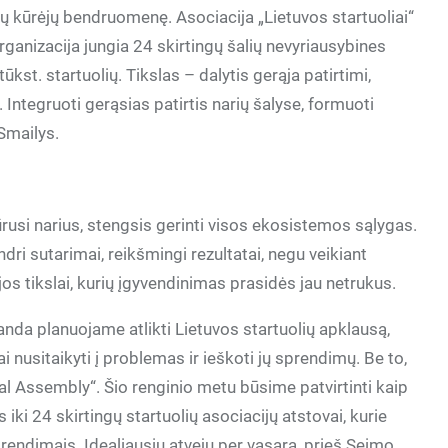
ų kūrėjų bendruomenę. Asociacija „Lietuvos startuoliai“
ganizacija jungia 24 skirtingų šalių nevyriausybines
kst. startuolių. Tikslas – dalytis gerąja patirtimi,
Integruoti gerąsias patirtis narių šalyse, formuoti
 Smailys.
būrusi narius, stengsis gerinti visos ekosistemos sąlygas.
ri sutarimai, reikšmingi rezultatai, negu veikiant
jos tikslai, kurių įgyvendinimas prasidės jau netrukus.
anda planuojame atlikti Lietuvos startuolių apklausą,
i nusitaikyti į problemas ir ieškoti jų sprendimų. Be to,
l Assembly“. Šio renginio metu būsime patvirtinti kaip
s iki 24 skirtingų startuolių asociacijų atstovai, kurie
rendimais. Idealiausiu atveju per vasarą, prieš Seimo