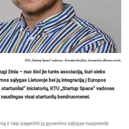
KTU „Startup Space“ vadovas - Donatas Smailys. Asmeninio albumo nuotr.
gi žinia – nuo šiol jie turės asociaciją, kuri sieks
mos sąlygas Lietuvoje bei jų integraciją į Europos
s startuoliai“ iniciatorių, KTU „Startup Space“ vadovas
 naudingas visai startuolių bendruomenei.
emą ir taip pagerinti jų gyvavimo sąlygas nusprendė