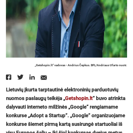
„Getshopin.lt“ vadovas - Andrius Čepkus. BFL/Andriaus Ufarto nuotr.
Lietuvių įkurta tarptautinė elektroninių parduotuvių
nuomos paslaugų teikėja „
Getshopin.lt
“ buvo atrinkta
dalyvauti interneto milžinės „Google“ rengiamame
konkurse „Adopt a Startup“. „Google“ organizuojame
konkurse šiemet pirmą kartą susirungė startuoliai iš
visų Europos šalių – iki šiol konkursas dvejus metus