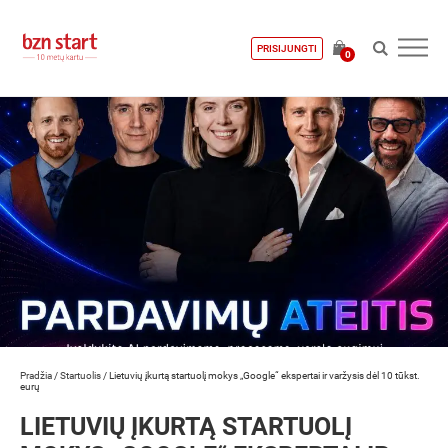
PRISIJUNGTI
0
Pradžia
/
Startuolis
/
Lietuvių įkurtą startuolį mokys „Google“ ekspertai ir varžysis dėl 10 tūkst.
eurų
LIETUVIŲ ĮKURTĄ STARTUOLĮ