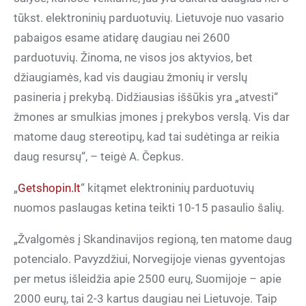
tūkst. elektroninių parduotuvių. Lietuvoje nuo vasario
pabaigos esame atidarę daugiau nei 2600
parduotuvių. Žinoma, ne visos jos aktyvios, bet
džiaugiamės, kad vis daugiau žmonių ir verslų
pasineria į prekybą. Didžiausias iššūkis yra „atvesti“
žmones ar smulkias įmones į prekybos verslą. Vis dar
matome daug stereotipų, kad tai sudėtinga ar reikia
daug resursų“, – teigė A. Čepkus.
„
Getshopin.lt
“ kitąmet elektroninių parduotuvių
nuomos paslaugas ketina teikti 10-15 pasaulio šalių.
„Žvalgomės į Skandinavijos regioną, ten matome daug
potencialo. Pavyzdžiui, Norvegijoje vienas gyventojas
per metus išleidžia apie 2500 eurų, Suomijoje – apie
2000 eurų, tai 2-3 kartus daugiau nei Lietuvoje. Taip