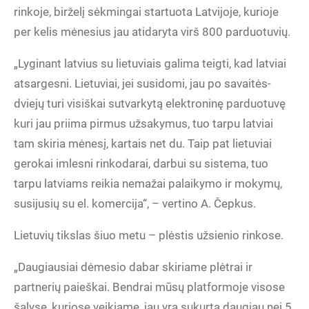
rinkoje, birželį sėkmingai startuota Latvijoje, kurioje
per kelis mėnesius jau atidaryta virš 800 parduotuvių.
„Lyginant latvius su lietuviais galima teigti, kad latviai
atsargesni. Lietuviai, jei susidomi, jau po savaitės-
dviejų turi visiškai sutvarkytą elektroninę parduotuvę
kuri jau priima pirmus užsakymus, tuo tarpu latviai
tam skiria mėnesį, kartais net du. Taip pat lietuviai
gerokai imlesni rinkodarai, darbui su sistema, tuo
tarpu latviams reikia nemažai palaikymo ir mokymų,
susijusių su el. komercija“, – vertino A. Čepkus.
Lietuvių tikslas šiuo metu – plėstis užsienio rinkose.
„Daugiausiai dėmesio dabar skiriame plėtrai ir
partnerių paieškai. Bendrai mūsų platformoje visose
šalyse, kuriose veikiame, jau yra sukurta daugiau nei 5