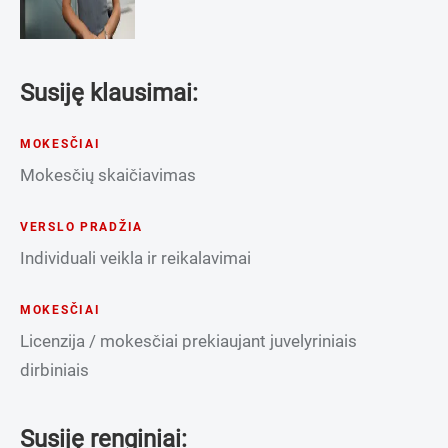
Susiję klausimai:
MOKESČIAI
Mokesčių skaičiavimas
VERSLO PRADŽIA
Individuali veikla ir reikalavimai
MOKESČIAI
Licenzija / mokesčiai prekiaujant juvelyriniais
dirbiniais
Susiję renginiai: