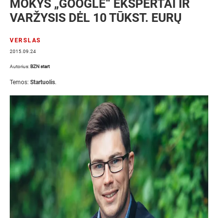
MOKYS „GOOGLE“ EKSPERTAI IR
VARŽYSIS DĖL 10 TŪKST. EURŲ
VERSLAS
2015.09.24
Autorius:
BZN start
Temos:
Startuolis
.