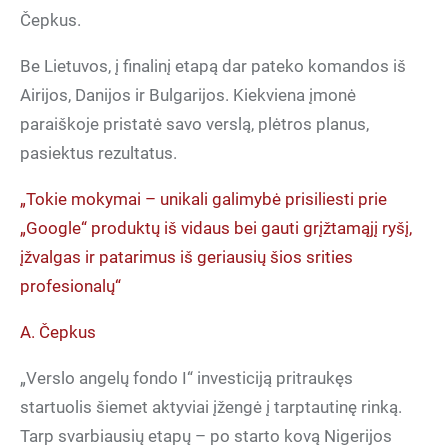
Čepkus.
Be Lietuvos, į finalinį etapą dar pateko komandos iš
Airijos, Danijos ir Bulgarijos. Kiekviena įmonė
paraiškoje pristatė savo verslą, plėtros planus,
pasiektus rezultatus.
„Tokie mokymai – unikali galimybė prisiliesti prie
„Google“ produktų iš vidaus bei gauti grįžtamąjį ryšį,
įžvalgas ir patarimus iš geriausių šios srities
profesionalų“
A. Čepkus
„Verslo angelų fondo I“ investiciją pritraukęs
startuolis šiemet aktyviai įžengė į tarptautinę rinką.
Tarp svarbiausių etapų – po starto kovą Nigerijos