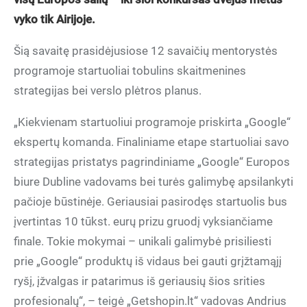
vyko tik Airijoje.
Šią savaitę prasidėjusiose 12 savaičių mentorystės
programoje startuoliai tobulins skaitmenines
strategijas bei verslo plėtros planus.
„Kiekvienam startuoliui programoje priskirta „Google“
ekspertų komanda. Finaliniame etape startuoliai savo
strategijas pristatys pagrindiniame „Google“ Europos
biure Dubline vadovams bei turės galimybę apsilankyti
pačioje būstinėje. Geriausiai pasirodęs startuolis bus
įvertintas 10 tūkst. eurų prizu gruodį vyksiančiame
finale. Tokie mokymai – unikali galimybė prisiliesti
prie „Google“ produktų iš vidaus bei gauti grįžtamąjį
ryšį, įžvalgas ir patarimus iš geriausių šios srities
profesionalų“, – teigė „Getshopin.lt“ vadovas Andrius