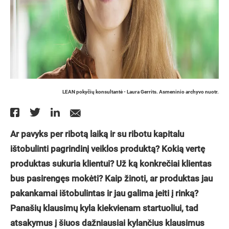
LEAN pokyčių konsultantė - Laura Gerrits. Asmeninio archyvo nuotr.
Ar pavyks per ribotą laiką ir su ribotu kapitalu
ištobulinti pagrindinį veiklos produktą? Kokią vertę
produktas sukuria klientui? Už ką konkrečiai klientas
bus pasirengęs mokėti? Kaip žinoti, ar produktas jau
pakankamai ištobulintas ir jau galima įeiti į rinką?
Panašių klausimų kyla kiekvienam startuoliui, tad
atsakymus į šiuos dažniausiai kylančius klausimus