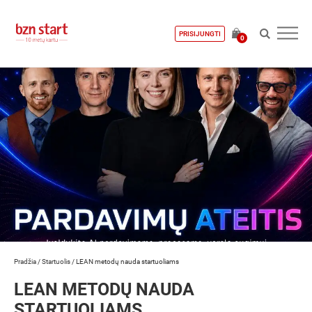
PRISIJUNGTI
0
Pradžia
/
Startuolis
/
LEAN metodų nauda startuoliams
LEAN METODŲ NAUDA
STARTUOLIAMS