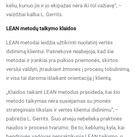
keliu, kuriuo jis ir jo ekipažas nėra iki tol važiavę“, –
vaizdžiai kalba L. Gerrits.
LEAN metodų taikymo klaidos
LEAN metodai leidžia užtikrinti nuolatinį vertės
didinimą klientui. Pašnekovė neabejoja, kad šie
metodai ir įrankiai yra puikios priemonės, skirtos
verslui valdyti, įtraukiant žmones į procesų tobulinimą,
ir visa tai daroma išlaikant orientaciją į klientą.
„Klaidos taikant LEAN metodus prasideda, kai šio
metodo taikymas nėra susiejamas su įmonės
strateginiais tikslais ir vertės klientui didinimu“, –
pabrėžia L. Gerrits. Šiuo atveju nebelieka praktinės
naudos ir proceso tvarumo. Be to, keblumų kyla, kai
bendrovės vadovas nepraktikuoja LEAN taikymo, o