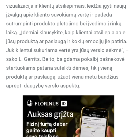
vizualizacija ir klientų atsiliepimais, leidžia įgyti naujų
įžvalgų apie kliento suvokiamą vertę ir padeda
sutrumpinti produkto plėtojimo bei įvedimo į rinką
laiką. „Įdėmiai klausykite, kaip klientai atsiliepia apie
jūsų produktą ar paslaugą ir kokių emocijų jie patiria.
Juk klientui sukuriama vertė yra jūsų verslo sėkmė“, –
sako L. Gerrits. Be to, baigdama pokalbį pašnekovė
startuoliams pataria sutelkti dėmesį tik į vieną
produktą ar paslaugą, užuot vienu metu bandžius
aprėpti daugybę verslo aspektų.