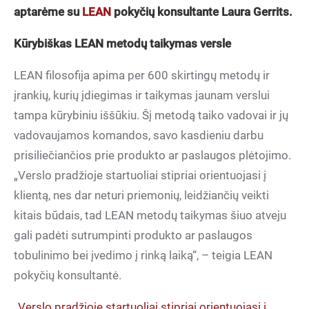
aptarėme su
LEAN
pokyčių konsultante Laura Gerrits.
Kūrybiškas LEAN metodų taikymas versle
LEAN filosofija apima per 600 skirtingų metodų ir
įrankių, kurių įdiegimas ir taikymas jaunam verslui
tampa kūrybiniu iššūkiu. Šį metodą taiko vadovai ir jų
vadovaujamos komandos, savo kasdieniu darbu
prisiliečiančios prie produkto ar paslaugos plėtojimo.
„Verslo pradžioje startuoliai stipriai orientuojasi į
klientą, nes dar neturi priemonių, leidžiančių veikti
kitais būdais, tad LEAN metodų taikymas šiuo atveju
gali padėti sutrumpinti produkto ar paslaugos
tobulinimo bei įvedimo į rinką laiką“, – teigia LEAN
pokyčių konsultantė.
„Verslo pradžioje startuoliai stipriai orientuojasi į