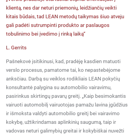
klientą, nes dar neturi priemonių, leidžiančių veikti
kitais būdais, tad LEAN metodų taikymas šiuo atveju
gali padėti sutrumpinti produkto ar paslaugos
tobulinimo bei įvedimo į rinką laiką“
L. Gerrits
Pašnekovė įsitikinusi, kad, pradėję kasdien matuoti
verslo procesus, pamatome tai, ko nepastebėjome
anksčiau. Darbą su veiklos rodikliais LEAN pokyčių
konsultantė palygina su automobilio vairavimu,
pasirinkus skirtingų pavarų greitį. „Kaip besimokantis
vairuoti automobilį vairuotojas pamažu lavina įgūdžius
ir išmoksta valdyti automobilio greitį bei vairavimo
kokybę, užtikrindamas aplinkinių saugumą, taip ir
vadovas neturi galimybių greitai ir kokybiškai nuvežti