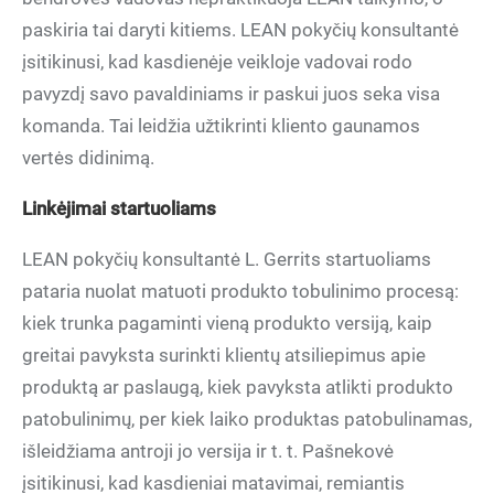
paskiria tai daryti kitiems. LEAN pokyčių konsultantė
įsitikinusi, kad kasdienėje veikloje vadovai rodo
pavyzdį savo pavaldiniams ir paskui juos seka visa
komanda. Tai leidžia užtikrinti kliento gaunamos
vertės didinimą.
Linkėjimai startuoliams
LEAN pokyčių konsultantė L. Gerrits startuoliams
pataria nuolat matuoti produkto tobulinimo procesą:
kiek trunka pagaminti vieną produkto versiją, kaip
greitai pavyksta surinkti klientų atsiliepimus apie
produktą ar paslaugą, kiek pavyksta atlikti produkto
patobulinimų, per kiek laiko produktas patobulinamas,
išleidžiama antroji jo versija ir t. t. Pašnekovė
įsitikinusi, kad kasdieniai matavimai, remiantis