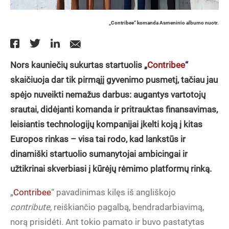
„Contribee“ komanda Asmeninio albumo nuotr.
Nors kauniečių sukurtas startuolis „
Contribee
“
skaičiuoja dar tik pirmąjį gyvenimo pusmetį, tačiau jau
spėjo nuveikti nemažus darbus: augantys vartotojų
srautai, didėjanti komanda ir pritrauktas finansavimas,
leisiantis technologijų kompanijai įkelti koją į kitas
Europos rinkas – visa tai rodo, kad lankstūs ir
dinamiški startuolio sumanytojai ambicingai ir
užtikrinai skverbiasi į kūrėjų rėmimo platformų rinką.
„
Contribee
“ pavadinimas kilęs iš angliškojo
contribute
, reiškiančio pagalbą, bendradarbiavimą,
norą prisidėti. Ant tokio pamato ir buvo pastatytas