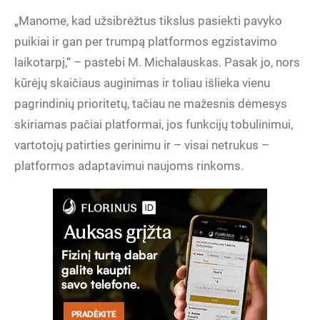
„Manome, kad užsibrėžtus tikslus pasiekti pavyko
puikiai ir gan per trumpą platformos egzistavimo
laikotarpį,“ – pastebi M. Michalauskas. Pasak jo, nors
kūrėjų skaičiaus auginimas ir toliau išlieka vienu
pagrindinių prioritetų, tačiau ne mažesnis dėmesys
skiriamas pačiai platformai, jos funkcijų tobulinimui,
vartotojų patirties gerinimu ir – visai netrukus –
platformos adaptavimui naujoms rinkoms.