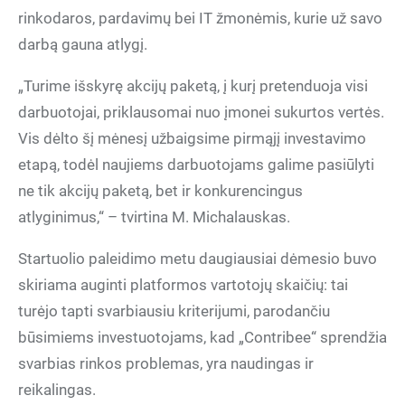
rinkodaros, pardavimų bei IT žmonėmis, kurie už savo
darbą gauna atlygį.
„Turime išskyrę akcijų paketą, į kurį pretenduoja visi
darbuotojai, priklausomai nuo įmonei sukurtos vertės.
Vis dėlto šį mėnesį užbaigsime pirmąjį investavimo
etapą, todėl naujiems darbuotojams galime pasiūlyti
ne tik akcijų paketą, bet ir konkurencingus
atlyginimus,“ – tvirtina M. Michalauskas.
Startuolio paleidimo metu daugiausiai dėmesio buvo
skiriama auginti platformos vartotojų skaičių: tai
turėjo tapti svarbiausiu kriterijumi, parodančiu
būsimiems investuotojams, kad „Contribee“ sprendžia
svarbias rinkos problemas, yra naudingas ir
reikalingas.