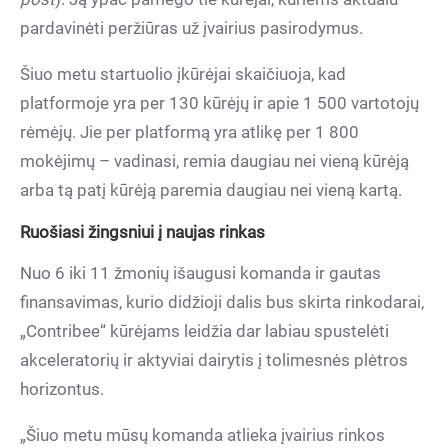
pardavinėti peržiūras už įvairius pasirodymus.
Šiuo metu startuolio įkūrėjai skaičiuoja, kad
platformoje yra per 130 kūrėjų ir apie 1 500 vartotojų
rėmėjų. Jie per platformą yra atlikę per 1 800
mokėjimų – vadinasi, remia daugiau nei vieną kūrėją
arba tą patį kūrėją paremia daugiau nei vieną kartą.
Ruošiasi žingsniui į naujas rinkas
Nuo 6 iki 11 žmonių išaugusi komanda ir gautas
finansavimas, kurio didžioji dalis bus skirta rinkodarai,
„Contribee“ kūrėjams leidžia dar labiau spustelėti
akceleratorių ir aktyviai dairytis į tolimesnės plėtros
horizontus.
„Šiuo metu mūsų komanda atlieka įvairius rinkos