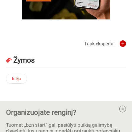
Tapk ekspertu!
Žymos
Idėja
Organizuojate renginį?
Tuomet „bzn start” gali pasiūlyti puikią galimybę
išviešinti Jūsų renginį ir padėti pritraukti potencialių