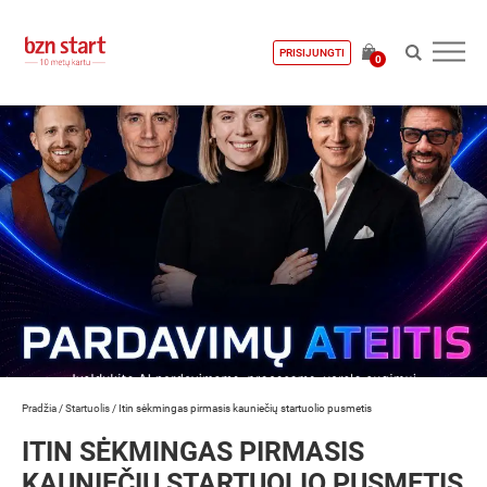
PRISIJUNGTI
0
Pradžia
/
Startuolis
/
Itin sėkmingas pirmasis kauniečių startuolio pusmetis
ITIN SĖKMINGAS PIRMASIS
KAUNIEČIŲ STARTUOLIO PUSMETIS