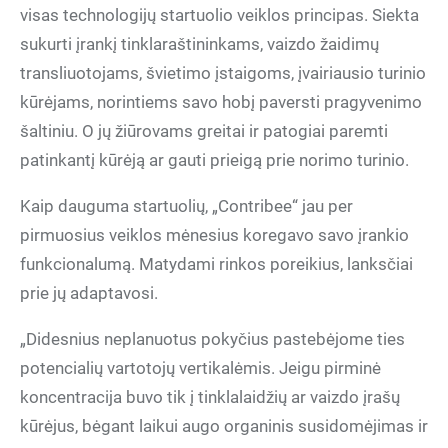
visas technologijų startuolio veiklos principas. Siekta
sukurti įrankį tinklaraštininkams, vaizdo žaidimų
transliuotojams, švietimo įstaigoms, įvairiausio turinio
kūrėjams, norintiems savo hobį paversti pragyvenimo
šaltiniu. O jų žiūrovams greitai ir patogiai paremti
patinkantį kūrėją ar gauti prieigą prie norimo turinio.
Kaip dauguma startuolių, „Contribee“ jau per
pirmuosius veiklos mėnesius koregavo savo įrankio
funkcionalumą. Matydami rinkos poreikius, lanksčiai
prie jų adaptavosi.
„Didesnius neplanuotus pokyčius pastebėjome ties
potencialių vartotojų vertikalėmis. Jeigu pirminė
koncentracija buvo tik į tinklalaidžių ar vaizdo įrašų
kūrėjus, bėgant laikui augo organinis susidomėjimas ir