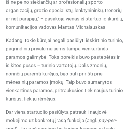
iš ne pelno siekiančių ar profesionalių sporto
organizacijų, grožio specialistų, lenktynininkų, trenerių
ar net parapijų,“ – pasakoja vienas iš startuolio įkūrėjų,
komunikacijos vadovas Mantas Michalauskas.
Kadangi tokie kūrėjai negali pasiūlyti išskirtinio turinio,
pagrindiniu privalumu jiems tampa vienkartinės
paramos galimybė. Toks poreikis buvo pastebėtas ir
iš kitos pusės – turinio vartotojų. Dalis žmonių,
norinčių paremti kūrėjus, bijo būti pririšti prie
mėnesinių paramos įmokų. Taip buvo sumanytos
vienkartinės paramos, pritraukusios tiek naujus turinio
kūrėjus, tiek jų rėmėjus.
Dar viena startuolio pasiūlyta patraukli naujovė –
mokėjimo už konkretų įrašą funkcija (angl.
pay-per-
post
). Ją ypač pamėgo tie kūrėjai, kuriems aktualu