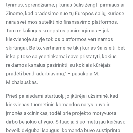
tyrimus, sprendžiame, į kurias šalis žengti pirmiausiai.
Žinome, kad pradėsime nuo tų Europos šalių, kuriose
nėra svetimos sutelktinio finansavimo platformos.
Tam reikalingas kruopštus pasirengimas – juk
kiekvienoje šalyje tokios platformos vertinamos
skirtingai. Be to, vertiname ne tik į kurias šalis eiti, bet
ir kaip tose šalyse tinkamai save pristatyti, kokius
reklamos kanalus pasirinkti, su kokiais kūrėjais
pradėti bendradarbiavimą,“ – pasakoja M.
Michalauskas.
Prieš paleisdami startuolį, jo įkūrėjai užsiminė, kad
kiekvienas tuometinis komandos narys buvo ir
įmonės akcininkas, todėl prie projekto motyvuotai
dirbo be jokio atlygio. Situacija šiuo metu jau keičiasi:
beveik dvigubai išaugusi komanda buvo sustiprinta