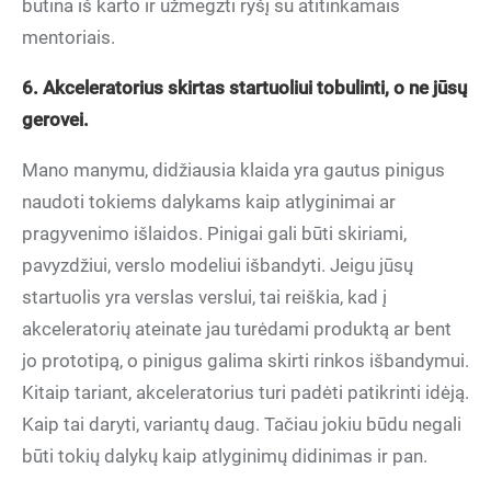
būtina iš karto ir užmegzti ryšį su atitinkamais
mentoriais.
6. Akceleratorius skirtas startuoliui tobulinti, o ne jūsų
gerovei.
Mano manymu, didžiausia klaida yra gautus pinigus
naudoti tokiems dalykams kaip atlyginimai ar
pragyvenimo išlaidos. Pinigai gali būti skiriami,
pavyzdžiui, verslo modeliui išbandyti. Jeigu jūsų
startuolis yra verslas verslui, tai reiškia, kad į
akceleratorių ateinate jau turėdami produktą ar bent
jo prototipą, o pinigus galima skirti rinkos išbandymui.
Kitaip tariant, akceleratorius turi padėti patikrinti idėją.
Kaip tai daryti, variantų daug. Tačiau jokiu būdu negali
būti tokių dalykų kaip atlyginimų didinimas ir pan.