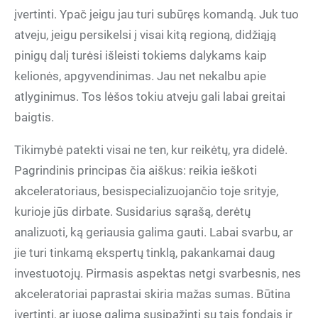
įvertinti. Ypač jeigu jau turi subūręs komandą. Juk tuo
atveju, jeigu persikelsi į visai kitą regioną, didžiąją
pinigų dalį turėsi išleisti tokiems dalykams kaip
kelionės, apgyvendinimas. Jau net nekalbu apie
atlyginimus. Tos lėšos tokiu atveju gali labai greitai
baigtis.
Tikimybė patekti visai ne ten, kur reikėtų, yra didelė.
Pagrindinis principas čia aiškus: reikia ieškoti
akceleratoriaus, besispecializuojančio toje srityje,
kurioje jūs dirbate. Susidarius sąrašą, derėtų
analizuoti, ką geriausia galima gauti. Labai svarbu, ar
jie turi tinkamą ekspertų tinklą, pakankamai daug
investuotojų. Pirmasis aspektas netgi svarbesnis, nes
akceleratoriai paprastai skiria mažas sumas. Būtina
įvertinti, ar juose galima susipažinti su tais fondais ir