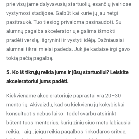
prie visų jame dalyvavusių startuolių, esančių įvairiose
vystymosi stadijose. Galbūt kai kurie jų jau netgi
pasitraukė. Tuo tiesiog privaloma pasinaudoti. Su
alumnų pagalba akceleratoriuje galima išmokti
pradėti verslą, išgryninti ir vystyti idėją. Dažniausiai
alumnai tikrai mielai padeda. Juk jie kadaise irgi gavo
tokią pačią pagalbą.
5. Ko iš tikrųjų reikia jums ir jūsų startuoliui? Leiskite
akceleratoriui jums padėti.
Kiekviename akceleratoriuje paprastai yra 20–30
mentorių. Akivaizdu, kad su kiekvienu jų kokybiškai
konsultuotis nebus laiko. Todėl svarbu atsirinkti
būtent tuos mentorius, kurių žinių šiuo metu labiausiai
reikia. Taigi, jeigu reikia pagalbos rinkodaros srityje,