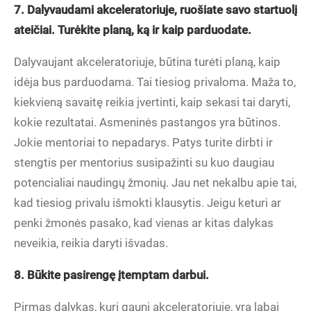
7. Dalyvaudami akceleratoriuje, ruošiate savo startuolį
ateičiai. Turėkite planą, ką ir kaip parduodate.
Dalyvaujant akceleratoriuje, būtina turėti planą, kaip
idėja bus parduodama. Tai tiesiog privaloma. Maža to,
kiekvieną savaitę reikia įvertinti, kaip sekasi tai daryti,
kokie rezultatai. Asmeninės pastangos yra būtinos.
Jokie mentoriai to nepadarys. Patys turite dirbti ir
stengtis per mentorius susipažinti su kuo daugiau
potencialiai naudingų žmonių. Jau net nekalbu apie tai,
kad tiesiog privalu išmokti klausytis. Jeigu keturi ar
penki žmonės pasako, kad vienas ar kitas dalykas
neveikia, reikia daryti išvadas.
8. Būkite pasirengę įtemptam darbui.
Pirmas dalykas, kurį gauni akceleratoriuje, yra labai