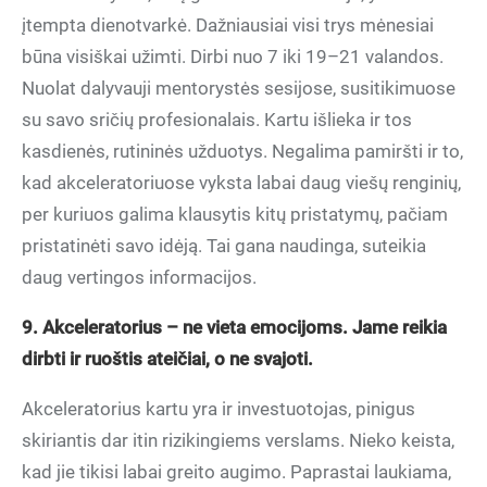
įtempta dienotvarkė. Dažniausiai visi trys mėnesiai
būna visiškai užimti. Dirbi nuo 7 iki 19–21 valandos.
Nuolat dalyvauji mentorystės sesijose, susitikimuose
su savo sričių profesionalais. Kartu išlieka ir tos
kasdienės, rutininės užduotys. Negalima pamiršti ir to,
kad akceleratoriuose vyksta labai daug viešų renginių,
per kuriuos galima klausytis kitų pristatymų, pačiam
pristatinėti savo idėją. Tai gana naudinga, suteikia
daug vertingos informacijos.
9. Akceleratorius – ne vieta emocijoms. Jame reikia
dirbti ir ruoštis ateičiai, o ne svajoti.
Akceleratorius kartu yra ir investuotojas, pinigus
skiriantis dar itin rizikingiems verslams. Nieko keista,
kad jie tikisi labai greito augimo. Paprastai laukiama,