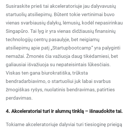
Susiraskite prieš tai akceleratoriuje jau dalyvavusių
startuolių atsiliepimų. Būtent tokie vertinimai buvo
vienas svarbiausių dalykų, lėmusių, kodėl nepasirinkau
Singapūro. Tai lyg ir yra vienas didžiausių finansinių
technologijų centrų pasaulyje, bet neigiamų
atsiliepimų apie patį „Startupbootcamp“ yra palyginti
nemažai. Žmonės čia važiuoja daug tikėdamiesi, bet
galiausiai išvažiuoja su nepateisintais lūkesčiais.
Viskas ten gana biurokratiška, trūksta
bendradarbiavimo, o startuoliui juk labai svarbus
žmogiškas ryšys, nuolatinis bendravimas, patirties
perdavimas.
4. Akceleratoriai turi ir alumnų tinklą – išnaudokite tai.
Tokiame akceleratoriuje dalyviai turi tiesioginę prieigą