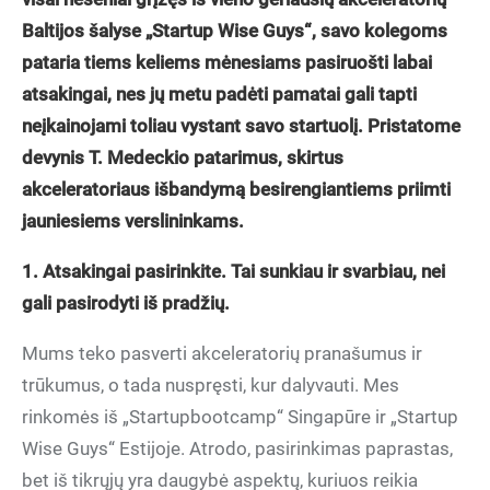
Baltijos šalyse „Startup Wise Guys“, savo kolegoms
pataria tiems keliems mėnesiams pasiruošti labai
atsakingai, nes jų metu padėti pamatai gali tapti
neįkainojami toliau vystant savo startuolį. Pristatome
devynis T. Medeckio patarimus, skirtus
akceleratoriaus išbandymą besirengiantiems priimti
jauniesiems verslininkams.
1. Atsakingai pasirinkite. Tai sunkiau ir svarbiau, nei
gali pasirodyti iš pradžių.
Mums teko pasverti akceleratorių pranašumus ir
trūkumus, o tada nuspręsti, kur dalyvauti. Mes
rinkomės iš „Startupbootcamp“ Singapūre ir „Startup
Wise Guys“ Estijoje. Atrodo, pasirinkimas paprastas,
bet iš tikrųjų yra daugybė aspektų, kuriuos reikia