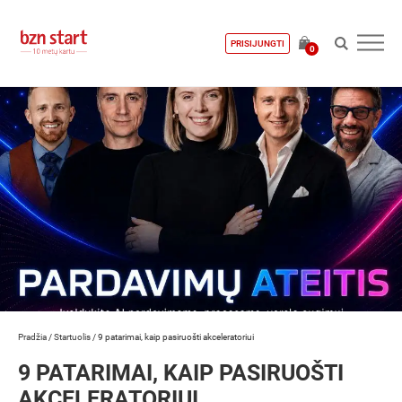
PRISIJUNGTI
0
Pradžia
/
Startuolis
/
9 patarimai, kaip pasiruošti akceleratoriui
9 PATARIMAI, KAIP PASIRUOŠTI
AKCELERATORIUI