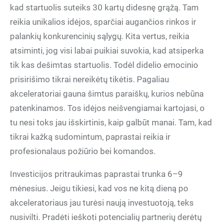
kad startuolis suteiks 30 kartų didesnę grąžą. Tam
reikia unikalios idėjos, sparčiai augančios rinkos ir
palankių konkurencinių sąlygų. Kita vertus, reikia
atsiminti, jog visi labai puikiai suvokia, kad atsiperka
tik kas dešimtas startuolis. Todėl didelio emocinio
prisirišimo tikrai nereikėtų tikėtis. Pagaliau
akceleratoriai gauna šimtus paraiškų, kurios nebūna
patenkinamos. Tos idėjos neišvengiamai kartojasi, o
tu nesi toks jau išskirtinis, kaip galbūt manai. Tam, kad
tikrai kažką sudomintum, paprastai reikia ir
profesionalaus požiūrio bei komandos.
Investicijos pritraukimas paprastai trunka 6–9
mėnesius. Jeigu tikiesi, kad vos ne kitą dieną po
akceleratoriaus jau turėsi naują investuotoją, teks
nusivilti. Pradėti ieškoti potencialių partnerių derėtų