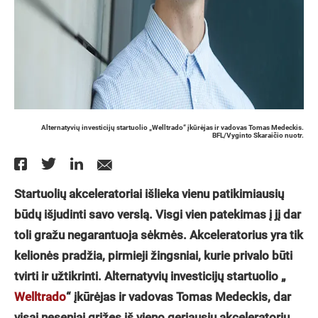
Alternatyvių investicijų startuolio „Welltrado“ įkūrėjas ir vadovas Tomas Medeckis.
BFL/Vyginto Skaraičio nuotr.
Startuolių akceleratoriai išlieka vienu patikimiausių
būdų išjudinti savo verslą. Visgi vien patekimas į jį dar
toli gražu negarantuoja sėkmės. Akceleratorius yra tik
kelionės pradžia, pirmieji žingsniai, kurie privalo būti
tvirti ir užtikrinti. Alternatyvių investicijų startuolio „
Welltrado
“ įkūrėjas ir vadovas Tomas Medeckis, dar
visai neseniai grįžęs iš vieno geriausių akceleratorių