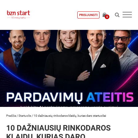
PRISIJUNGTI
0
Pradžia
/
Startuolis
/
10 dažniausių rinkodaros klaidų, kurias daro startuoliai
10 DAŽNIAUSIŲ RINKODAROS
KLAIDŲ, KURIAS DARO