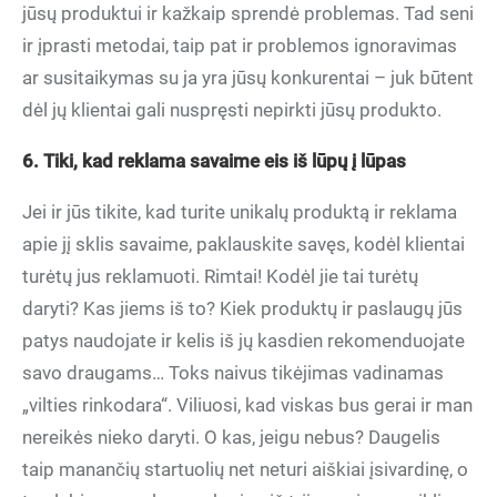
jūsų produktui ir kažkaip sprendė problemas. Tad seni
ir įprasti metodai, taip pat ir problemos ignoravimas
ar susitaikymas su ja yra jūsų konkurentai – juk būtent
dėl jų klientai gali nuspręsti nepirkti jūsų produkto.
6. Tiki, kad reklama savaime eis iš lūpų į lūpas
Jei ir jūs tikite, kad turite unikalų produktą ir reklama
apie jį sklis savaime, paklauskite savęs, kodėl klientai
turėtų jus reklamuoti. Rimtai! Kodėl jie tai turėtų
daryti? Kas jiems iš to? Kiek produktų ir paslaugų jūs
patys naudojate ir kelis iš jų kasdien rekomenduojate
savo draugams… Toks naivus tikėjimas vadinamas
„vilties rinkodara“. Viliuosi, kad viskas bus gerai ir man
nereikės nieko daryti. O kas, jeigu nebus? Daugelis
taip manančių startuolių net neturi aiškiai įsivardinę, o