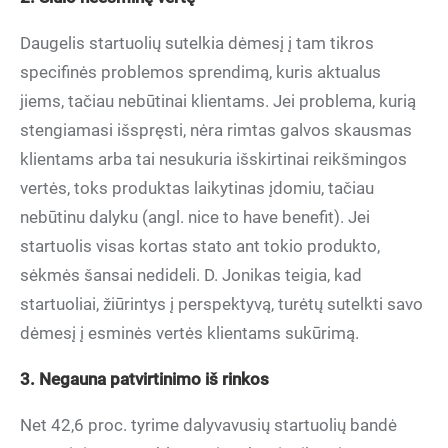
Daugelis startuolių sutelkia dėmesį į tam tikros
specifinės problemos sprendimą, kuris aktualus
jiems, tačiau nebūtinai klientams. Jei problema, kurią
stengiamasi išspręsti, nėra rimtas galvos skausmas
klientams arba tai nesukuria išskirtinai reikšmingos
vertės, toks produktas laikytinas įdomiu, tačiau
nebūtinu dalyku (angl. nice to have benefit). Jei
startuolis visas kortas stato ant tokio produkto,
sėkmės šansai nedideli. D. Jonikas teigia, kad
startuoliai, žiūrintys į perspektyvą, turėtų sutelkti savo
dėmesį į esminės vertės klientams sukūrimą.
3. Negauna patvirtinimo iš rinkos
Net 42,6 proc. tyrime dalyvavusių startuolių bandė