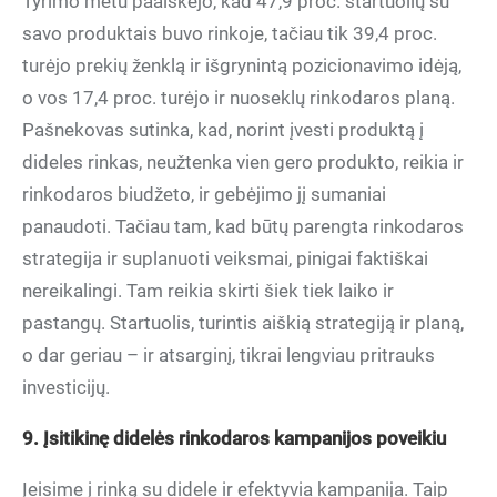
Tyrimo metu paaiškėjo, kad 47,9 proc. startuolių su
savo produktais buvo rinkoje, tačiau tik 39,4 proc.
turėjo prekių ženklą ir išgrynintą pozicionavimo idėją,
o vos 17,4 proc. turėjo ir nuoseklų rinkodaros planą.
Pašnekovas sutinka, kad, norint įvesti produktą į
dideles rinkas, neužtenka vien gero produkto, reikia ir
rinkodaros biudžeto, ir gebėjimo jį sumaniai
panaudoti. Tačiau tam, kad būtų parengta rinkodaros
strategija ir suplanuoti veiksmai, pinigai faktiškai
nereikalingi. Tam reikia skirti šiek tiek laiko ir
pastangų. Startuolis, turintis aiškią strategiją ir planą,
o dar geriau – ir atsarginį, tikrai lengviau pritrauks
investicijų.
9. Įsitikinę didelės rinkodaros kampanijos poveikiu
Įeisime į rinką su didele ir efektyvia kampanija. Taip