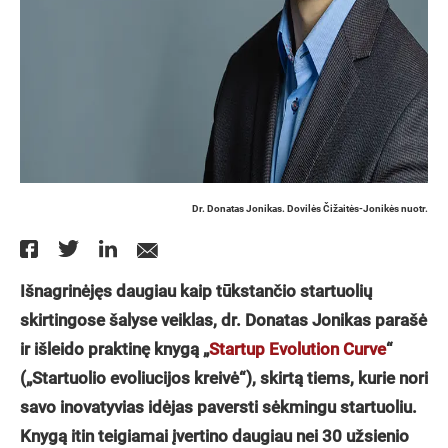
Dr. Donatas Jonikas. Dovilės Čižaitės-Jonikės nuotr.
Išnagrinėjęs daugiau kaip tūkstančio startuolių
skirtingose šalyse veiklas, dr. Donatas Jonikas parašė
ir išleido praktinę knygą „
Startup Evolution Curve
“
(„Startuolio evoliucijos kreivė“), skirtą tiems, kurie nori
savo inovatyvias idėjas paversti sėkmingu startuoliu.
Knygą itin teigiamai įvertino daugiau nei 30 užsienio