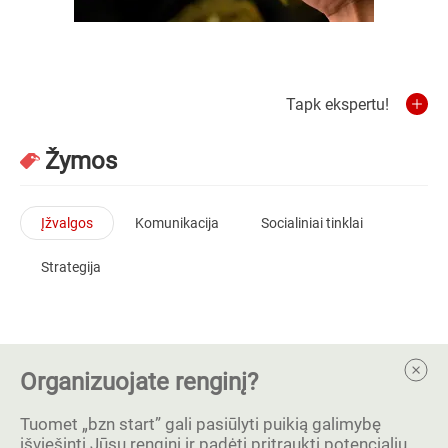
Tapk ekspertu!
Žymos
Įžvalgos
Komunikacija
Socialiniai tinklai
Strategija
Organizuojate renginį?
Tuomet „bzn start” gali pasiūlyti puikią galimybę
išviešinti Jūsų renginį ir padėti pritraukti potencialių