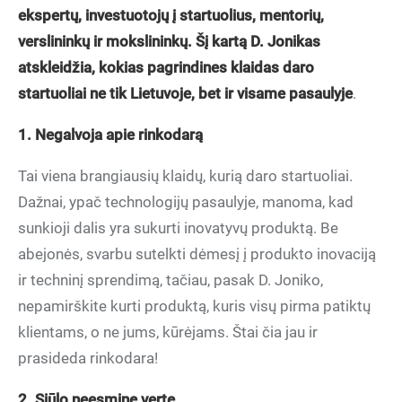
ekspertų, investuotojų į startuolius, mentorių,
verslininkų ir mokslininkų. Šį kartą D. Jonikas
atskleidžia, kokias pagrindines klaidas daro
startuoliai ne tik Lietuvoje, bet ir visame pasaulyje
.
1. Negalvoja apie rinkodarą
Tai viena brangiausių klaidų, kurią daro startuoliai.
Dažnai, ypač technologijų pasaulyje, manoma, kad
sunkioji dalis yra sukurti inovatyvų produktą. Be
abejonės, svarbu sutelkti dėmesį į produkto inovaciją
ir techninį sprendimą, tačiau, pasak D. Joniko,
nepamirškite kurti produktą, kuris visų pirma patiktų
klientams, o ne jums, kūrėjams. Štai čia jau ir
prasideda rinkodara!
2. Siūlo neesminę vertę