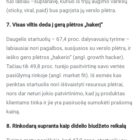
tuo labiau –suplanavę, kuriuo iš trijų augimo variklių
(sticky, viral, paid) bus pagrįsta jų verslo plėtra.
7. Visas viltis deda į gerą plėtros „hakerį“
Daugelis startuolių – 67,4 proc. dalyvavusių tyrime –
labiausiai nori pagalbos, susijusios su verslo plėtra, ir
ieško gero plėtros „hakerio“ (angl. growth hacker).
Tačiau tik 49,8 proc. turėjo pasitvirtinę savo vertės
pasiūlymą rinkoje (angl. market fit). Iš esmės kas
penktas startuolis nori iššvaistyti resursus plėtrai,
nors dar neturi jokio patvirtinimo, kad jų produktas
klientams tinka ir jie yra pasiruošę sumokėti prašomą
kainą.
8. Rinkodarą supranta kaip didelio biudžeto reikalą