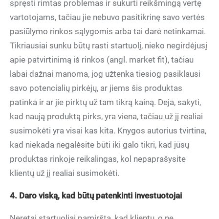
spręsti rimtas problemas ir sukurti reikšmingą vertę
vartotojams, tačiau jie nebuvo pasitikrinę savo vertės
pasiūlymo rinkos sąlygomis arba tai darė netinkamai.
Tikriausiai sunku būtų rasti startuolį, nieko negirdėjusį
apie patvirtinimą iš rinkos (angl. market fit), tačiau
labai dažnai manoma, jog užtenka tiesiog pasiklausi
savo potencialių pirkėjų, ar jiems šis produktas
patinka ir ar jie pirktų už tam tikrą kainą. Deja, sakyti,
kad naują produktą pirks, yra viena, tačiau už jį realiai
susimokėti yra visai kas kita. Knygos autorius tvirtina,
kad niekada negalėsite būti iki galo tikri, kad jūsų
produktas rinkoje reikalingas, kol nepaprašysite
klientų už jį realiai susimokėti.
4. Daro viską, kad būtų patenkinti investuotojai
Neretai startuoliai pamiršta, kad klientų, o ne