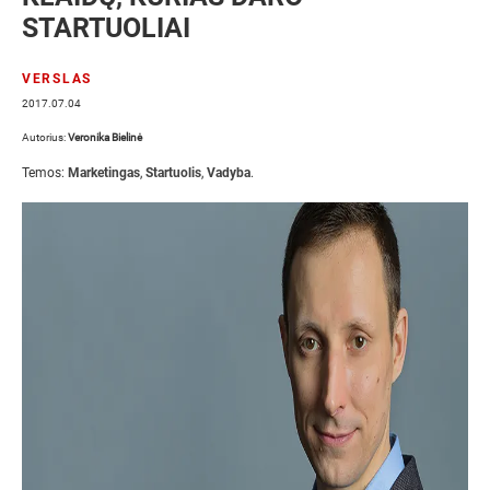
STARTUOLIAI
VERSLAS
2017.07.04
Autorius:
Veronika Bielinė
Temos:
Marketingas
,
Startuolis
,
Vadyba
.