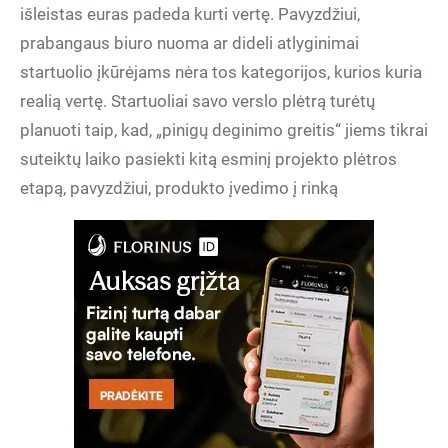
išleistas euras padeda kurti vertę. Pavyzdžiui,
prabangaus biuro nuoma ar dideli atlyginimai
startuolio įkūrėjams nėra tos kategorijos, kurios kuria
realią vertę. Startuoliai savo verslo plėtrą turėtų
planuoti taip, kad, „pinigų deginimo greitis“ jiems tikrai
suteiktų laiko pasiekti kitą esminį projekto plėtros
etapą, pavyzdžiui, produkto įvedimo į rinką