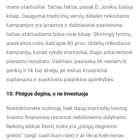
mano startuoliai. Tačiau faktai, pasak D. Joniko, byloja
kitaip. Daugumai tradicinių verslų didelės rinkodaros
kampanijos yra įprastos ir dažniausiai pasiteisina,
tačiau startuoliams būna visai kitaip. Skirtingų tyrimų
ataskaitos rodo, kad apie 80 proc. didelių rinkodaros
kampanijų, kurias vykdė startuoliai, žlugo arba nedavė
planuoto rezultato. Vadinasi, pasiseka tik vienam iš
penkių ir tik tuo atveju, jei viskas kruopščiai
suplanuota ir susiklosto palankios aplinkybės.
10. Pinigus degina, o ne investuoja
Nustebtumėte sužinoję, kiek daug startuolių tiesiog
švaisto finansinius resursus nebūtiniems dalykams.
Reikėtų aiškiai žinoti, koks yra „pinigų deginimo
greitis“ (angl. cash burn rate) ir ar tikrai kiekvienas