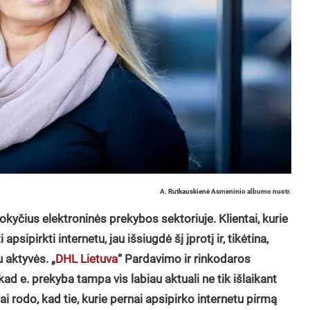
A. Rutkauskienė Asmeninio albumo nuotr.
kyčius elektroninės prekybos sektoriuje. Klientai, kurie
psipirkti internetu, jau išsiugdė šį įprotį ir, tikėtina,
u aktyvės. „
DHL Lietuva
“ Pardavimo ir rinkodaros
d e. prekyba tampa vis labiau aktuali ne tik išlaikant
ai rodo, kad tie, kurie pernai apsipirko internetu pirmą