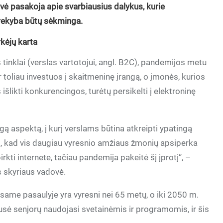
ovė pasakoja apie svarbiausius dalykus, kurie
 prekyba būtų sėkminga.
rkėjų karta
inklai (verslas vartotojui, angl. B2C), pandemijos metu
r toliau investuos į skaitmeninę įrangą, o įmonės, kurios
išlikti konkurencingos, turėtų persikelti į elektroninę
gą aspektą, į kurį verslams būtina atkreipti ypatingą
a, kad vis daugiau vyresnio amžiaus žmonių apsiperka
rkti internete, tačiau pandemija pakeitė šį įprotį“, –
s skyriaus vadovė.
isame pasaulyje yra vyresni nei 65 metų, o iki 2050 m.
pusė senjorų naudojasi svetainėmis ir programomis, ir šis