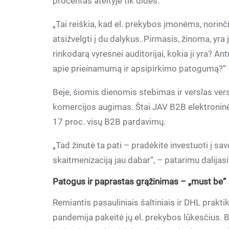
procentas ateityje tik didės.
„Tai reiškia, kad el. prekybos įmonėms, norinči
atsižvelgti į du dalykus. Pirmasis, žinoma, yra 
rinkodarą vyresnei auditorijai, kokia ji yra? An
apie prieinamumą ir apsipirkimo patogumą?“
Beje, šiomis dienomis stebimas ir verslas ve
komercijos augimas. Štai JAV B2B elektroninė 
17 proc. visų B2B pardavimų.
„Tad žinutė ta pati – pradėkite investuoti į s
skaitmenizaciją jau dabar“, – patarimu dalijas
Patogus ir paprastas grąžinimas – „must be“
Remiantis pasauliniais šaltiniais ir DHL prakti
pandemija pakeitė jų el. prekybos lūkesčius. B