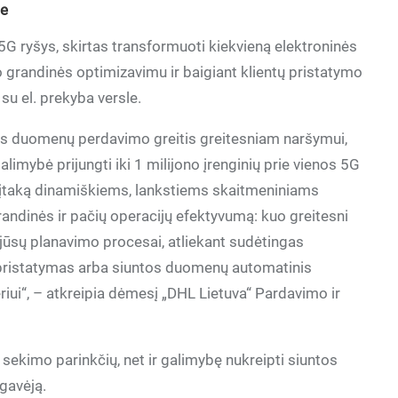
be
5G ryšys, skirtas transformuoti kiekvieną elektroninės
 grandinės optimizavimu ir baigiant klientų pristatymo
 su el. prekyba versle.
nis duomenų perdavimo greitis greitesniam naršymui,
ybė prijungti iki 1 milijono įrenginių prie vienos 5G
aro įtaką dinamiškiems, lankstiems skaitmeniniams
andinės ir pačių operacijų efektyvumą: kuo greitesni
 jūsų planavimo procesai, atliekant sudėtingas
ų pristatymas arba siuntos duomenų automatinis
riui“, – atkreipia dėmesį „DHL Lietuva“ Pardavimo ir
 sekimo parinkčių, net ir galimybę nukreipti siuntos
 gavėją.