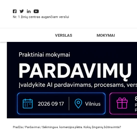
Nr. 1 žinių centras augančiam verslui
VERSLAS
MOKYMAI
Pradžia
/
Pardavimai
/
Sėkminga e. komercijos plėtra. Kokių žingsnių būtina imtis?