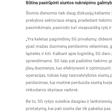
Būtina pasirūpinti siuntos nukreipimo galimy
Šiomis dienomis tiek daug diskusijų keliantis 
prekybos sektoriaus etapą, pradedant tiekimo
pasirinkimais, pasirodo turi visapusišką ryšį ir
„Yra keletas pagrindinių 5G privalumų: dides
ypač mažas duomenų perdavimo vėlavimas, galim
ląstelės ir kiti. Kalbant apie logistiką, 5G d
sprendimams. 5G taip pat padidins tiekimo gr
jūsų duomenys, tuo efektyvesni ir optimizuoti
operacijas, tokias kaip tarpvalstybinis siunt
perdavimas, kai muitinė perduoda siuntą kurje
rinkodaros skyriaus vadovė.
Be to, 5G ryšys suteikia daugiau ir lankstesnių
pristatymą, kai pati siunta dar tik pakeliui pas