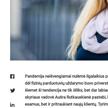
Pandemija neišvengiamai nulėmė ilgalaikius po
dėl fizinių parduotuvių uždarymo buvo priversti a
šiemet ši tendencija ne tik išliks, bet dar labia
skyriaus vadovė Aušra Rutkauskienė pastebi, ka
esamus, bet ir pritraukiant naujų klientų. Tyrim