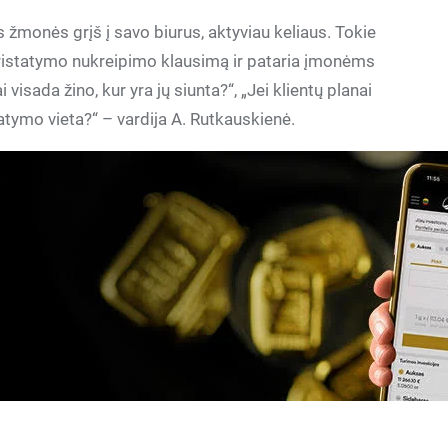
 žmonės grįš į savo biurus, aktyviau keliaus. Tokie
ristatymo nukreipimo klausimą ir pataria įmonėms
visada žino, kur yra jų siunta?“, „Jei klientų planai
statymo vieta?“ – vardija A. Rutkauskienė.