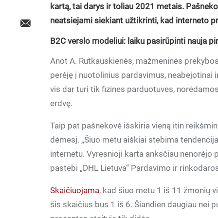
kartą, tai darys ir toliau 2021 metais. Pašnek
neatsiejami siekiant užtikrinti, kad interneto
B2C verslo modeliui: laiku pasirūpinti nauja pi
Anot A. Rutkauskienės, mažmeninės prekybos t
perėję į nuotolinius pardavimus, neabejotinai i
vis dar turi tik fizines parduotuves, norėdamos 
erdvę.
Taip pat pašnekovė išskiria vieną itin reikšmin
dėmesį. „Šiuo metu aiškiai stebima tendencij
internetu. Vyresnioji karta anksčiau nenorėjo pi
pastebi „DHL Lietuva“ Pardavimo ir rinkodaro
Skaičiuojama
, kad šiuo metu 1 iš 11 žmonių v
šis skaičius bus 1 iš 6. Šiandien daugiau nei 