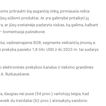
oms pritraukti šią augančią rinką, pirmiausia reikia
jūsų siūlomi produktai. Ar yra galimybė pritaikyti jų
tra, ar jūsų svetainėje padaryta viskas, ką galima, kalbant
 – komentuoja pašnekovė.
rslui, vadinamajame B2B, segmente veikiančių įmonių e.
prekyba pasieks 1,8 trln. USD ir iki 2023 m. tai sudarys
avo elektroninės prekybos kanalus ir tiekimo grandinės
i A. Rutkauskienė.
ka, daugiau nei pusė (54 proc.) vartotojų teigia, kad
eveik du trečdaliai (62 proc.) atsisakytų sandorio