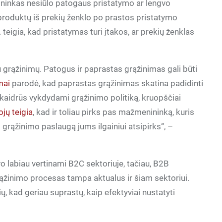
ininkas nesiūlo patogaus pristatymo ar lengvo
s produktų iš prekių ženklo po prastos pristatymo
 teigia, kad pristatymas turi įtakos, ar prekių ženklas
 grąžinimų. Patogus ir paprastas grąžinimas gali būti
mai
parodė, kad paprastas grąžinimas skatina padidinti
 skaidrūs vykdydami grąžinimo politiką, kruopščiai
ojų teigia
, kad ir toliau pirks pas mažmenininką, kuris
 į grąžinimo paslaugą jums ilgainiui atsipirks“, –
vo labiau vertinami B2C sektoriuje, tačiau, B2B
grąžinimo procesas tampa aktualus ir šiam sektoriui.
, kad geriau suprastų, kaip efektyviai nustatyti