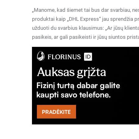
„Manome, kad šiemet tai bus dar svarbiau, nes
produktai kaip „DHL Express“ jau sprendžia p
užduoti du svarbius klausimus: „Ar jūsų klientai 
pasikeis, ar gali pasikeisti ir jūsų siuntos pri