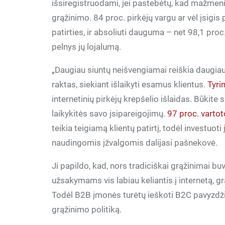
išsiregistruodami, jei pastebėtų, kad mažmen
grąžinimo. 84 proc. pirkėjų vargu ar vėl įsigi
patirties, ir absoliuti dauguma – net 98,1 proc.
pelnys jų lojalumą.
„Daugiau siuntų neišvengiamai reiškia daugiau
raktas, siekiant išlaikyti esamus klientus.
Tyri
internetinių pirkėjų krepšelio išlaidas. Būkite
laikykitės savo įsipareigojimų.
97 proc. vartot
teikia teigiamą klientų patirtį, todėl investuoti
naudingomis įžvalgomis dalijasi pašnekovė.
Ji papildo, kad, nors tradiciškai grąžinimai bu
užsakymams vis labiau keliantis į internetą, 
Todėl B2B įmonės turėtų ieškoti B2C pavyzdžių
grąžinimo politiką.