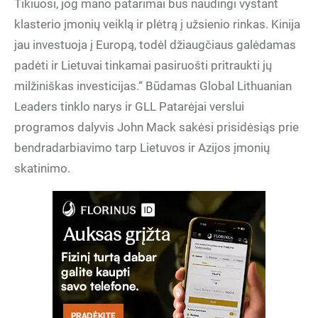
Tikiuosi, jog mano patarimai bus naudingi vystant
klasterio įmonių veiklą ir plėtrą į užsienio rinkas. Kinija
jau investuoja į Europą, todėl džiaugčiaus galėdamas
padėti ir Lietuvai tinkamai pasiruošti pritraukti jų
milžiniškas investicijas.“ Būdamas Global Lithuanian
Leaders tinklo narys ir GLL Patarėjai verslui
programos dalyvis John Mack sakėsi prisidėsiąs prie
bendradarbiavimo tarp Lietuvos ir Azijos įmonių
skatinimo.