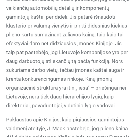
veikiančių automobilių detalių ir komponentų
gamintojų kaštai per dideli. Jis patarė išnaudoti
klasterio privalumą vienytis ir pirkti didesnius kiekius
plieno kartu sumažinant žaliavos kainą, taip kaip tai
efektyviai daro net didžiausios įmonės Kinijoje. Jis
taip pat pastebėjo, jog Lietuvoje kompanijose yra per
daug darbuotojų atliekančių tą pačią funkciją. Nors
sukuriama darbo vietų, tačiau įmonės kaštai auga ir
krenta konkurencingumas rinkoje. Kinų įmonių
organizacinė struktūra yra itin „liesa“ – priešingai nei
Lietuvoje, nėra tiek daug hierarchijos lygių, kaip
direktoriai, pavaduotojai, vidutinio lygio vadovai.
Paklaustas apie Kinijos, kaip pigiausios gamintojos
vaidmenį ateityje, J. Mack pastebėjo, jog plieno kaina