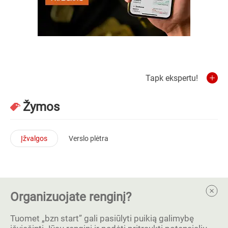
Tapk ekspertu!
Žymos
Įžvalgos
Verslo plėtra
Organizuojate renginį?
Tuomet „bzn start” gali pasiūlyti puikią galimybę