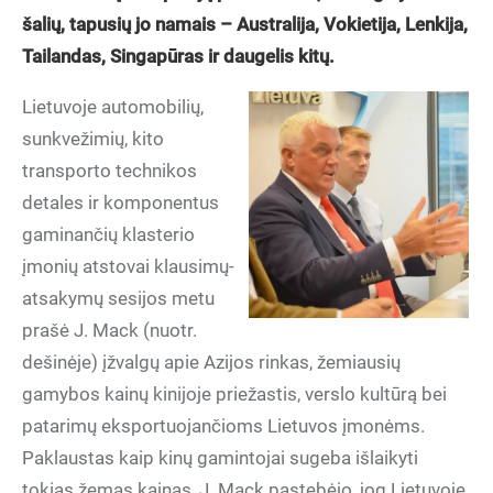
šalių, tapusių jo namais – Australija, Vokietija, Lenkija,
Tailandas, Singapūras ir daugelis kitų.
Lietuvoje automobilių,
sunkvežimių, kito
transporto technikos
detales ir komponentus
gaminančių klasterio
įmonių atstovai klausimų-
atsakymų sesijos metu
prašė J. Mack (nuotr.
dešinėje) įžvalgų apie Azijos rinkas, žemiausių
gamybos kainų kinijoje priežastis, verslo kultūrą bei
patarimų eksportuojančioms Lietuvos įmonėms.
Paklaustas kaip kinų gamintojai sugeba išlaikyti
tokias žemas kainas, J. Mack pastebėjo, jog Lietuvoje