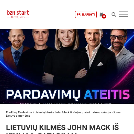
PRISIJUNGTI
0
Pradžia
/
Pardavimai
/
Lietuvių kilmės John Mack iš Kinijos: patarimai eksportuojančioms
Lietuvos įmonėms
LIETUVIŲ KILMĖS JOHN MACK IŠ