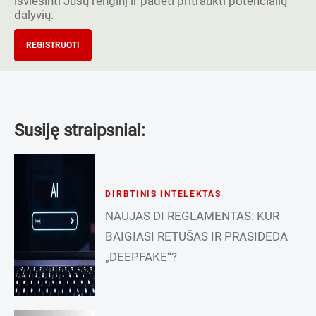
išviešinti Jūsų renginį ir padėti pritraukti potencialių
dalyvių.
REGISTRUOTI
Susiję straipsniai:
DIRBTINIS INTELEKTAS
NAUJAS DI REGLAMENTAS: KUR
BAIGIASI RETUŠAS IR PRASIDEDA
„DEEPFAKE“?