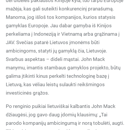
dėl didelės paklausos Kinijoje kyla, tuo tarpu Europoje
mažėja, kas gali suteikti konkurencinį pranašumą.
Manoma, jog išloš tos kompanijos, kurios statysis
gamyklas Europoje. Jau dabar gamyba iš Kinijos
perkeliama į Indoneziją ir Vietnamą arba grąžinama į
JAV. Svečias patarė Lietuvos įmonėms būti
ambicingoms, statyti jų gamyklą čia, Lietuvoje.
Svarbus aspektas – dideli mąstai. John Mack
manymu, imantis stambaus gamyklos projekto, būtų
galima įtikinti kinus perkelti technologinę bazę į
Lietuvą, kas vėliau leistų sulaukti reikšmingos
investicinės grąžos.
Po renginio puikiai lietuviškai kalbantis John Mack
džiaugėsi, jog gavo daug įdomių klausimų: „Tai
parodo kompanijų ambicingumą ir norą tobulėti, augti.