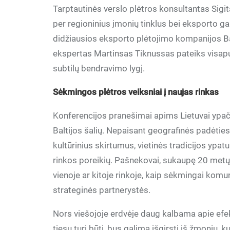
Tarptautinės verslo plėtros konsultantas Sigita
per regioninius įmonių tinklus bei eksporto 
didžiausios eksporto plėtojimo kompanijos Ba
ekspertas Martinsas Tiknussas pateiks visapu
subtilų bendravimo lygį.
Sėkmingos plėtros veiksniai į naujas rinkas
Konferencijos pranešimai apims Lietuvai ypač 
Baltijos šalių. Nepaisant geografinės padėties,
kultūrinius skirtumus, vietinės tradicijos ypat
rinkos poreikių. Pašnekovai, sukaupę 20 metų
vienoje ar kitoje rinkoje, kaip sėkmingai komun
strateginės partnerystės.
Nors viešojoje erdvėje daug kalbama apie efekt
tiesų turi būti, bus galima išgirsti iš žmonių, k