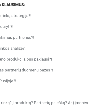
uos KLAUSIMUS:
 rinką strategija?!
daryti?!
tikimus partnerius?!
inkos analizę?!
mano produkcija bus paklausi?!
amas partnerių duomenų bazes?!
Rusijoje?!
ją rinką? Į produktą? Partnerių paiešką? Ar į įmonės