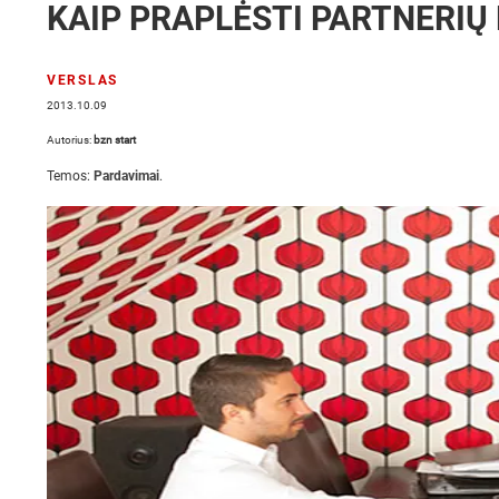
KAIP PRAPLĖSTI PARTNERIŲ
VERSLAS
2013.10.09
Autorius:
bzn start
Temos:
Pardavimai
.