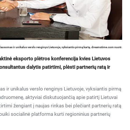
ausomas ir unikalus verslo renginys Lietuvoje, vyksiantis pirmą kartą. dreamstime.com nuotr.
raktinė eksporto plėtros konferencija kvies Lietuvos
sultantus dalytis patirtimi, plėsti partnerių ratą ir
 ir unikalus verslo renginys Lietuvoje, vyksiantis pirmą
druomenę, aktyviai diskutuojančią apie patirtį Lietuvai
irtimi žengiant į naujas rinkas bei plečiant partnerių ratą
 puiki socialinė platforma kurti regioninius partnerių