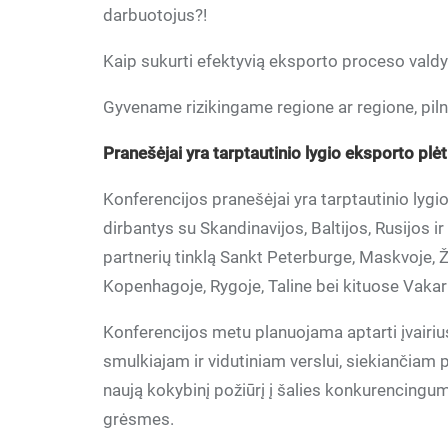
darbuotojus?!
Kaip sukurti efektyvią eksporto proceso val
Gyvename rizikingame regione ar regione, pil
Pranešėjai yra tarptautinio lygio eksporto plė
Konferencijos pranešėjai yra tarptautinio lygi
dirbantys su Skandinavijos, Baltijos, Rusijos 
partnerių tinklą Sankt Peterburge, Maskvoje,
Kopenhagoje, Rygoje, Taline bei kituose Vakar
Konferencijos metu planuojama aptarti įvairi
smulkiajam ir vidutiniam verslui, siekiančiam 
naują kokybinį požiūrį į šalies konkurencingu
grėsmes.