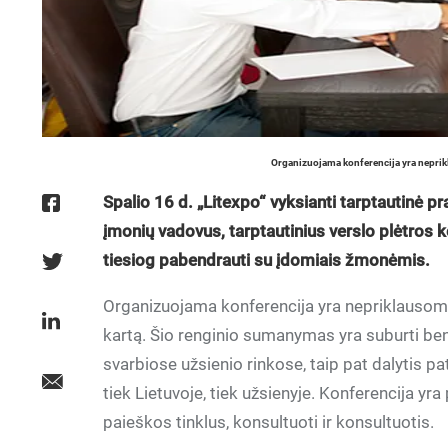
Organizuojama konferencija yra neprikl
Spalio 16 d. „Litexpo“ vyksianti tarptautinė p
įmonių vadovus, tarptautinius verslo plėtros kon
tiesiog pabendrauti su įdomiais žmonėmis.
Organizuojama konferencija yra nepriklausomas
kartą. Šio renginio sumanymas yra suburti ben
svarbiose užsienio rinkose, taip pat dalytis pat
tiek Lietuvoje, tiek užsienyje. Konferencija yra
paieškos tinklus, konsultuoti ir konsultuotis.