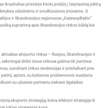
s Brazinskas pristatys kitokį požiūrį į tarptautinę plėtrą
galimybes vidutinėms ir smulkiosioms įmonėms. O
ltijos ir Skandinavijos regionuose „GatewayBaltic“
sišką supratimą apie Skandinavijos rinkos būklę bei
aktualias eksporto rinkas – Rusijos, Skandinavijos ir
 sėkmingai dirbti šiose rinkose galima tik įvertinus
umus, suvokiant rinkos tendencijas ir prisitaikant prie
 patirtį, aptars, su kokiomis problemomis susiduria
ikuoti su užsienio partneriu siekiant ilgalaikės
yvią eksporto strategiją, kokia efektyvi strategija iš
urie tokias strategijas kuria.