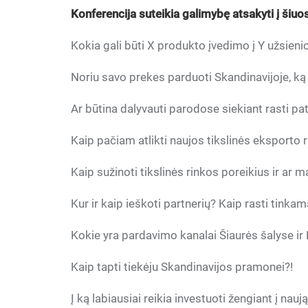
Konferencija suteikia galimybę atsakyti į ši
Kokia gali būti X produkto įvedimo į Y užsienio
Noriu savo prekes parduoti Skandinavijoje, ką 
Ar būtina dalyvauti parodose siekiant rasti pa
Kaip pačiam atlikti naujos tikslinės eksporto r
Kaip sužinoti tikslinės rinkos poreikius ir ar 
Kur ir kaip ieškoti partnerių? Kaip rasti tink
Kokie yra pardavimo kanalai Šiaurės šalyse ir 
Kaip tapti tiekėju Skandinavijos pramonei?!
Į ką labiausiai reikia investuoti žengiant į nau