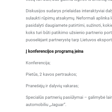
Diskusijos sudarys prielaidas interaktyviai da
sulaukti rūpimų atsakymų. Neformali aplinka l
pasidalyti daugiamete patirtimi, sužinoti, koki
koks turi būti patikimo užsienio partnerio p
puoselėjant partnerystę tarp Lietuvos eksport
Į konferencijos programą įeina
Konferencija;
Pietūs, 2 kavos pertraukos;
Pranešėjų ir dalyvių vakaras;
Specialūs partnerių pasiūlymai – galimybė lai
automobiliu „Jaguar“.