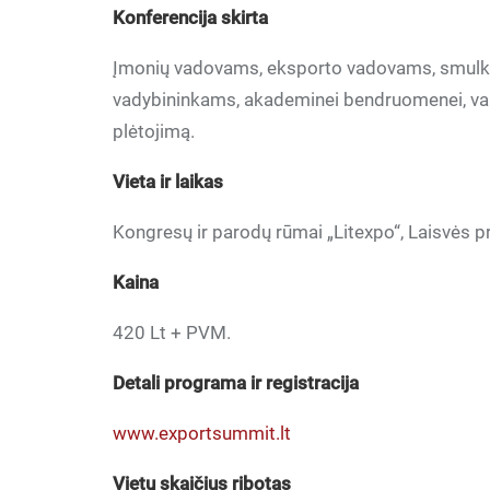
Konferencija skirta
Įmonių vadovams, eksporto vadovams, smulkio
vadybininkams, akademinei bendruomenei, val
plėtojimą.
Vieta ir laikas
Kongresų ir parodų rūmai „Litexpo“, Laisvės pr.
Kaina
420 Lt + PVM.
Detali programa ir registracija
www.exportsummit.lt
Vietų skaičius ribotas