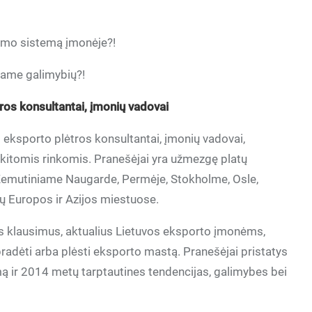
dymo sistemą įmonėje?!
name galimybių?!
tros konsultantai, įmonių vadovai
o eksporto plėtros konsultantai, įmonių vadovai,
ir kitomis rinkomis. Pranešėjai yra užmezgę platų
 Žemutiniame Naugarde, Permėje, Stokholme, Osle,
ų Europos ir Azijos miestuose.
us klausimus, aktualius Lietuvos eksporto įmonėms,
pradėti arba plėsti eksporto mastą. Pranešėjai pristatys
mą ir 2014 metų tarptautines tendencijas, galimybes bei