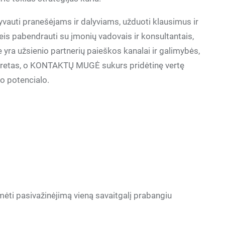
lyvauti pranešėjams ir dalyviams, užduoti klausimus ir
eis pabendrauti su įmonių vadovais ir konsultantais,
e yra užsienio partnerių paieškos kanalai ir galimybės,
ortretas, o KONTAKTŲ MUGĖ sukurs pridėtinę vertę
o potencialo.
mėti pasivažinėjimą vieną savaitgalį prabangiu