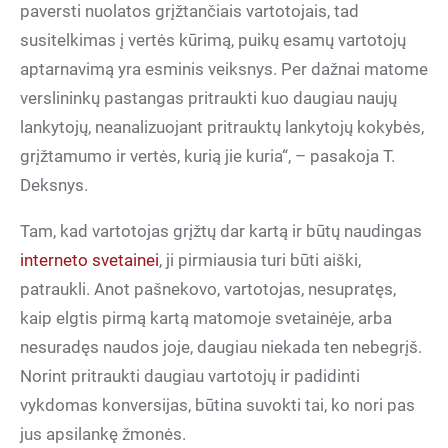
paversti nuolatos grįžtančiais vartotojais, tad
susitelkimas į vertės kūrimą, puikų esamų vartotojų
aptarnavimą yra esminis veiksnys. Per dažnai matome
verslininkų pastangas pritraukti kuo daugiau naujų
lankytojų, neanalizuojant pritrauktų lankytojų kokybės,
grįžtamumo ir vertės, kurią jie kuria“, – pasakoja T.
Deksnys.
Tam, kad vartotojas grįžtų dar kartą ir būtų naudingas
interneto svetainei
, ji pirmiausia turi būti aiški,
patraukli. Anot pašnekovo, vartotojas, nesupratęs,
kaip elgtis pirmą kartą matomoje svetainėje, arba
nesuradęs naudos joje, daugiau niekada ten nebegrįš.
Norint pritraukti daugiau vartotojų ir padidinti
vykdomas konversijas, būtina suvokti tai, ko nori pas
jus apsilankę žmonės.