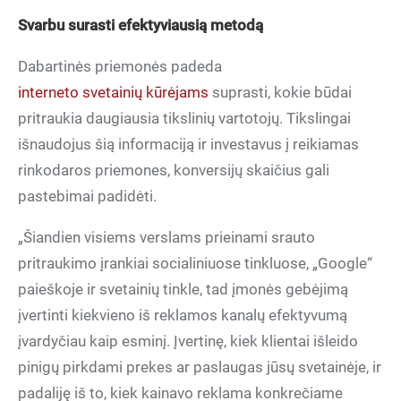
Svarbu surasti efektyviausią metodą
Dabartinės priemonės padeda
interneto svetainių kūrėjams
suprasti, kokie būdai
pritraukia daugiausia tikslinių vartotojų. Tikslingai
išnaudojus šią informaciją ir investavus į reikiamas
rinkodaros priemones, konversijų skaičius gali
pastebimai padidėti.
„Šiandien visiems verslams prieinami srauto
pritraukimo įrankiai socialiniuose tinkluose, „Google“
paieškoje ir svetainių tinkle, tad įmonės gebėjimą
įvertinti kiekvieno iš reklamos kanalų efektyvumą
įvardyčiau kaip esminį. Įvertinę, kiek klientai išleido
pinigų pirkdami prekes ar paslaugas jūsų svetainėje, ir
padaliję iš to, kiek kainavo reklama konkrečiame