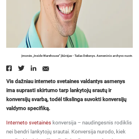
Įmonės „Inside Warehouse“ įkūrėjas - Tadas Deksnys. Asmeninio archyvo nuotr.
Vis dažniau interneto svetaines valdantys asmenys
ima suprasti skirtumo tarp lankytojų srautų ir
konversijų svarbą, todėl tikslinga suvokti konversijų
valdymo specifiką.
Interneto svetainės
konversija – naudingesnis rodiklis
nei bendri lankytojų srautai. Konversija nurodo, kiek