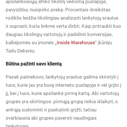
apsilankiusiųjų atliko tikslinį veiksmą puslapyje,
pavyzdžiui, nusipirko prekę. Procentais išreikštas
rodiklis leidžia tikslingiau analizuoti lankytojų srautus
ir suprasti, kuria linkme verta dirbti. Kaip pritraukti kuo
daugiau tikslingų vartotojų ir padidinti konversijas,
kalbėjomės su įmonės „
Inside Warehouse
“ įkūrėju
Tadu Deksniu.
Būtina pažinti savo klientą
Pasak pašnekovo, lankytojų srautus galima skirstyti į
tuos, kurie jau yra buvę interneto puslapyje ir vėl grįžo į
jį, bei į tuos, kurie apsilankė pirmą kartą. Abi vartotojų
grupės yra skirtingos: pirmąją grupę reikia išlaikyti, o
antrąją sudominti ir paskatinti grįžti, tačiau
svarbiausia abi grupes paversti naudingais
lankytojais.