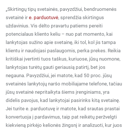
„Skirtingų tipų svetainės, pavyzdžiui, bendruomenės
svetainė ir
e. parduotuvė
, sprendžia skirtingus
uždavinius. Vis dėlto pravartu patiems pereiti
potencialaus kliento keliu – nuo pat momento, kai
lankytojas sužino apie svetainę, iki tol, kol jis tampa
klientu ir naudojasi paslaugomis, perka prekes. Reikia
kritiškai įvertinti tuos taškus, kuriuose, jūsų nuomone,
lankytojas turėtų gauti geriausią patirtį, bet jos
negauna. Pavyzdžiui, jei matote, kad 50 proc. jūsų
svetainės lankytojų naršo mobiliajame telefone, tačiau
jūsų svetainė nepritaikyta šiems įrenginiams, yra
didelis pavojus, kad lankytojai pasirinks kitą svetainę.
Jei turite e. parduotuvę ir matote, kad srautas prastai
konvertuoja į pardavimus, taip pat reikėtų peržvelgti
kiekvieną pirkėjo kelionės žingsnį ir analizuoti, kur juos