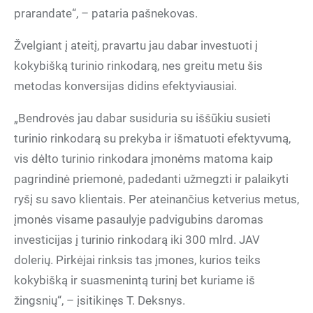
prarandate“, – pataria pašnekovas.
Žvelgiant į ateitį, pravartu jau dabar investuoti į
kokybišką turinio rinkodarą, nes greitu metu šis
metodas konversijas didins efektyviausiai.
„Bendrovės jau dabar susiduria su iššūkiu susieti
turinio rinkodarą su prekyba ir išmatuoti efektyvumą,
vis dėlto turinio rinkodara įmonėms matoma kaip
pagrindinė priemonė, padedanti užmegzti ir palaikyti
ryšį su savo klientais. Per ateinančius ketverius metus,
įmonės visame pasaulyje padvigubins daromas
investicijas į turinio rinkodarą iki 300 mlrd. JAV
dolerių. Pirkėjai rinksis tas įmones, kurios teiks
kokybišką ir suasmenintą turinį bet kuriame iš
žingsnių“, – įsitikinęs T. Deksnys.