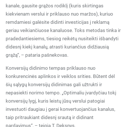
kanale, gausite grąžos rodiklį (kuris skirtingas
kiekvienam verslui ir priklauso nuo maržos), kuriuo
remdamiesi galėsite didinti investicijas į reklamą
geriau veikiančiuose kanaluose. Toks metodas tinka ir
pradedantiesiems, tiesiog reikėtų nusiteikti išbandyti
didesnį kiekį kanalų, atrasti kuriančius didžiausią
grąžą“, – pataria pašnekovas.
Konversijų didinimo tempas priklauso nuo
konkurencinės aplinkos ir veiklos srities. Būtent dėl
šių sąlygų konversijų didinimas gali užtrukti ir
nepasiekti norimo tempo. „Optimaliu įvardyčiau tokį
konversijų lygį, kuris leistų jūsų verslui patogiai
investuoti daugiau į gerai konvertuojančius kanalus,
taip pritraukiant didesnį srautą ir didinant
pardavimus“, – teigia T. Deksnys.