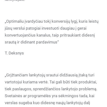
„Optimaliu įvardyčiau tokį konversijų lygį, kuris leistų
jūsų verslui patogiai investuoti daugiau į gerai
konvertuojančius kanalus, taip pritraukiant didesnį
srautą ir didinant pardavimus“
T. Deksnys
„Grįžtančiam lankytojų srautui didžiausią įtaką turi
vartotojui kuriama vertė. Tai gali būti tiek produktai,
tiek paslaugos, sprendžiančios lankytojo problemą.
Svetainės ar programėlės yra sėkmingos tada, kai
verslas sugeba kuo didesnę naujų lankytojų dalį