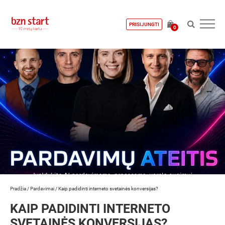
PRISIJUNGTI
0
Pradžia
/
Pardavimai
/
Kaip padidinti interneto svetainės konversijas?
KAIP PADIDINTI INTERNETO
SVETAINĖS KONVERSIJAS?