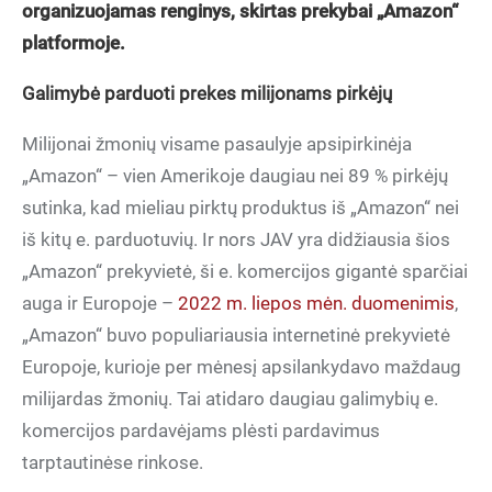
organizuojamas renginys, skirtas prekybai „Amazon“
platformoje.
Galimybė parduoti prekes milijonams pirkėjų
Milijonai žmonių visame pasaulyje apsipirkinėja
„Amazon“ – vien Amerikoje daugiau nei 89 % pirkėjų
sutinka, kad mieliau pirktų produktus iš „Amazon“ nei
iš kitų e. parduotuvių. Ir nors JAV yra didžiausia šios
„Amazon“ prekyvietė, ši e. komercijos gigantė sparčiai
auga ir Europoje –
2022 m. liepos mėn. duomenimis
,
„Amazon“ buvo populiariausia internetinė prekyvietė
Europoje, kurioje per mėnesį apsilankydavo maždaug
milijardas žmonių. Tai atidaro daugiau galimybių e.
komercijos pardavėjams plėsti pardavimus
tarptautinėse rinkose.