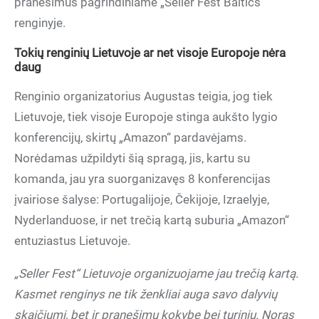
pranešimus pagrindiniame „Seller Fest Baltics“
renginyje.
Tokių renginių Lietuvoje ar net visoje Europoje nėra
daug
Renginio organizatorius Augustas teigia, jog tiek
Lietuvoje, tiek visoje Europoje stinga aukšto lygio
konferencijų, skirtų „Amazon“ pardavėjams.
Norėdamas užpildyti šią spragą, jis, kartu su
komanda, jau yra suorganizavęs 8 konferencijas
įvairiose šalyse: Portugalijoje, Čekijoje, Izraelyje,
Nyderlanduose, ir net trečią kartą suburia „Amazon“
entuziastus Lietuvoje.
„Seller Fest“ Lietuvoje organizuojame jau trečią kartą.
Kasmet renginys ne tik ženkliai auga savo dalyvių
skaičiumi, bet ir pranešimų kokybe bei turiniu. Noras