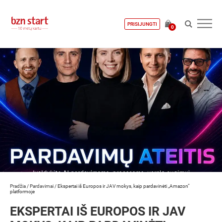
PRISIJUNGTI
0
Pradžia
/
Pardavimai
/
Ekspertai iš Europos ir JAV mokys, kaip pardavinėti „Amazon“
platformoje
EKSPERTAI IŠ EUROPOS IR JAV