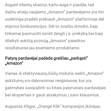
Augant klientų skaičiui, kartu auga ir pasiūla, tad
dažnu atveju naujiems „Amazon“ pardavėjams yra itin
sudėtinga pradėti prekiauti „Amazon“ platformoje dėl
stiprios konkurencijos. Dėl to svarbu išmokti, kaip
tinkamai pasiruošti norint žengti į e. prekybą bei kaip
išlaikyti aukštą poziciją „Amazon“ paieškos
rezultatuose jau esamiems produktams.
Patyrę pardavėjai padeda greičiau „perkąsti“
„Amazon“
Vienas iš efektyviausių būdų mokytis siekti „Amazon“
aukštumų yra dalyvavimas renginiuose, kur yra
galimybės susipažinti su kitais patyrusiais pardavėjais
bei ekspertais ir gauti atsakymus į savo klausimus.
Augustas Kligys, „Orange Klik“ kompanijos įkūrėjas,