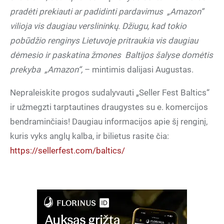
pradėti prekiauti ar padidinti pardavimus „Amazon”
vilioja vis daugiau verslininkų. Džiugu, kad tokio
pobūdžio renginys Lietuvoje pritraukia vis daugiau
dėmesio ir paskatina žmones Baltijos šalyse domėtis
prekyba „Amazon“,
– mintimis dalijasi Augustas.
Nepraleiskite progos sudalyvauti „Seller Fest Baltics“
ir užmegzti tarptautines draugystes su e. komercijos
bendraminčiais! Daugiau informacijos apie šį renginį,
kuris vyks anglų kalba, ir bilietus rasite čia:
https://sellerfest.com/baltics/