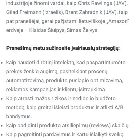
industrijoje žinomi vardai, kaip Chris Rawlings (JAV),
Gilad Freimann (Izraelis), Brent Zahradnik (JAV), taip
pat pranešėjai, gerai pažįstami lietuviškoje „Amazon“
erdvėje – Klaidas Šiuipys, Simas Želvys.
Pranešimų metu sužinosite įvairiausių strategijų:
kaip naudoti dirbtinį intelektą, kad paspartintumėte
prekės ženklo augimą, pasitelkiant procesų
automatizavimą, produkto puslapio optimizavimą,
reklamos kampanijas ir klientų įsitraukimą.
Kaip atrasti mažos rizikos ir nedidelio biudžeto
metodą, kaip greitai išleisti produktus ir atlikti A/B
bandymus.
kaip padidinti produkto atsiliepimų (reviews) skaičių.
Kaip pagreitinti pardavimus ir kartu išlaikyti sveiką