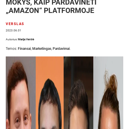
MOKYS, KAIP PARDAVINĖTI
„AMAZON“ PLATFORMOJE
VERSLAS
2023.06.01
Autorius:
Marija Ventrė
Temos:
Finansai
,
Marketingas
,
Pardavimai
.