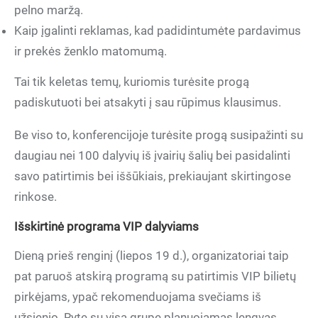
pelno maržą.
Kaip įgalinti reklamas, kad padidintumėte pardavimus
ir prekės ženklo matomumą.
Tai tik keletas temų, kuriomis turėsite progą
padiskutuoti bei atsakyti į sau rūpimus klausimus.
Be viso to, konferencijoje turėsite progą susipažinti su
daugiau nei 100 dalyvių iš įvairių šalių bei pasidalinti
savo patirtimis bei iššūkiais, prekiaujant skirtingose
rinkose.
Išskirtinė programa VIP dalyviams
Dieną prieš renginį (liepos 19 d.), organizatoriai taip
pat paruoš atskirą programą su patirtimis VIP bilietų
pirkėjams, ypač rekomenduojama svečiams iš
užsienio. Ryte su visa grupe planuojamas lengvas