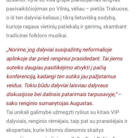
pasivaikščiojimas po Vilnių, vėliau – pietūs Trakuose,
o iš ten dalyviai keliaus į tikrą lietuvišką sodybą,
kurioje ragaus vietinių patiekalų ir gėrimų, skambant
tradicinei folkloro muzikai.
„Norime, jog dalyviai susipažintų neformalioje
aplinkoje dar prieš renginiui prasidedant. Tai jiems
suteiks daugiau pasitikėjimo atvykti į pačią
konferenciją, kadangi ten sutiks jau pažįstamus
veidus. Tokiu būdu dalyviai laisviau dalyvaus
diskusijose bei dalinsis patarimais tarpusavyje,“
–
sako renginio sumanytojas Augustas.
Tai unikali galimybė užmegzti ryšius su kitais VIP
dalyviais, renginio rėmėjais, taip pat su pranešėjais ir
ekspertais, kurie kitomis dienomis skaitys