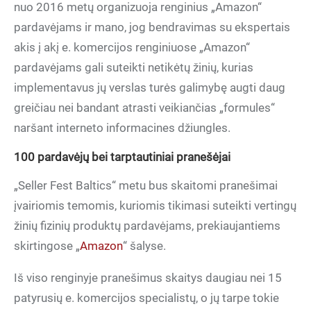
nuo 2016 metų organizuoja renginius „Amazon“
pardavėjams ir mano, jog bendravimas su ekspertais
akis į akį e. komercijos renginiuose „Amazon“
pardavėjams gali suteikti netikėtų žinių, kurias
implementavus jų verslas turės galimybę augti daug
greičiau nei bandant atrasti veikiančias „formules“
naršant interneto informacines džiungles.
100 pardavėjų bei tarptautiniai pranešėjai
„Seller Fest Baltics“ metu bus skaitomi pranešimai
įvairiomis temomis, kuriomis tikimasi suteikti vertingų
žinių fizinių produktų pardavėjams, prekiaujantiems
skirtingose „
Amazon
“ šalyse.
Iš viso renginyje pranešimus skaitys daugiau nei 15
patyrusių e. komercijos specialistų, o jų tarpe tokie