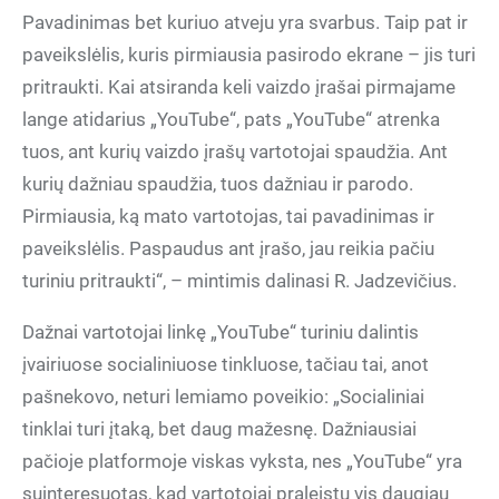
Pavadinimas bet kuriuo atveju yra svarbus. Taip pat ir
paveikslėlis, kuris pirmiausia pasirodo ekrane – jis turi
pritraukti. Kai atsiranda keli vaizdo įrašai pirmajame
lange atidarius „YouTube“, pats „YouTube“ atrenka
tuos, ant kurių vaizdo įrašų vartotojai spaudžia. Ant
kurių dažniau spaudžia, tuos dažniau ir parodo.
Pirmiausia, ką mato vartotojas, tai pavadinimas ir
paveikslėlis. Paspaudus ant įrašo, jau reikia pačiu
turiniu pritraukti“, – mintimis dalinasi R. Jadzevičius.
Dažnai vartotojai linkę „YouTube“ turiniu dalintis
įvairiuose socialiniuose tinkluose, tačiau tai, anot
pašnekovo, neturi lemiamo poveikio: „Socialiniai
tinklai turi įtaką, bet daug mažesnę. Dažniausiai
pačioje platformoje viskas vyksta, nes „YouTube“ yra
suinteresuotas, kad vartotojai praleistų vis daugiau