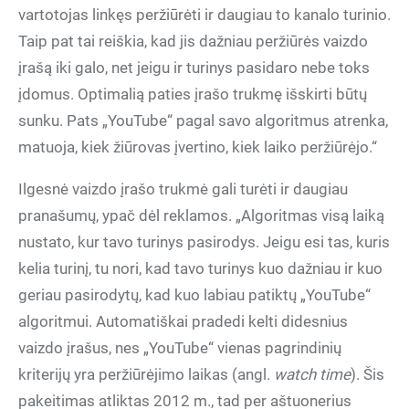
vartotojas linkęs peržiūrėti ir daugiau to kanalo turinio.
Taip pat tai reiškia, kad jis dažniau peržiūrės vaizdo
įrašą iki galo, net jeigu ir turinys pasidaro nebe toks
įdomus. Optimalią paties įrašo trukmę išskirti būtų
sunku. Pats „YouTube“ pagal savo algoritmus atrenka,
matuoja, kiek žiūrovas įvertino, kiek laiko peržiūrėjo.“
Ilgesnė vaizdo įrašo trukmė gali turėti ir daugiau
pranašumų, ypač dėl reklamos. „Algoritmas visą laiką
nustato, kur tavo turinys pasirodys. Jeigu esi tas, kuris
kelia turinį, tu nori, kad tavo turinys kuo dažniau ir kuo
geriau pasirodytų, kad kuo labiau patiktų „YouTube“
algoritmui. Automatiškai pradedi kelti didesnius
vaizdo įrašus, nes „YouTube“ vienas pagrindinių
kriterijų yra peržiūrėjimo laikas (angl.
watch time
). Šis
pakeitimas atliktas 2012 m., tad per aštuonerius