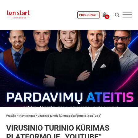
PRISIJUNGTI
0
Pradžia
/
Marketingas
/
Virusinio turinio kūrimas platformoje „YouTube“
VIRUSINIO TURINIO KŪRIMAS
PLATFORMOJE „YOUTUBE“