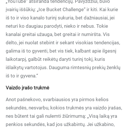
„YouTube“ atsiranda tendencijų
.
Pavyzdžiui, buvo
įvairių iššūkių: „Ice Bucket Challenge“ ir kiti. Kai kurie
iš to ir viso kanalo turinį sukuria, bet dažniausiai, jei
neturi ko daugiau parodyti, nieko ir nebus. Tokie
kanalai greitai užauga, bet greitai ir numiršta. Vis
dėlto, jei nuolat stebint ir sekant visokias tendencijas,
galima iš to gyventi, bet vis tiek, kalbant apie ilgesnį
laikotarpį, galbūt reikėtų daryti turinį tokį, kuris
išlaikytų vartotojus. Dauguma rimtesnių prekių ženklų
iš to ir gyvena.“
Vaizdo įrašo trukmė
Anot pašnekovo, svarbiausios yra pirmos kelios
sekundės, nesvarbu, kokios trukmės yra vaizdo įrašas,
nes būtent tai gali nulemti žiūrimumą: „Visą laiką yra
penkios sekundės, kad jos užkabintų. Jei užkabino,