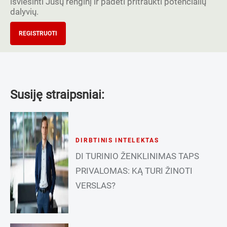
išviešinti Jūsų renginį ir padėti pritraukti potencialių
dalyvių.
REGISTRUOTI
Susiję straipsniai:
DIRBTINIS INTELEKTAS
DI TURINIO ŽENKLINIMAS TAPS
PRIVALOMAS: KĄ TURI ŽINOTI
VERSLAS?