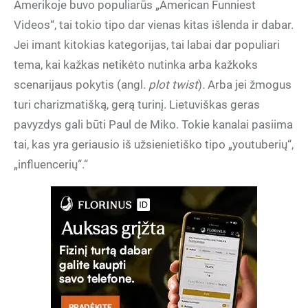
Amerikoje buvo populiarūs „American Funniest
Videos“, tai tokio tipo dar vienas kitas išlenda ir dabar.
Jei imant kitokias kategorijas, tai labai dar populiari
tema, kai kažkas netikėto nutinka arba kažkoks
scenarijaus pokytis (angl.
plot twist
)
.
Arba jei žmogus
turi charizmatišką, gerą turinį. Lietuviškas geras
pavyzdys gali būti Paul de Miko. Tokie kanalai pasiima
tai, kas yra geriausio iš užsienietiško tipo „youtuberių“,
„influencerių“.“