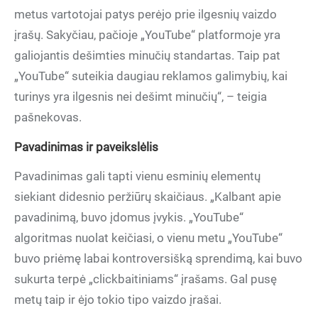
metus vartotojai patys perėjo prie ilgesnių vaizdo
įrašų. Sakyčiau, pačioje „YouTube“ platformoje yra
galiojantis dešimties minučių standartas. Taip pat
„YouTube“ suteikia daugiau reklamos galimybių, kai
turinys yra ilgesnis nei dešimt minučių“, – teigia
pašnekovas.
Pavadinimas ir paveikslėlis
Pavadinimas gali tapti vienu esminių elementų
siekiant didesnio peržiūrų skaičiaus. „Kalbant apie
pavadinimą, buvo įdomus įvykis. „YouTube“
algoritmas nuolat keičiasi, o vienu metu „YouTube“
buvo priėmę labai kontroversišką sprendimą, kai buvo
sukurta terpė „clickbaitiniams“ įrašams. Gal pusę
metų taip ir ėjo tokio tipo vaizdo įrašai.