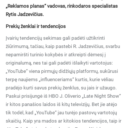
„Reklamos planas“ vadovas, rinkodaros specialistas
Rytis Jadzevičius.
Prekių ženklai ir tendencijos
Įvairių tendencijų sekimas gali padėti užtikrinti
žiūrimumą, tačiau, kaip pastebi R. Jadzevičius, svarbu
nepamiršti turinio kokybės ir atkreipti dėmesį į
originalumą, nes tai gali padėti išlaikyti vartotojus:
„YouTube“ viena pirmųjų didžiųjų platformų, sukūrusi
terpę naujiems „influenceriams“ kurtis, kurie vėliau
pradėjo kurti savus prekių ženklus,
su jais ir užaugo.
Paskui prisijungė iš HBO J. Oliverio „Late Night Show“
ir kitos panašios laidos iš kitų televizijų. Bet jie atėjo
tik todėl, kad „YouTube“ jau turėjo pastovų vartotojų
skaičių. Kaip yra mados ar kitokios tendencijos, taip ir