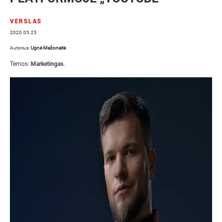
VERSLAS
2020.05.25
Autorius:
Ugnė Mažonaitė
Temos:
Marketingas
.