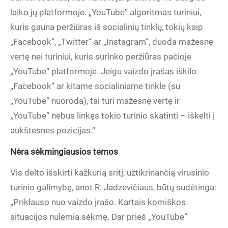
laiko jų platformoje. „YouTube“ algoritmas turiniui,
kuris gauna peržiūras iš socialinių tinklų, tokių kaip
„Facebook“, „Twitter“ ar „Instagram“, duoda mažesnę
vertę nei turiniui, kuris surinko peržiūras pačioje
„YouTube“ platformoje. Jeigu vaizdo įrašas iškilo
„Facebook“ ar kitame socialiniame tinkle (su
„YouTube“ nuoroda), tai turi mažesnę vertę ir
„YouTube“ nebus linkęs tokio turinio skatinti – iškelti į
aukštesnes pozicijas.“
Nėra sėkmingiausios temos
Vis dėlto išskirti kažkurią sritį, užtikrinančią virusinio
turinio galimybę, anot R. Jadzevičiaus, būtų sudėtinga:
„Priklauso nuo vaizdo įrašo. Kartais komiškos
situacijos nulemia sėkmę. Dar prieš „YouTube“