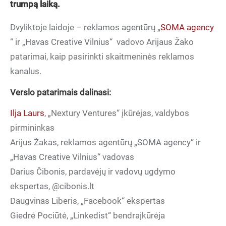
trumpą laiką.
Dvyliktoje laidoje – reklamos agentūrų
„
SOMA agency
“ ir „Havas Creative Vilnius“
vadovo Arijaus Žako
patarimai, kaip pasirinkti skaitmeninės reklamos
kanalus.
Verslo patarimais dalinasi:
Ilja Laurs
, „Nextury Ventures“ įkūrėjas, valdybos
pirmininkas
Arijus Žakas, reklamos agentūrų „SOMA agency“ ir
„Havas Creative Vilnius“ vadovas
Darius Čibonis, pardavėjų ir vadovų ugdymo
ekspertas, @cibonis.lt
Daugvinas Liberis, „Facebook“ ekspertas
Giedrė Pociūtė, „Linkedist“ bendraįkūrėja