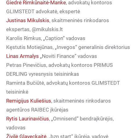
Giedrė Rimkūnaitė-Manke
, advokatų kontoros
GLIMSTEDT
advokatė, ekspertė
Justinas Mikulskis
, skaitmeninės rinkodaros
ekspertas, @mikulskis.lt
Karolis Rimkus, „Caption“ vadovas
Kęstutis Motiejūnas, „Invegos“ generalinis direktorius
Linas Armalys
„Noviti Finance“ vadovas
Petras Pinevičius, advokatų kontoros
PRIMUS
DERLING
vyresnysis teisininkas
Raminta Bučiūtė, advokatų kontoros
GLIMSTEDT
teisininkė
Remigijus Kuliešius
, skaitmeninės rinkodaros
agentūros
RAIBEC
įkūrėjas
Rytis Laurinavičius
, „Omnisend“ bendraįkūrėjis,
vadovas
Živilė Glaveckaitė
, „bzn start“ įkūrėja, vadovė