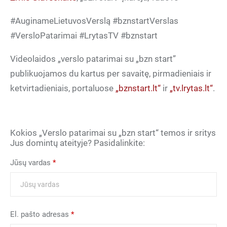
#AuginameLietuvosVerslą #bznstartVerslas
#VersloPatarimai #LrytasTV #bznstart
Videolaidos „verslo patarimai su „bzn start”
publikuojamos du kartus per savaitę, pirmadieniais ir
ketvirtadieniais, portaluose
„bznstart.lt“
ir
„tv.lrytas.lt“
.
Kokios „Verslo patarimai su „bzn start“ temos ir sritys
Jus domintų ateityje? Pasidalinkite:
Jūsų vardas
*
El. pašto adresas
*