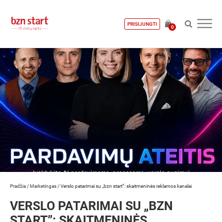
PRISIJUNGTI
0
Pradžia
/
Marketingas
/
Verslo patarimai su „bzn start”: skaitmeninės reklamos kanalai
VERSLO PATARIMAI SU „BZN
START”: SKAITMENINĖS