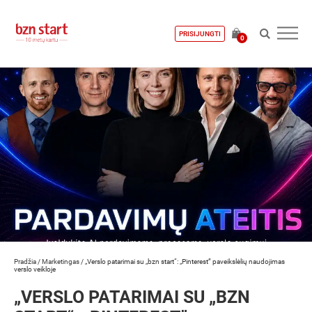
PRISIJUNGTI
0
Pradžia
/
Marketingas
/
„Verslo patarimai su „bzn start“: „Pinterest” paveikslėlių naudojimas
verslo veikloje
„VERSLO PATARIMAI SU „BZN