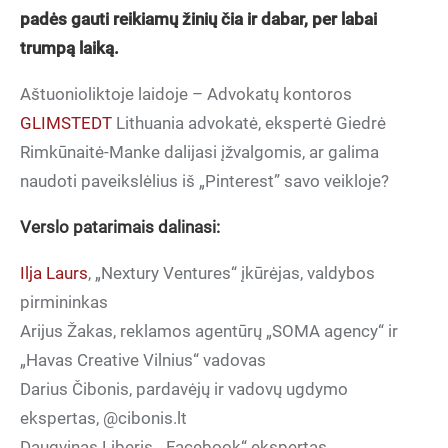
padės gauti reikiamų žinių čia ir dabar, per labai
trumpą laiką.
Aštuonioliktoje laidoje – Advokatų kontoros
GLIMSTEDT
Lithuania advokatė, ekspertė Giedrė
Rimkūnaitė-Manke dalijasi įžvalgomis, ar galima
naudoti paveikslėlius iš „Pinterest” savo veikloje?
Verslo patarimais dalinasi:
Ilja Laurs
, „Nextury Ventures“ įkūrėjas, valdybos
pirmininkas
Arijus Žakas, reklamos agentūrų „SOMA agency“ ir
„Havas Creative Vilnius“ vadovas
Darius Čibonis, pardavėjų ir vadovų ugdymo
ekspertas, @cibonis.lt
Daugvinas Liberis, „Facebook“ ekspertas