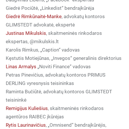
Giedrė Pociūtė, „Linkedist“ bendraįkūrėja
Giedrė Rimkūnaitė-Manke
, advokatų kontoros
GLIMSTEDT
advokatė, ekspertė
Justinas Mikulskis
, skaitmeninės rinkodaros
ekspertas, @mikulskis.lt
Karolis Rimkus, „Caption“ vadovas
Kęstutis Motiejūnas, „Invegos“ generalinis direktorius
Linas Armalys
„Noviti Finance“ vadovas
Petras Pinevičius, advokatų kontoros
PRIMUS
DERLING
vyresnysis teisininkas
Raminta Bučiūtė, advokatų kontoros
GLIMSTEDT
teisininkė
Remigijus Kuliešius
, skaitmeninės rinkodaros
agentūros
RAIBEC
įkūrėjas
Rytis Laurinavičius
, „Omnisend“ bendraįkūrėjis,