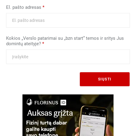
El. pašto adresas
*
Kokios „Verslo patarimai su „bzn start“ temos ir sritys Jus
domintų ateityje?
*