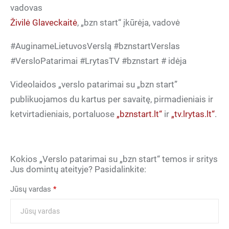
vadovas
Živilė Glaveckaitė
, „bzn start“ įkūrėja, vadovė
#AuginameLietuvosVerslą #bznstartVerslas
#VersloPatarimai #LrytasTV #bznstart # idėja
Videolaidos „verslo patarimai su „bzn start”
publikuojamos du kartus per savaitę, pirmadieniais ir
ketvirtadieniais, portaluose
„bznstart.lt“
ir
„tv.lrytas.lt“
.
Kokios „Verslo patarimai su „bzn start“ temos ir sritys
Jus domintų ateityje? Pasidalinkite:
Jūsų vardas
*