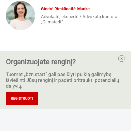
Giedrė Rimkūnaitė-Manke
Advokatė, ekspertė / Advokatų kontora
„Glimstedt”
Organizuojate renginį?
Tuomet „bzn start” gali pasiūlyti puikią galimybę
išviešinti Jūsų renginį ir padėti pritraukti potencialių
dalyvių.
REGISTRUOTI