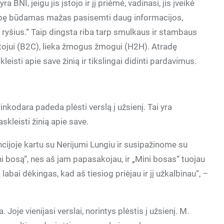
 BNI, jeigu jis įstojo ir jį priėmė, vadinasi, jis įveikė
mybę būdamas mažas pasisemti daug informacijos,
o ryšius.“ Taip dingsta riba tarp smulkaus ir stambaus
rtotojui (B2C), lieka žmogus žmogui (H2H). Atradę
kleisti apie save žinią ir tikslingai didinti pardavimus.
kodara padeda plėsti verslą į užsienį. Tai yra
skleisti žinią apie save.
ncijoje kartu su Nerijumi Lungiu ir susipažinome su
ni bosą“, nes aš jam papasakojau, ir „Mini bosas“ tuojau
 labai dėkingas, kad aš tiesiog priėjau ir jį užkalbinau“, –
oje vienijasi verslai, norintys plėstis į užsienį. M.