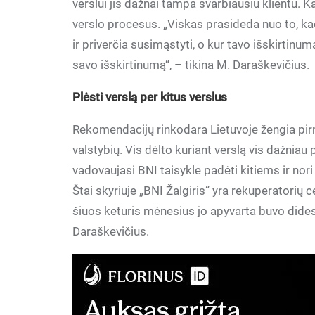
verslui jis dažnai tampa svarbiausiu klientu. Ka
verslo procesus. „Viskas prasideda nuo to, kad
ir priverčia susimąstyti, o kur tavo išskirtinuma
savo išskirtinumą“, – tikina M. Daraškevičius.
Plėsti verslą per kitus verslus
Rekomendacijų rinkodara Lietuvoje žengia pirm
valstybių. Vis dėlto kuriant verslą vis dažnia
vadovaujasi BNI taisykle padėti kitiems ir nori t
Štai skyriuje „BNI Žalgiris“ yra rekuperatorių 
šiuos keturis mėnesius jo apyvarta buvo dides
Daraškevičius.