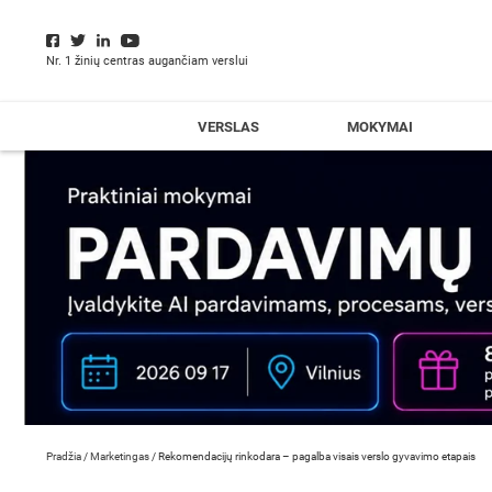
Nr. 1 žinių centras augančiam verslui
VERSLAS
MOKYMAI
Pradžia
/
Marketingas
/
Rekomendacijų rinkodara – pagalba visais verslo gyvavimo etapais