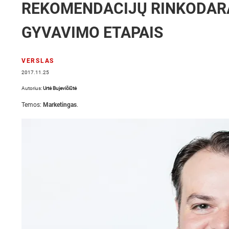
REKOMENDACIJŲ RINKODARA
GYVAVIMO ETAPAIS
VERSLAS
2017.11.25
Autorius:
Urtė Bujevičiūtė
Temos:
Marketingas
.