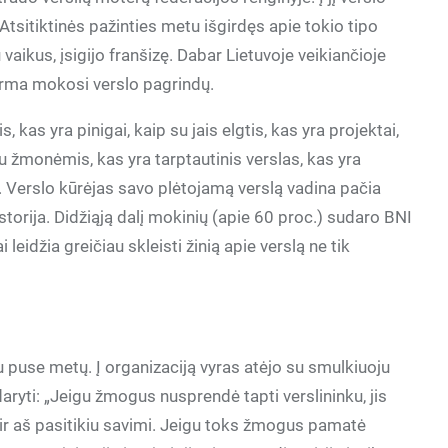
Atsitiktinės pažinties metu išgirdęs apie tokio tipo
ikus, įsigijo franšizę. Dabar Lietuvoje veikiančioje
orma mokosi verslo pagrindų.
, kas yra pinigai, kaip su jais elgtis, kas yra projektai,
su žmonėmis, kas yra tarptautinis verslas, kas yra
 Verslo kūrėjas savo plėtojamą verslą vadina pačia
torija. Didžiąją dalį mokinių (apie 60 proc.) sudaro BNI
 leidžia greičiau skleisti žinią apie verslą ne tik
u puse metų. Į organizaciją vyras atėjo su smulkiuoju
daryti: „Jeigu žmogus nusprendė tapti verslininku, jis
u ir aš pasitikiu savimi. Jeigu toks žmogus pamatė