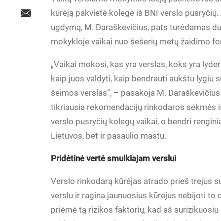
kūrėją pakvietė kolegė iš BNI verslo pusryčių. 
ugdymą, M. Daraškevičius, pats turėdamas du va
mokykloje vaikai nuo šešerių metų žaidimo f
„Vaikai mokosi, kas yra verslas, koks yra lyderis
kaip juos valdyti, kaip bendrauti aukštu lygiu 
šeimos verslas“, – pasakoja M. Daraškevičius.
tikriausia rekomendacijų rinkodaros sėkmės is
verslo pusryčių kolegų vaikai, o bendri renginiai
Lietuvos, bet ir pasaulio mastu.
Pridėtinė vertė smulkiajam verslui
Verslo rinkodarą kūrėjas atrado prieš trejus s
verslu ir ragina jaunuosius kūrėjus nebijoti to 
priėmė tą rizikos faktorių, kad aš surizikuosi