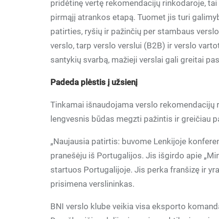
pridėtinę vertę rekomendacijų rinkodaroje, tai yra
pirmąjį atrankos etapą. Tuomet jis turi gali
patirties, ryšių ir pažinčių per stambaus versl
verslo, tarp verslo verslui (B2B) ir verslo va
santykių svarbą, mažieji verslai gali greitai pas
Padeda plėstis į užsienį
Tinkamai išnaudojama verslo rekomendacijų rin
lengvesnis būdas megzti pažintis ir greičiau pa
„Naujausia patirtis: buvome Lenkijoje konfere
pranešėju iš Portugalijos. Jis išgirdo apie „Mi
startuos Portugalijoje. Jis perka franšizę ir yra
prisimena verslininkas.
BNI verslo klube veikia visa eksporto komanda. J