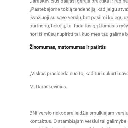
Daraškevičius dalijasi gerąja praktika ir ragin
„Pastebėjome tokią tendenciją, kad jeigu atvaž
išvažiuoji su savo verslu, bet pasiimi kolegų u
partnerių, tiekėjų, tai tada tas grįžtamasis ryš
nori iš mūsų nupirkti tai, kuo mes tau galime b
Žinomumas, matomumas ir patirtis
„Viskas prasideda nuo to, kad turi sukurti savo
M. Daraškevičius.
BNI verslo rinkodara leidžia smulkiajam verslui
kontaktus. O stambiajam verslui tai galimybė