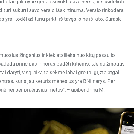
rtu tai galimybė geriau suvokti savo verslą ir susidėlioti
 turi sukurti savo verslo išskirtinumą. Verslo rinkodara
s yra, kodėl aš turiu pirkti iš tavęs, o ne iš kito. Surask
uosius žingsnius ir kiek atsilieka nuo kitų pasaulio
u padeda principas ir noras padėti kitiems. „Jeigu žmogus
ai daryti, visą laiką ta sėkmė labai greitai grįžta atgal.
centras, kuris jau keturis mėnesius yra BNI narys. Per
nė nei per praėjusius metus“, – apibendrina M.