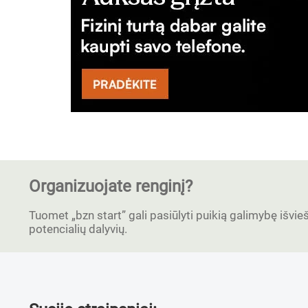
Organizuojate renginį?
Tuomet „bzn start” gali pasiūlyti puikią galimybę išvieši
potencialių dalyvių.