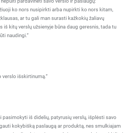
a nepulti pardavinėti savo verslo ir paslaugų:
iuoji ko nors nusipirkti arba nupirkti ko nors kitam,
žklausas, ar tu gali man surasti kažkokių žaliavų
ys iš kitų verslų užsienyje būna daug geresnis, tada tu
ūti naudingi.“
 verslo išskirtinumą.“
 pasimokyti iš didelių, patyrusių verslų, išplėsti savo
 gauti kokybišką paslaugą ar produktą, nes smulkiajam