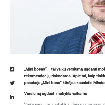
„Mini bosas“ – tai vaikų verslumą ugdanti moky
rekomendacijų rinkodaros. Apie tai, kaip tinkl
pasakoja „Mini boso“ kūrėjas kaunietis Minda
Verslumą ugdanti mokykla vaikams
Vaikų verslumo mokyklos idėją pašnekovas atra