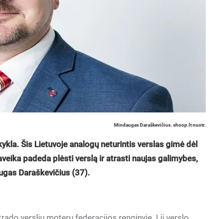
Mindaugas Daraškevičius. shoop.lt nuotr.
kla. Šis Lietuvoje analogų neturintis verslas gimė dėl
aveika padeda plėsti verslą ir atrasti naujas galimybes,
ugas Daraškevičius (37).
do verslių moterų federacijos renginyje. Į jį verslo