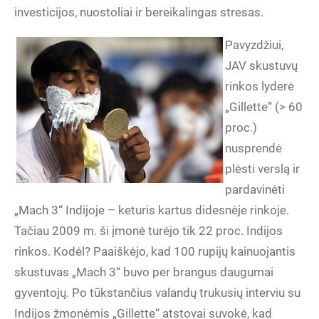
investicijos, nuostoliai ir bereikalingas stresas.
Pavyzdžiui,
JAV skustuvų
rinkos lyderė
„Gillette“ (> 60
proc.)
nusprendė
plėsti verslą ir
pardavinėti
„Mach 3“ Indijoje – keturis kartus didesnėje rinkoje.
Tačiau 2009 m. ši įmonė turėjo tik 22 proc. Indijos
rinkos. Kodėl? Paaiškėjo, kad 100 rupijų kainuojantis
skustuvas „Mach 3“ buvo per brangus daugumai
gyventojų. Po tūkstančius valandų trukusių interviu su
Indijos žmonėmis „Gillette“ atstovai suvokė, kad