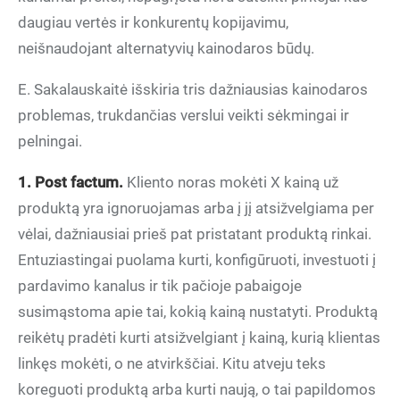
daugiau vertės ir konkurentų kopijavimu,
neišnaudojant alternatyvių kainodaros būdų.
E. Sakalauskaitė išskiria tris dažniausias kainodaros
problemas, trukdančias verslui veikti sėkmingai ir
pelningai.
1. Post factum.
Kliento noras mokėti X kainą už
produktą yra ignoruojamas arba į jį atsižvelgiama per
vėlai, dažniausiai prieš pat pristatant produktą rinkai.
Entuziastingai puolama kurti, konfigūruoti, investuoti į
pardavimo kanalus ir tik pačioje pabaigoje
susimąstoma apie tai, kokią kainą nustatyti. Produktą
reikėtų pradėti kurti atsižvelgiant į kainą, kurią klientas
linkęs mokėti, o ne atvirkščiai. Kitu atveju teks
koreguoti produktą arba kurti naują, o tai papildomos