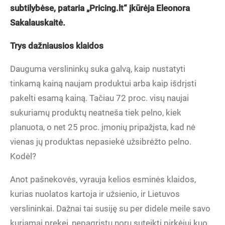
subtilybėse, pataria „Pricing.lt“ įkūrėja Eleonora
Sakalauskaitė.
Trys dažniausios klaidos
Dauguma verslininkų suka galvą, kaip nustatyti
tinkamą kainą naujam produktui arba kaip išdrįsti
pakelti esamą kainą. Tačiau 72 proc. visų naujai
sukuriamų produktų neatneša tiek pelno, kiek
planuota, o net 25 proc. įmonių pripažįsta, kad nė
vienas jų produktas nepasiekė užsibrėžto pelno.
Kodėl?
Anot pašnekovės, vyrauja kelios esminės klaidos,
kurias nuolatos kartoja ir užsienio, ir Lietuvos
verslininkai. Dažnai tai susiję su per didele meile savo
kuriamai prekei, nepagrįstu noru suteikti pirkėjui kuo