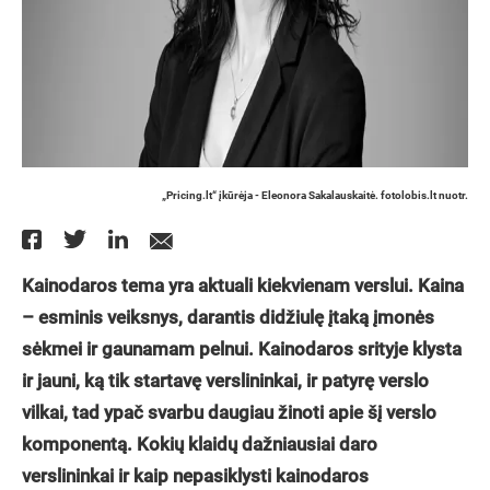
„Pricing.lt“ įkūrėja - Eleonora Sakalauskaitė. fotolobis.lt nuotr.
Kainodaros tema yra aktuali kiekvienam verslui. Kaina
– esminis veiksnys, darantis didžiulę įtaką įmonės
sėkmei ir gaunamam pelnui. Kainodaros srityje klysta
ir jauni, ką tik startavę verslininkai, ir patyrę verslo
vilkai, tad ypač svarbu daugiau žinoti apie šį verslo
komponentą. Kokių klaidų dažniausiai daro
verslininkai ir kaip nepasiklysti kainodaros