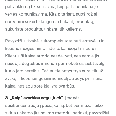
patrauklumą tik sumažina, taip pat apsunkina jo
vertės komunikavimą. Kitaip tariant, nuoširdžiai
norėdami sukurti daugumai tinkantį produktą,
sukuriate produktą, tinkantį tik keliems.
Pavyzdžiui, žvakė, sukomplektuota su žiebtuvėliu ir
liepsnos užgesinimo indeliu, kainuoja tris eurus.
Klientui ši kaina atrodo neadekvati, nes namie jis
naudoja degtukus ir nenori permokėti už žiebtuvėlį,
kurio jam nereikia. Tačiau tie patys trys eurai tik už
žvakę ir liepsnos gesinimo indelį atrodys priimtina
kaina, nes abu poreikiai yra svarbūs.
3. „Kaip“ svarbiau negu „kiek“
. Įmonės
susikoncentruoja į pačią kainą, bet per mažai laiko
skiria tinkamo įkainojimo metodui parinkti, pavyzdžiui: