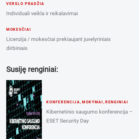
VERSLO PRADŽIA
Individuali veikla ir reikalavimai
MOKESČIAI
Licenzija / mokesčiai prekiaujant juvelyriniais
dirbiniais
Susiję renginiai:
KONFERENCIJA
,
MOKYMAI
,
RENGINIAI
Kibernetinio saugumo konferencija –
ESET Security Day