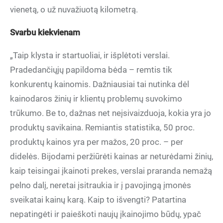
vienetą, o už nuvažiuotą kilometrą.
Svarbu kiekvienam
„Taip klysta ir startuoliai, ir išplėtoti verslai.
Pradedančiųjų papildoma bėda – remtis tik
konkurentų kainomis. Dažniausiai tai nutinka dėl
kainodaros žinių ir klientų problemų suvokimo
trūkumo. Be to, dažnas net neįsivaizduoja, kokia yra jo
produktų savikaina. Remiantis statistika, 50 proc.
produktų kainos yra per mažos, 20 proc. – per
didelės. Bijodami peržiūrėti kainas ar neturėdami žinių,
kaip teisingai įkainoti prekes, verslai praranda nemažą
pelno dalį, neretai įsitraukia ir į pavojingą įmonės
sveikatai kainų karą. Kaip to išvengti? Patartina
nepatingėti ir paieškoti naujų įkainojimo būdų, ypač