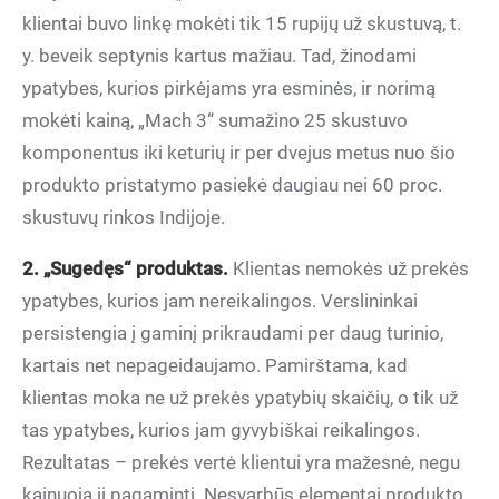
klientai buvo linkę mokėti tik 15 rupijų už skustuvą, t.
y. beveik septynis kartus mažiau. Tad, žinodami
ypatybes, kurios pirkėjams yra esminės, ir norimą
mokėti kainą, „Mach 3“ sumažino 25 skustuvo
komponentus iki keturių ir per dvejus metus nuo šio
produkto pristatymo pasiekė daugiau nei 60 proc.
skustuvų rinkos Indijoje.
2. „Sugedęs“ produktas.
Klientas nemokės už prekės
ypatybes, kurios jam nereikalingos. Verslininkai
persistengia į gaminį prikraudami per daug turinio,
kartais net nepageidaujamo. Pamirštama, kad
klientas moka ne už prekės ypatybių skaičių, o tik už
tas ypatybes, kurios jam gyvybiškai reikalingos.
Rezultatas – prekės vertė klientui yra mažesnė, negu
kainuoja jį pagaminti. Nesvarbūs elementai produkto