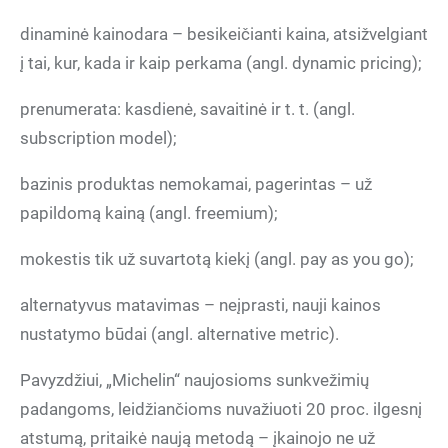
dinaminė kainodara – besikeičianti kaina, atsižvelgiant
į tai, kur, kada ir kaip perkama (angl. dynamic pricing);
prenumerata: kasdienė, savaitinė ir t. t. (angl.
subscription model);
bazinis produktas nemokamai, pagerintas – už
papildomą kainą (angl. freemium);
mokestis tik už suvartotą kiekį (angl. pay as you go);
alternatyvus matavimas – neįprasti, nauji kainos
nustatymo būdai (angl. alternative metric).
Pavyzdžiui, „Michelin“ naujosioms sunkvežimių
padangoms, leidžiančioms nuvažiuoti 20 proc. ilgesnį
atstumą, pritaikė naują metodą – įkainojo ne už