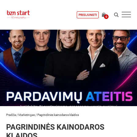
PRISIJUNGTI
0
Pradžia
/
Marketingas
/
Pagrindinės kainodaros klaidos
PAGRINDINĖS KAINODAROS
KLAIDOS