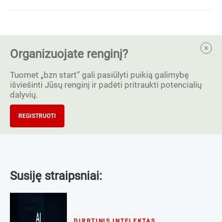
Organizuojate renginį?
Tuomet „bzn start” gali pasiūlyti puikią galimybę
išviešinti Jūsų renginį ir padėti pritraukti potencialių
dalyvių.
REGISTRUOTI
Susiję straipsniai:
DIRBTINIS INTELEKTAS