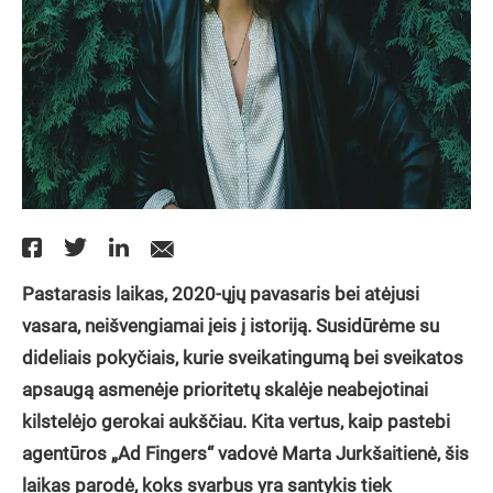
Pastarasis laikas, 2020-ųjų pavasaris bei atėjusi
vasara, neišvengiamai įeis į istoriją. Susidūrėme su
dideliais pokyčiais, kurie sveikatingumą bei sveikatos
apsaugą asmenėje prioritetų skalėje neabejotinai
kilstelėjo gerokai aukščiau. Kita vertus, kaip pastebi
agentūros „Ad Fingers“ vadovė Marta Jurkšaitienė, šis
laikas parodė, koks svarbus yra santykis tiek