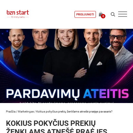
PRISIJUNGTI
0
Pradžia
/
Marketingas
/
Kokius pokyčius prekių ženklams atnešė praėjęs pavasaris?
KOKIUS POKYČIUS PREKIŲ
ŽENKLAMS ATNEŠĖ PRAĖJĘS