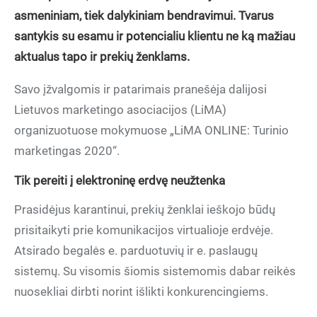
asmeniniam, tiek dalykiniam bendravimui. Tvarus
santykis su esamu ir potencialiu klientu ne ką mažiau
aktualus tapo ir prekių ženklams.
Savo įžvalgomis ir patarimais pranešėja dalijosi
Lietuvos marketingo asociacijos (LiMA)
organizuotuose mokymuose „LiMA ONLINE: Turinio
marketingas 2020“.
Tik pereiti į elektroninę erdvę neužtenka
Prasidėjus karantinui, prekių ženklai ieškojo būdų
prisitaikyti prie komunikacijos virtualioje erdvėje.
Atsirado begalės e. parduotuvių ir e. paslaugų
sistemų. Su visomis šiomis sistemomis dabar reikės
nuosekliai dirbti norint išlikti konkurencingiems.