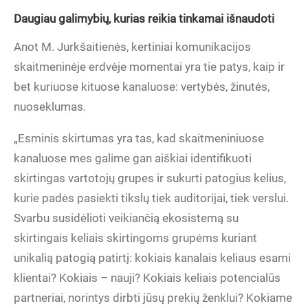
Daugiau galimybių, kurias reikia tinkamai išnaudoti
Anot M. Jurkšaitienės, kertiniai komunikacijos
skaitmeninėje erdvėje momentai yra tie patys, kaip ir
bet kuriuose kituose kanaluose: vertybės, žinutės,
nuoseklumas.
„Esminis skirtumas yra tas, kad skaitmeniniuose
kanaluose mes galime gan aiškiai identifikuoti
skirtingas vartotojų grupes ir sukurti patogius kelius,
kurie padės pasiekti tikslų tiek auditorijai, tiek verslui.
Svarbu susidėlioti veikiančią ekosistemą su
skirtingais keliais skirtingoms grupėms kuriant
unikalią patogią patirtį: kokiais kanalais keliaus esami
klientai? Kokiais – nauji? Kokiais keliais potencialūs
partneriai, norintys dirbti jūsų prekių ženklui? Kokiame