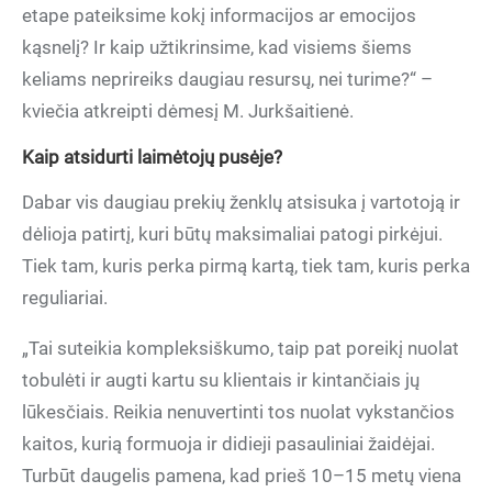
etape pateiksime kokį informacijos ar emocijos
kąsnelį? Ir kaip užtikrinsime, kad visiems šiems
keliams neprireiks daugiau resursų, nei turime?“ –
kviečia atkreipti dėmesį M. Jurkšaitienė.
Kaip atsidurti laimėtojų pusėje?
Dabar vis daugiau prekių ženklų atsisuka į vartotoją ir
dėlioja patirtį, kuri būtų maksimaliai patogi pirkėjui.
Tiek tam, kuris perka pirmą kartą, tiek tam, kuris perka
reguliariai.
„Tai suteikia kompleksiškumo, taip pat poreikį nuolat
tobulėti ir augti kartu su klientais ir kintančiais jų
lūkesčiais. Reikia nenuvertinti tos nuolat vykstančios
kaitos, kurią formuoja ir didieji pasauliniai žaidėjai.
Turbūt daugelis pamena, kad prieš 10–15 metų viena