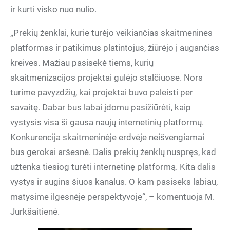
ir kurti visko nuo nulio.
„Prekių ženklai, kurie turėjo veikiančias skaitmenines
platformas ir patikimus platintojus, žiūrėjo į augančias
kreives. Mažiau pasisekė tiems, kurių
skaitmenizacijos projektai gulėjo stalčiuose. Nors
turime pavyzdžių, kai projektai buvo paleisti per
savaitę. Dabar bus labai įdomu pasižiūrėti, kaip
vystysis visa ši gausa naujų internetinių platformų.
Konkurencija skaitmeninėje erdvėje neišvengiamai
bus gerokai aršesnė. Dalis prekių ženklų nuspręs, kad
užtenka tiesiog turėti internetinę platformą. Kita dalis
vystys ir augins šiuos kanalus. O kam pasiseks labiau,
matysime ilgesnėje perspektyvoje“, – komentuoja M.
Jurkšaitienė.