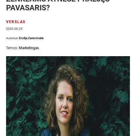
PAVASARIS?
VERSLAS
2020.06.25
Autorius:
Emilija Zareminaitė
Temos:
Marketingas
.