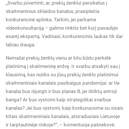
„Svarbu įsivertinti, ar, prekių ženklui persikėlus į
skaitmeninius sklaidos kanalus, prasiplečia
konkurencinė aplinka. Tarkim, jei perkame
videokonsultaciją – galime rinktis bet kurį pasaulyje
esantį ekspertą. Vadinasi, konkurencinis laukas tik dar
labiau išauga.
Nemažai prekių ženklų vienu ar kitu būdu perkėlė
platinimą į skaitmeninę erdvę. Ir svarbu atsakyti sau į
klausimą, kas nutiks su jūsų prekių ženklo platinimui
skaitmeniniais kanalais pasibaigus pandemijai: ar tie
kanalai bus išjungti ir bus planas B, jei ištiktų antroji
banga? Ar bus vystomi kaip strategiškai svarbus
kanalas? Jei bus vystomi, kaip konkuruosime su visais
kitais skaitmeniniais kanalais, atsiradusiais Lietuvoje
ir tarptautinėje rinkoje?“, – komentuoja pašnekovė.