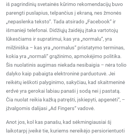
iš pagrindinių svetainės kūrimo rekomendacijų buvo
parengti puslapius, telpančius į ekraną, nes žmonės
„nepaslenka teksto“. Tada atsirado „Facebook“ ir
išmanieji telefonai. Didžiųjų žaidėjų įtaka vartotojų
lūkesčiams ir supratimui, kas yra „normalu“, yra
milžiniška – kas yra „normalus“ pristatymo terminas,
kokia yra „normali“ grąžinimo, apmokėjimo politika.
Šis nuolatinis augimas niekada nesibaigia – nėra tolio
dalyko kaip pabaigta elektroninė parduotuvė. Jei
reikėtų ieškoti palyginimo, sakyčiau, kad skaitmeninė
erdvė yra gerokai labiau panaši į sodą nei į pastatą.
Čia nuolat reikia kažką patręšti, įskiepyti, apgenėti“, –
įžvalgomis dalijasi „Ad Fingers“ vadovė.
Anot jos, kol kas panašu, kad sėkmingiausiai šį
laikotarpį įveikė tie, kuriems nereikėjo persiorientuoti