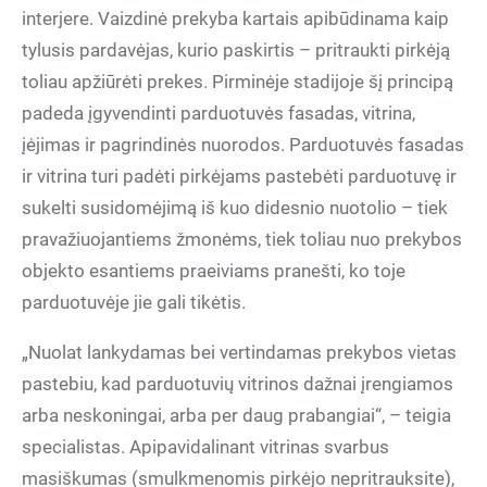
interjere. Vaizdinė prekyba kartais apibūdinama kaip
tylusis pardavėjas, kurio paskirtis – pritraukti pirkėją
toliau apžiūrėti prekes. Pirminėje stadijoje šį principą
padeda įgyvendinti parduotuvės fasadas, vitrina,
įėjimas ir pagrindinės nuorodos. Parduotuvės fasadas
ir vitrina turi padėti pirkėjams pastebėti parduotuvę ir
sukelti susidomėjimą iš kuo didesnio nuotolio – tiek
pravažiuojantiems žmonėms, tiek toliau nuo prekybos
objekto esantiems praeiviams pranešti, ko toje
parduotuvėje jie gali tikėtis.
„Nuolat lankydamas bei vertindamas prekybos vietas
pastebiu, kad parduotuvių vitrinos dažnai įrengiamos
arba neskoningai, arba per daug prabangiai“, – teigia
specialistas. Apipavidalinant vitrinas svarbus
masiškumas (smulkmenomis pirkėjo nepritrauksite),