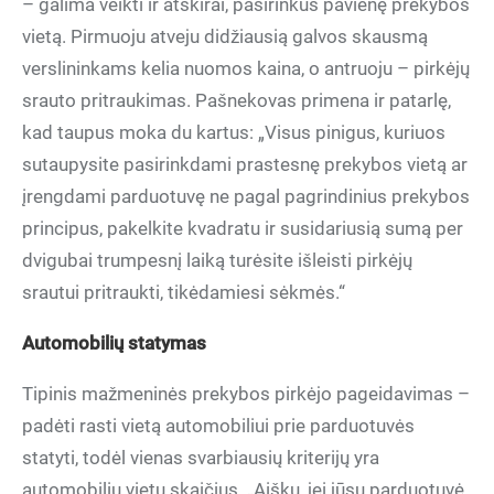
– galima veikti ir atskirai, pasirinkus pavienę prekybos
vietą. Pirmuoju atveju didžiausią galvos skausmą
verslininkams kelia nuomos kaina, o antruoju – pirkėjų
srauto pritraukimas. Pašnekovas primena ir patarlę,
kad taupus moka du kartus: „Visus pinigus, kuriuos
sutaupysite pasirinkdami prastesnę prekybos vietą ar
įrengdami parduotuvę ne pagal pagrindinius prekybos
principus, pakelkite kvadratu ir susidariusią sumą per
dvigubai trumpesnį laiką turėsite išleisti pirkėjų
srautui pritraukti, tikėdamiesi sėkmės.“
Automobilių statymas
Tipinis mažmeninės prekybos pirkėjo pageidavimas –
padėti rasti vietą automobiliui prie parduotuvės
statyti, todėl vienas svarbiausių kriterijų yra
automobilių vietų skaičius. „Aišku, jei jūsų parduotuvė