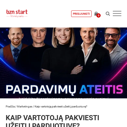
PRISIJUNGTI
0
Pradžia
/
Marketingas
/
Kaip vartotoją pakviesti užeiti į parduotuvę?
KAIP VARTOTOJĄ PAKVIESTI
UŽEITI Į PARDUOTUVĘ?