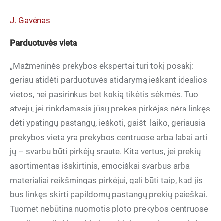
J. Gavėnas
Parduotuvės vieta
„Mažmeninės prekybos ekspertai turi tokį posakį:
geriau atidėti parduotuvės atidarymą ieškant idealios
vietos, nei pasirinkus bet kokią tikėtis sėkmės. Tuo
atveju, jei rinkdamasis jūsų prekes pirkėjas nėra linkęs
dėti ypatingų pastangų, ieškoti, gaišti laiko, geriausia
prekybos vieta yra prekybos centruose arba labai arti
jų – svarbu būti pirkėjų sraute. Kita vertus, jei prekių
asortimentas išskirtinis, emociškai svarbus arba
materialiai reikšmingas pirkėjui, gali būti taip, kad jis
bus linkęs skirti papildomų pastangų prekių paieškai.
Tuomet nebūtina nuomotis ploto prekybos centruose