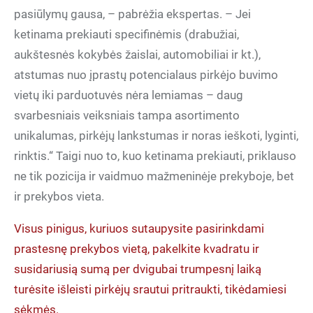
pasiūlymų gausa, – pabrėžia ekspertas. – Jei
ketinama prekiauti specifinėmis (drabužiai,
aukštesnės kokybės žaislai, automobiliai ir kt.),
atstumas nuo įprastų potencialaus pirkėjo buvimo
vietų iki parduotuvės nėra lemiamas – daug
svarbesniais veiksniais tampa asortimento
unikalumas, pirkėjų lankstumas ir noras ieškoti, lyginti,
rinktis.“ Taigi nuo to, kuo ketinama prekiauti, priklauso
ne tik pozicija ir vaidmuo mažmeninėje prekyboje, bet
ir prekybos vieta.
Visus pinigus, kuriuos sutaupysite pasirinkdami
prastesnę prekybos vietą, pakelkite kvadratu ir
susidariusią sumą per dvigubai trumpesnį laiką
turėsite išleisti pirkėjų srautui pritraukti, tikėdamiesi
sėkmės.