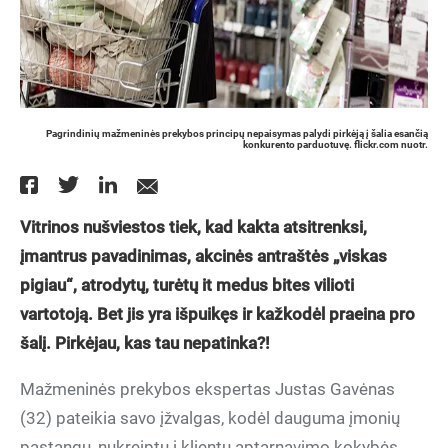
Pagrindinių mažmeninės prekybos principų nepaisymas palydi pirkėją į šalia esančią
konkurento parduotuvę. flickr.com nuotr.
Vitrinos nušviestos tiek, kad kakta atsitrenksi,
įmantrus pavadinimas, akcinės antraštės „viskas
pigiau“, atrodytų, turėtų it medus bites vilioti
vartotoją. Bet jis yra išpuikęs ir kažkodėl praeina pro
šalį. Pirkėjau, kas tau nepatinka?!
Mažmeninės prekybos ekspertas Justas Gavėnas
(32) pateikia savo įžvalgas, kodėl dauguma įmonių
pastangų, nukreiptų į klientų aptarnavimo kokybės