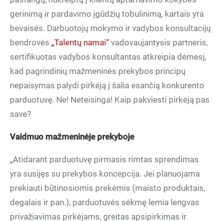
gerinimą ir pardavimo įgūdžių tobulinimą, kartais yra
bevaisės. Darbuotojų mokymo ir vadybos konsultacijų
bendrovės
„Talentų namai“
vadovaujantysis partneris,
sertifikuotas vadybos konsultantas atkreipia dėmesį,
kad pagrindinių mažmeninės prekybos principų
nepaisymas palydi pirkėją į šalia esančią konkurento
parduotuvę. Ne! Neteisinga! Kaip pakviesti pirkėją pas
save?
Vaidmuo mažmeninėje prekyboje
„Atidarant parduotuvę pirmasis rimtas sprendimas
yra susijęs su prekybos koncepcija. Jei planuojama
prekiauti būtinosiomis prekėmis (maisto produktais,
degalais ir pan.), parduotuvės sėkmę lemia lengvas
privažiavimas pirkėjams, greitas apsipirkimas ir