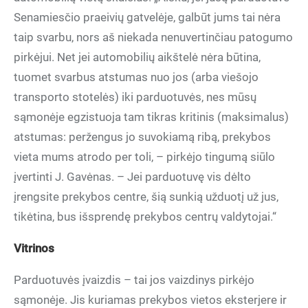
Senamiesčio praeivių gatvelėje, galbūt jums tai nėra
taip svarbu, nors aš niekada nenuvertinčiau patogumo
pirkėjui. Net jei automobilių aikštelė nėra būtina,
tuomet svarbus atstumas nuo jos (arba viešojo
transporto stotelės) iki parduotuvės, nes mūsų
sąmonėje egzistuoja tam tikras kritinis (maksimalus)
atstumas: peržengus jo suvokiamą ribą, prekybos
vieta mums atrodo per toli, – pirkėjo tingumą siūlo
įvertinti J. Gavėnas. – Jei parduotuvę vis dėlto
įrengsite prekybos centre, šią sunkią užduotį už jus,
tikėtina, bus išsprendę prekybos centrų valdytojai.“
Vitrinos
Parduotuvės įvaizdis – tai jos vaizdinys pirkėjo
sąmonėje. Jis kuriamas prekybos vietos eksterjere ir