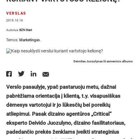
VERSLAS
2019.10.16
Autorius:
BZN Start
Temos:
Marketingas
.
Deividas Juozulynas Iš asmeninio albumo
Verslo pasaulyje, ypač pastaruoju metu, dažnai
pabrėžiama orientacija į klientą, t.y. visapusiškas
dėmesys vartotojui ir jo lūkesčių bei poreikių
atliepimui. Pasak dizaino agentūros „Critical“
eksperto Deivido Juozulyno, dizaino fasilitatoriaus,
padedančio prekės ženklams įveikti strateginius