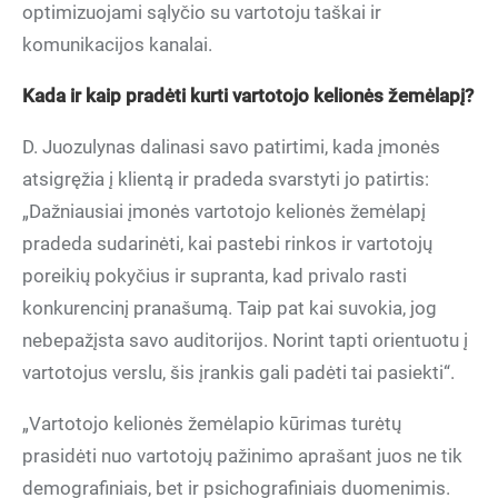
optimizuojami sąlyčio su vartotoju taškai ir
komunikacijos kanalai.
Kada ir kaip pradėti kurti vartotojo kelionės žemėlapį?
D. Juozulynas dalinasi savo patirtimi, kada įmonės
atsigręžia į klientą ir pradeda svarstyti jo patirtis:
„Dažniausiai įmonės vartotojo kelionės žemėlapį
pradeda sudarinėti, kai pastebi rinkos ir vartotojų
poreikių pokyčius ir supranta, kad privalo rasti
konkurencinį pranašumą. Taip pat kai suvokia, jog
nebepažįsta savo auditorijos. Norint tapti orientuotu į
vartotojus verslu, šis įrankis gali padėti tai pasiekti“.
„Vartotojo kelionės žemėlapio kūrimas turėtų
prasidėti nuo vartotojų pažinimo aprašant juos ne tik
demografiniais, bet ir psichografiniais duomenimis.