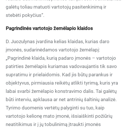
galėtų toliau matuoti vartotojų pasitenkinimą ir
stebėti pokyčius“.
Pagrindinės vartotojo žemėlapio klaidos
D. Juozulynas įvardina kelias klaidas, kurias daro
įmonės, sudarinėdamos vartotojo žemėlapį:
„Pagrindinė klaida, kurią padaro įmonės – vartotojo
patirties žemėlapis kuriamas vadovaujantis tik savo
supratimu ir prielaidomis. Kad jis būtų parankus ir
objektyvus, pirmiausia reikėtų atlikti tyrimą, kuris yra
labai svarbi žemėlapio konstravimo dalis. Tai galėtų
būti interviu, apklausa ar net antrinių šaltinių analizė.
Tyrimo duomenis vertėtų palyginti su tuo, kaip
vartotojo kelionę mato įmonė, išsiaiškinti požiūrių
neatitikimus ir į jų tobulinimą įtraukti įmonės