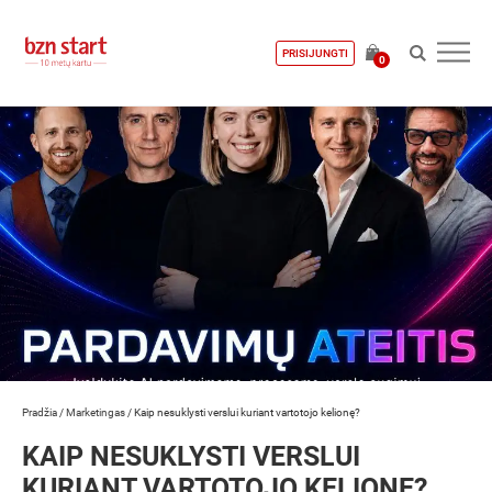
PRISIJUNGTI
0
Pradžia
/
Marketingas
/
Kaip nesuklysti verslui kuriant vartotojo kelionę?
KAIP NESUKLYSTI VERSLUI
KURIANT VARTOTOJO KELIONĘ?