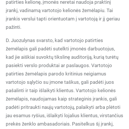
patirties kelionę, įmonės neretai naudoja praktinį
įrankį, vadinamą vartotojo kelionės žemėlapiu. Tai
įrankis verslui tapti orientuotam į vartotoją ir jį geriau
pažinti.
D. Juozulynas svarsto, kad vartotojo patirties
žemėlapis gali padėti sutelkti įmonės darbuotojus,
kad jie aiškiai suvoktų tikslinę auditoriją, kurią turėtų
pasiekti verslo produktai ar paslaugos. Vartotojo
patirties žemėlapis parodo kritinius neigiamus
vartotojo sąlyčio su įmone taškus, gali padėti juos
pašalinti ir taip išlaikyti klientus. Vartotojo kelionės
žemėlapis, naudojamas kaip strateginis įrankis, gali
padėti pritraukti naujų vartotojų, palaikyti arba plėtoti
jau esamus ryšius, išlaikyti lojalius klientus, virstančius
prekės ženklo ambasadoriais. Pasitelkus šį įrankį,