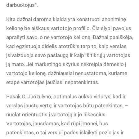
darbuotojus“.
Kita dažnai daroma klaida yra konstruoti anoniminę
kelionę be aiškaus vartotojo profilio. Čia slypi pavojus
aprašyti savo, o ne vartotojo kelionę. Dažnai paaiškėja,
kad egzistuoja didelis atotrūkis tarp to, kaip verslas
įsivaizduoja savo paslaugą ir kaip iš tikrųjų vartotojas
ją mato. Jei marketingo skyrius nekreipia dėmesio į
vartotojo kelionę, dažniausiai nenustatoma, kuriame
etape vartotojas jaučiasi nepatenkintas.
Pasak D. Juozulyno, optimalus aukso vidurys, kad ir
verslas jaustų vertę, ir vartotojas būtų patenkintas, –
nuolat orientuotis į vartotoją ir jo lūkesčius.
Vartotojas, jausdamas, kad rūpi įmonei, bus
patenkintas, o tai verslui padės išlaikyti pozicijas ir