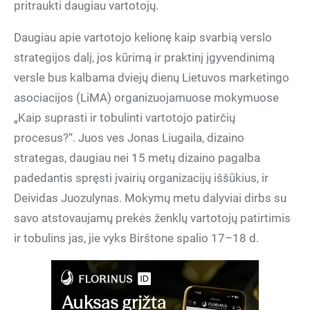
pritraukti daugiau vartotojų.
Daugiau apie vartotojo kelionę kaip svarbią verslo
strategijos dalį, jos kūrimą ir praktinį įgyvendinimą
versle bus kalbama dviejų dienų Lietuvos marketingo
asociacijos (LiMA) organizuojamuose mokymuose
„Kaip suprasti ir tobulinti vartotojo patirčių
procesus?“. Juos ves Jonas Liugaila, dizaino
strategas, daugiau nei 15 metų dizaino pagalba
padedantis spręsti įvairių organizacijų iššūkius, ir
Deividas Juozulynas. Mokymų metu dalyviai dirbs su
savo atstovaujamų prekės ženklų vartotojų patirtimis
ir tobulins jas, jie vyks Birštone spalio 17–18 d.