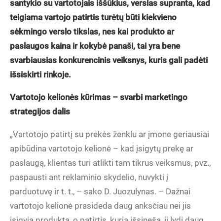
santykio su vartotojais iššūkius, verslas supranta, kad
teigiama vartojo patirtis turėtų būti kiekvieno
sėkmingo verslo tikslas, nes kai produkto ar
paslaugos kaina ir kokybė panaši, tai yra bene
svarbiausias konkurencinis veiksnys, kuris gali padėti
išsiskirti rinkoje.
Vartotojo kelionės kūrimas – svarbi marketingo
strategijos dalis
„Vartotojo patirtį su prekės ženklu ar įmone geriausiai
apibūdina vartotojo kelionė – kad įsigytų prekę ar
paslaugą, klientas turi atlikti tam tikrus veiksmus, pvz.,
paspausti ant reklaminio skydelio, nuvykti į
parduotuvę ir t. t., – sako D. Juozulynas. – Dažnai
vartotojo kelionė prasideda daug anksčiau nei jis
įsigyja produktą, o patirtis, kurią išsineša, jį lydi daug