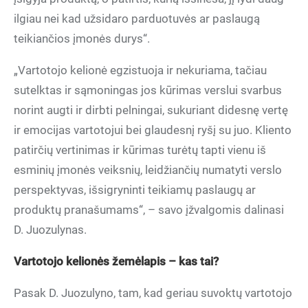
ilgiau nei kad užsidaro parduotuvės ar paslaugą
teikiančios įmonės durys“.
„Vartotojo kelionė egzistuoja ir nekuriama, tačiau
sutelktas ir sąmoningas jos kūrimas verslui svarbus
norint augti ir dirbti pelningai, sukuriant didesnę vertę
ir emocijas vartotojui bei glaudesnį ryšį su juo. Kliento
patirčių vertinimas ir kūrimas turėtų tapti vienu iš
esminių įmonės veiksnių, leidžiančių numatyti verslo
perspektyvas, išsigryninti teikiamų paslaugų ar
produktų pranašumams“, – savo įžvalgomis dalinasi
D. Juozulynas.
Vartotojo kelionės žemėlapis – kas tai?
Pasak D. Juozulyno, tam, kad geriau suvoktų vartotojo