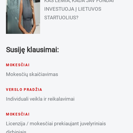
KAS LEMIA, KADA JAV FONDAI
INVESTUOJA Į LIETUVOS
STARTUOLIUS?
Susiję klausimai:
MOKESČIAI
Mokesčių skaičiavimas
VERSLO PRADŽIA
Individuali veikla ir reikalavimai
MOKESČIAI
Licenzija / mokesčiai prekiaujant juvelyriniais
dirbiniais