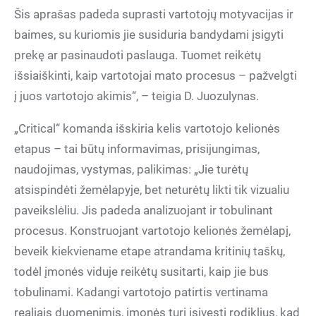
Šis aprašas padeda suprasti vartotojų motyvacijas ir
baimes, su kuriomis jie susiduria bandydami įsigyti
prekę ar pasinaudoti paslauga. Tuomet reikėtų
išsiaiškinti, kaip vartotojai mato procesus – pažvelgti
į juos vartotojo akimis“, – teigia D. Juozulynas.
„Critical“ komanda išskiria kelis vartotojo kelionės
etapus – tai būtų informavimas, prisijungimas,
naudojimas, vystymas, palikimas: „Jie turėtų
atsispindėti žemėlapyje, bet neturėtų likti tik vizualiu
paveikslėliu. Jis padeda analizuojant ir tobulinant
procesus. Konstruojant vartotojo kelionės žemėlapį,
beveik kiekviename etape atrandama kritinių taškų,
todėl įmonės viduje reikėtų susitarti, kaip jie bus
tobulinami. Kadangi vartotojo patirtis vertinama
realiais duomenimis, įmonės turi įsivesti rodiklius, kad