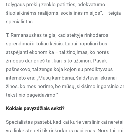
tolygaus prekių ženklo patirties, adekvatumo
šiuolaikinėms realijoms, socialinės misijos“, – teigia
specialistas.
T. Ramanauskas teigia, kad ateityje rinkodaros
sprendimai ir toliau keisis. Labai populiari bus
atspėjanti ekonomika – tai žinojimas, ko norės
žmogus dar prieš tai, kai jis to užsinori. Pasak
pašnekovo, tai žengs koja kojon su prediktyvaus
interneto era: „Mūsų kambariai, šaldytuvai, ekranai
žinos, ko mes norime, be mūsų įsikišimo ir garsinio ar
tekstinio pageidavimo.“
Kokiais pavyzdžiais sekti?
Specialistas pastebi, kad kai kurie verslininkai neretai
yra linkę stebėti tik rinkodaros naujienas. Nors tai irgi