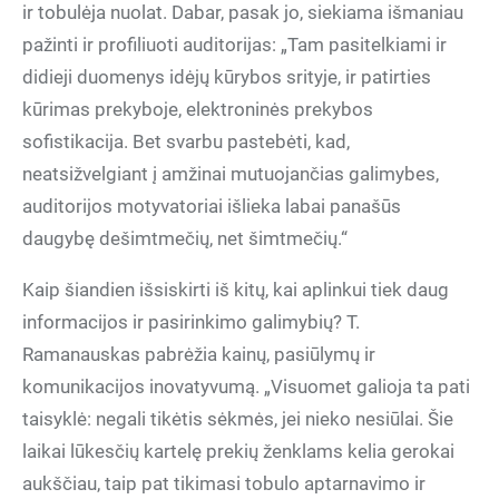
ir tobulėja nuolat. Dabar, pasak jo, siekiama išmaniau
pažinti ir profiliuoti auditorijas: „Tam pasitelkiami ir
didieji duomenys idėjų kūrybos srityje, ir patirties
kūrimas prekyboje, elektroninės prekybos
sofistikacija. Bet svarbu pastebėti, kad,
neatsižvelgiant į amžinai mutuojančias galimybes,
auditorijos motyvatoriai išlieka labai panašūs
daugybę dešimtmečių, net šimtmečių.“
Kaip šiandien išsiskirti iš kitų, kai aplinkui tiek daug
informacijos ir pasirinkimo galimybių? T.
Ramanauskas pabrėžia kainų, pasiūlymų ir
komunikacijos inovatyvumą. „Visuomet galioja ta pati
taisyklė: negali tikėtis sėkmės, jei nieko nesiūlai. Šie
laikai lūkesčių kartelę prekių ženklams kelia gerokai
aukščiau, taip pat tikimasi tobulo aptarnavimo ir