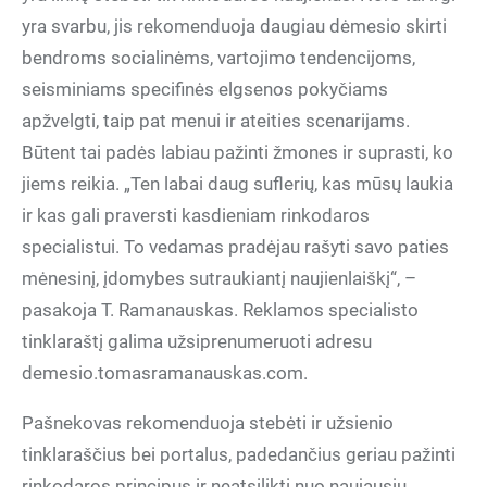
yra svarbu, jis rekomenduoja daugiau dėmesio skirti
bendroms socialinėms, vartojimo tendencijoms,
seisminiams specifinės elgsenos pokyčiams
apžvelgti, taip pat menui ir ateities scenarijams.
Būtent tai padės labiau pažinti žmones ir suprasti, ko
jiems reikia. „Ten labai daug suflerių, kas mūsų laukia
ir kas gali praversti kasdieniam rinkodaros
specialistui. To vedamas pradėjau rašyti savo paties
mėnesinį, įdomybes sutraukiantį naujienlaiškį“, –
pasakoja T. Ramanauskas. Reklamos specialisto
tinklaraštį galima užsiprenumeruoti adresu
demesio.tomasramanauskas.com.
Pašnekovas rekomenduoja stebėti ir užsienio
tinklaraščius bei portalus, padedančius geriau pažinti
rinkodaros principus ir neatsilikti nuo naujausių