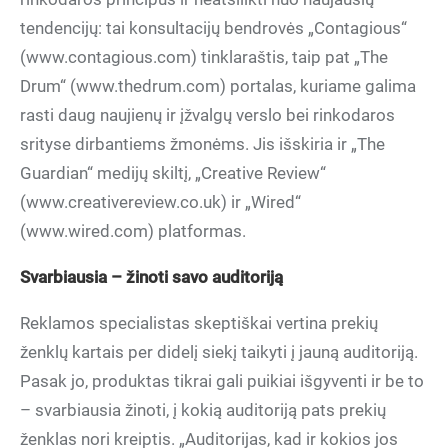
tendencijų: tai konsultacijų bendrovės „Contagious“
(www.contagious.com) tinklaraštis, taip pat „The
Drum“ (www.thedrum.com) portalas, kuriame galima
rasti daug naujienų ir įžvalgų verslo bei rinkodaros
srityse dirbantiems žmonėms. Jis išskiria ir „The
Guardian“ medijų skiltį, „Creative Review“
(www.creativereview.co.uk) ir „Wired“
(www.wired.com) platformas.
Svarbiausia – žinoti savo auditoriją
Reklamos specialistas skeptiškai vertina prekių
ženklų kartais per didelį siekį taikyti į jauną auditoriją.
Pasak jo, produktas tikrai gali puikiai išgyventi ir be to
– svarbiausia žinoti, į kokią auditoriją pats prekių
ženklas nori kreiptis. „Auditorijas, kad ir kokios jos