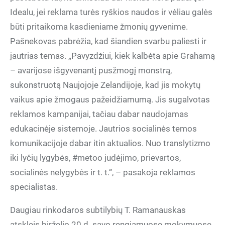
Idealu, jei reklama turės ryškios naudos ir vėliau galės
būti pritaikoma kasdieniame žmonių gyvenime.
Pašnekovas pabrėžia, kad šiandien svarbu paliesti ir
jautrias temas. „Pavyzdžiui, kiek kalbėta apie Grahamą
– avarijose išgyvenantį pusžmogį monstrą,
sukonstruotą Naujojoje Zelandijoje, kad jis mokytų
vaikus apie žmogaus pažeidžiamumą. Jis sugalvotas
reklamos kampanijai, tačiau dabar naudojamas
edukacinėje sistemoje. Jautrios socialinės temos
komunikacijoje dabar itin aktualios. Nuo translytizmo
iki lyčių lygybės, #metoo judėjimo, prievartos,
socialinės nelygybės ir t. t.“, – pasakoja reklamos
specialistas.
Daugiau rinkodaros subtilybių T. Ramanauskas
atskleis birželio 20 d. savo rengiamuose mokymuose