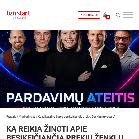
PRISIJUNGTI
0
Pradžia
/
Marketingas
/
Ką reikia žinoti apie besikeičiančią prekių ženklų rinkodarą?
KĄ REIKIA ŽINOTI APIE
BESIKEIČIANČIĄ PREKIŲ ŽENKLŲ