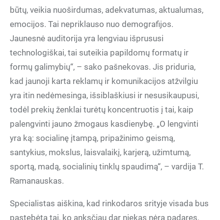
būtų, veikia nuoširdumas, adekvatumas, aktualumas,
emocijos. Tai nepriklauso nuo demografijos.
Jaunesnė auditorija yra lengviau išprususi
technologiškai, tai suteikia papildomų formatų ir
formų galimybių“, – sako pašnekovas. Jis priduria,
kad jaunoji karta reklamų ir komunikacijos atžvilgiu
yra itin nedėmesinga, išsiblaškiusi ir nesusikaupusi,
todėl prekių ženklai turėtų koncentruotis į tai, kaip
palengvinti jauno žmogaus kasdienybę. „O lengvinti
yra ką: socialinę įtampą, pripažinimo geismą,
santykius, mokslus, laisvalaikį, karjerą, užimtumą,
sportą, madą, socialinių tinklų spaudimą“, – vardija T.
Ramanauskas.
Specialistas aiškina, kad rinkodaros srityje visada bus
pastebėta tai, ko anksčiau dar niekas nėra padaręs.