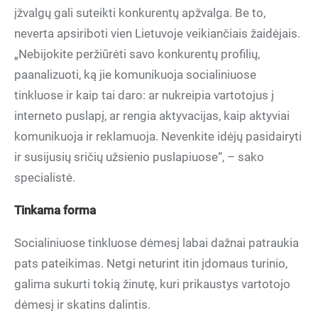
įžvalgų gali suteikti konkurentų apžvalga. Be to,
neverta apsiriboti vien Lietuvoje veikiančiais žaidėjais.
„Nebijokite peržiūrėti savo konkurentų profilių,
paanalizuoti, ką jie komunikuoja socialiniuose
tinkluose ir kaip tai daro: ar nukreipia vartotojus į
interneto puslapį, ar rengia aktyvacijas, kaip aktyviai
komunikuoja ir reklamuoja. Nevenkite idėjų pasidairyti
ir susijusių sričių užsienio puslapiuose“, – sako
specialistė.
Tinkama forma
Socialiniuose tinkluose dėmesį labai dažnai patraukia
pats pateikimas. Netgi neturint itin įdomaus turinio,
galima sukurti tokią žinutę, kuri prikaustys vartotojo
dėmesį ir skatins dalintis.