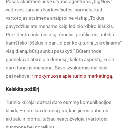
Pasak skaitmeninės kūrybos agentūros „bigNow“
vadovės Jarūnės Narkevičiūtės, normalu, kad
vartotojas atsimena anaiptol ne viską: „Tokius
pavyzdžius atsimename kaip ledinio kibiro iššūkis,
Prezidento rinkimai ir jų rėmeliai profiliams, butelio
kamštelio iššūkis ir pan., o per kokį turinį „skroliname“
visą dieną, būtų sunku pasakyti.“ Būtent todėl
pašnekovė atkreipia dėmesį į keletą aspektų, kurie
daro turinį įsimenamą. Savo įžvalgomis dalinsis
pašnekovė ir
mokymuose apie turinio marketingą
.
Keiskite požiūrį
Turinio kūrėjai dažnai daro esminę komunikacijos
klaidą – sutelkia dėmesį į tai, kas jiems patiems
aktualu ir įdomu, tačiau neatsižvelgia į vartotojo
nuomonę bei poreikius.