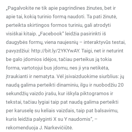
„Pagalvokite ne tik apie pagrindines žinutes, bet ir
apie tai, kokią turinio formą naudoti. Ta pati žinutė,
perteikta skirtingos formos turiniu, gali atrodyti
visiškai kitaip. „Facebook“ leidžia pasirinkti iš
daugybės formų, viena naujesnių – interaktyvūs testai,
pavyzdžiui: http://bit.ly/2YKYwAY. Taigi, net ir neturint
be galo įdomios idėjos, tačiau perteikus ją tokia
forma, vartotojui bus įdomu, nes ji yra netikėta,
įtraukianti ir nematyta. Vėl įsivaizduokime siurblius: jų
naudą galima perteikti dinaminiu, ilgu ir nuobodžiu 20
sekundžių vaizdo įrašu, kur iškyla piktogramos ir
tekstai, tačiau lygiai taip pat naudą galima perteikti
per karuselę su keliais vaizdais, taip pat balsavimu,
kuris leidžia palyginti X su Y naudomis“, –
rekomenduoja J. Narkevičiūtė.