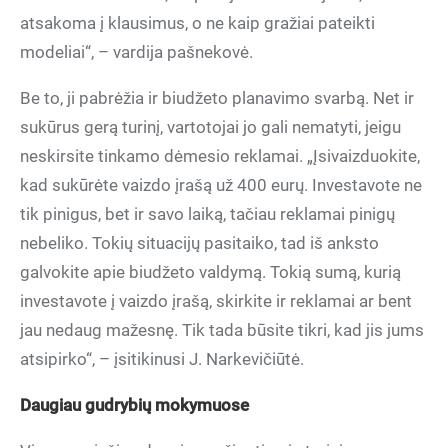
atsakoma į klausimus, o ne kaip gražiai pateikti
modeliai“, – vardija pašnekovė.
Be to, ji pabrėžia ir biudžeto planavimo svarbą. Net ir
sukūrus gerą turinį, vartotojai jo gali nematyti, jeigu
neskirsite tinkamo dėmesio reklamai. „Įsivaizduokite,
kad sukūrėte vaizdo įrašą už 400 eurų. Investavote ne
tik pinigus, bet ir savo laiką, tačiau reklamai pinigų
nebeliko. Tokių situacijų pasitaiko, tad iš anksto
galvokite apie biudžeto valdymą. Tokią sumą, kurią
investavote į vaizdo įrašą, skirkite ir reklamai ar bent
jau nedaug mažesnę. Tik tada būsite tikri, kad jis jums
atsipirko“, – įsitikinusi J. Narkevičiūtė.
Daugiau gudrybių mokymuose