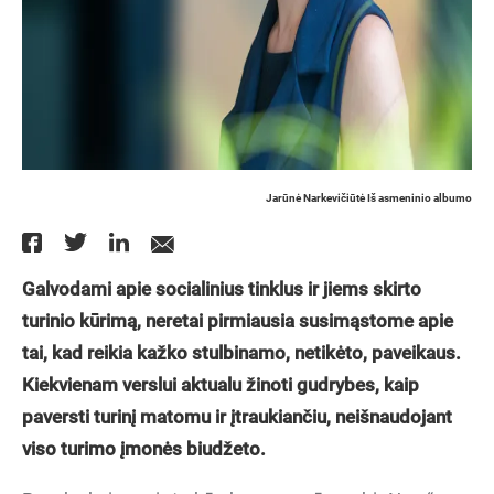
Jarūnė Narkevičiūtė Iš asmeninio albumo
Galvodami apie socialinius tinklus ir jiems skirto
turinio kūrimą, neretai pirmiausia susimąstome apie
tai, kad reikia kažko stulbinamo, netikėto, paveikaus.
Kiekvienam verslui aktualu žinoti gudrybes, kaip
paversti turinį matomu ir įtraukiančiu, neišnaudojant
viso turimo įmonės biudžeto.