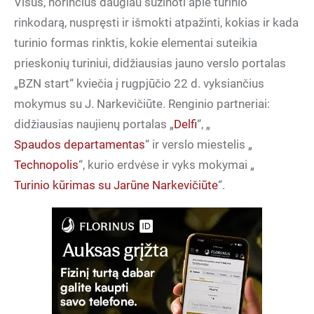
Visus, norinčius daugiau sužinoti apie turinio
rinkodarą, nuspręsti ir išmokti atpažinti, kokias ir kada
turinio formas rinktis, kokie elementai suteikia
prieskonių turiniui, didžiausias jauno verslo portalas
„BZN start“ kviečia į rugpjūčio 22 d. vyksiančius
mokymus su J. Narkevičiūte. Renginio partneriai:
didžiausias naujienų portalas „
Delfi
“, „
Spaudos departamentas
“ ir verslo miestelis „
Technopolis
“, kurio erdvėse ir vyks mokymai „
Turinio kūrimas su Jarūne Narkevičiūte
“.