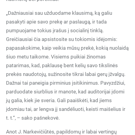
„Dažniausiai sau užduodame klausimą, ką galiu
pasakyti apie savo prekę ar paslaugą, ir tada
pumpuojame tokius įrašus į socialinį tinklą.
Greičiausiai čia apsistosite su tokiomis idėjomis:
papasakokime, kaip veikia mūsų prekė, kokią nuolaidą
šiuo metu taikome. Visiems puikiai žinomas
patarimas, kad, paklausę bent kelių savo tikslinės
prekės naudotojų, sužinosite tikrai labai gerų įžvalgų.
Dažnai tai paneigia pirminius įsitikinimus. Pavyzdžiui,
parduodate siurblius ir manote, kad auditorijai įdomi
jų galia, kiek jie sveria. Gali paaiškėti, kad jiems
įdomiau tai, ar lengva jį sandėliuoti, keisti maišelius ir
t. t.“, – sako pašnekovė.
Anot J. Narkevičiūtės, papildomų ir labai vertingų