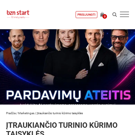
PRISIJUNGTI
0
Pradžia
/
Marketingas
/
Įtraukiančio turinio kūrimo taisyklės
ĮTRAUKIANČIO TURINIO KŪRIMO
TAISYKLĖS