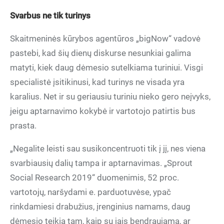
Svarbus ne tik turinys
Skaitmeninės kūrybos agentūros „bigNow“ vadovė
pastebi, kad šių dienų diskurse nesunkiai galima
matyti, kiek daug dėmesio sutelkiama turiniui. Visgi
specialistė įsitikinusi, kad turinys ne visada yra
karalius. Net ir su geriausiu turiniu nieko gero neįvyks,
jeigu aptarnavimo kokybė ir vartotojo patirtis bus
prasta.
„Negalite leisti sau susikoncentruoti tik į jį, nes viena
svarbiausių dalių tampa ir aptarnavimas. „Sprout
Social Research 2019“ duomenimis, 52 proc.
vartotojų, naršydami e. parduotuvėse, ypač
rinkdamiesi drabužius, įrenginius namams, daug
dėmesio teikia tam, kaip su jais bendraujama, ar