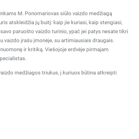
lininkams M. Ponomariovas siūlo vaizdo medžiagą
is atskleidžia jų buitį: kaip jie kuriasi, kaip stengiasi,
 savo paruošto vaizdo turinio, ypač jei patys nesate tikri
tu vaizdo įrašu įmonėje, su artimiausiais draugais.
ų nuomonę ir kritiką. Viešojoje erdvėje pirmajam
pecialistas.
izdo medžiagos triukus, į kuriuos būtina atkreipti