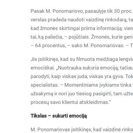
Pasak M. Ponomariovo, pasaulyje tik 30 proc. v
verslas pradeda naudoti vaizdinę rinkodarą, tači
kad žmonės skirtingai priima informaciją: vieni 
tai, ką paliečia, – pojūčiais. Žmonės, kurie ger
– 64 procentus, – sako M. Ponomariovas. – T
Jis įsitikinęs, kad su filmuota medžiaga lengvia
emociškai. „Nuotrauka sukuria emociją, tačiau
parodyti, kaip viskas juda, viskas yra gyva. To
specialistas. – Momentiniams įvykiams tinka fo
užsakymą ir nori juo tiesiog pasigirti, tam užt
procesų savo klientui atskleidimas.“
Tikslas – sukurti emociją
M. Ponomariovas įsitikinęs, kad vaizdinė rink