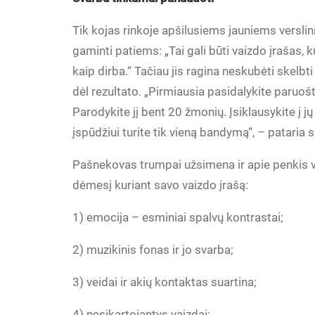
Tik kojas rinkoje apšilusiems jauniems vers
gaminti patiems: „Tai gali būti vaizdo įrašas, kur
kaip dirba.“ Tačiau jis ragina neskubėti skelbti
dėl rezultato. „Pirmiausia pasidalykite paruoš
Parodykite jį bent 20 žmonių. Įsiklausykite į j
įspūdžiui turite tik vieną bandymą“, – pataria s
Pašnekovas trumpai užsimena ir apie penkis va
dėmesį kuriant savo vaizdo įrašą:
1) emocija – esminiai spalvų kontrastai;
2) muzikinis fonas ir jo svarba;
3) veidai ir akių kontaktas suartina;
4) nesikartojantys vaizdai;