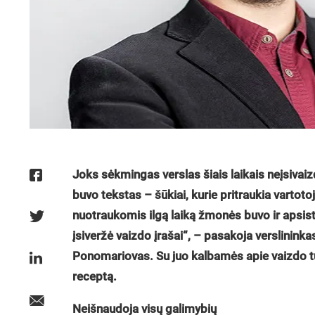
Joks sėkmingas verslas šiais laikais neįsivai
buvo tekstas – šūkiai, kurie pritraukia vartotoj
nuotraukomis ilgą laiką žmonės buvo ir apsist
įsiveržė vaizdo įrašai“, – pasakoja verslininkas
Ponomariovas. Su juo kalbamės apie vaizdo tur
receptą.
Neišnaudoja visų galimybių