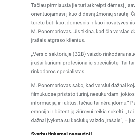
Tačiau pirmiausia jie turi atkreipti dėmesį į sa
orientuojamasi į kuo didesnį žmonių srautą. Čia
turėtų būti kuo įdomesnis ir kuo inovatyvesnis
M. Ponomariovas. Jis tikina, kad čia verslas d
įrašais atgraso klientus.
„Verslo sektoriuje (B2B) vaizdo rinkodara nau
įrašai kuriami profesionalių specialistų. Tai ta
rinkodaros specialistas.
M. Ponomariovas sako, kad verslui dažnai koją 
filmukuose pristato turinį, nesukurdami jokios
informaciją ir faktus, tačiau tai nėra įdomu.“ 
emocija ir būtent ją žiūrovui reikia sukelti. „Ta
dažnai įvyksta su kačiukų vaizdo įrašais“, – juo
Svarbu tinkamai panaudoti