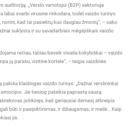
vo auditoriją. „Verslo vartotojui (B2P) sektoriuje
 labai svarbi virusinė rinkodara, todėl vaizdo turinys
, norint, kad tai pasiektų kuo daugiau žmonių“, – sako
ažnai suklysta ir su savadarbiais mėgėjiškais vaizdo
dojama rečiau, tačiau beveik visada kokybiškai – vaizdo
mpa jų parašu, vizitine kortele“, – teigia vaizdinės
pakiša klaidingas vaizdo turinys: „Dažnai verslininkai
 emocijos. Jie tiesiog pateikia paprastą sausą
Pašnekovas įsitikinęs, kad geriausiai dėmesį atkreipia
i gali būti ir pasipiktinimas, ir džiaugsmas, ir meilė… Kaip
kiasi jis.