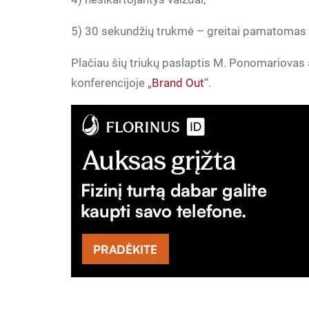
5) 30 sekundžių trukmė – greitai pamatomas i
Plačiau šių triukų paslaptis M. Ponomariovas a
konferencijoje „
Brand Out
“.