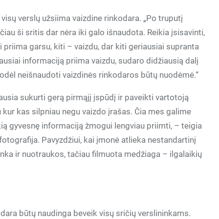
isų verslų užsiima vaizdine rinkodara. „Po truputį
au ši sritis dar nėra iki galo išnaudota. Reikia įsisavinti,
priima garsu, kiti – vaizdu, dar kiti geriausiai supranta
iausiai informaciją priima vaizdu, sudaro didžiausią dalį
odėl neišnaudoti vaizdinės rinkodaros būtų nuodėmė.“
usia sukurti gerą pirmąjį įspūdį ir paveikti vartotoją
 kur kas silpniau negu vaizdo įrašas. Čia mes galime
kią gyvesnę informaciją žmogui lengviau priimti, – teigia
tografija. Pavyzdžiui, kai įmonė atlieka nestandartinį
enka ir nuotraukos, tačiau filmuota medžiaga – ilgalaikių
odara būtų naudinga beveik visų sričių verslininkams.