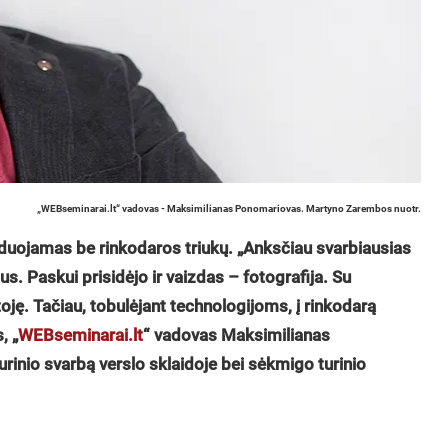
„WEBseminarai.lt“ vadovas - Maksimilianas Ponomariovas. Martyno Zarembos nuotr.
zduojamas be rinkodaros triukų. „Anksčiau svarbiausias
us. Paskui prisidėjo ir vaizdas – fotografija. Su
oję. Tačiau, tobulėjant technologijoms, į rinkodarą
, „
WEBseminarai.lt
“ vadovas Maksimilianas
inio svarbą verslo sklaidoje bei sėkmigo turinio