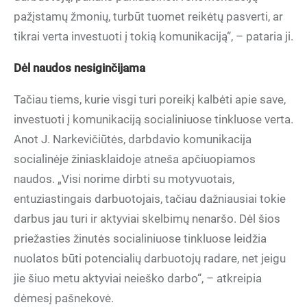
pažįstamų žmonių, turbūt tuomet reikėtų pasverti, ar
tikrai verta investuoti į tokią komunikaciją“, – pataria ji.
Dėl naudos nesiginčijama
Tačiau tiems, kurie visgi turi poreikį kalbėti apie save,
investuoti į komunikaciją socialiniuose tinkluose verta.
Anot J. Narkevičiūtės, darbdavio komunikacija
socialinėje žiniasklaidoje atneša apčiuopiamos
naudos. „Visi norime dirbti su motyvuotais,
entuziastingais darbuotojais, tačiau dažniausiai tokie
darbus jau turi ir aktyviai skelbimų nenaršo. Dėl šios
priežasties žinutės socialiniuose tinkluose leidžia
nuolatos būti potencialių darbuotojų radare, net jeigu
jie šiuo metu aktyviai neieško darbo“, – atkreipia
dėmesį pašnekovė.