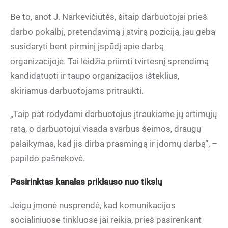
Be to, anot J. Narkevičiūtės, šitaip darbuotojai prieš
darbo pokalbį, pretendavimą į atvirą poziciją, jau geba
susidaryti bent pirminį įspūdį apie darbą
organizacijoje. Tai leidžia priimti tvirtesnį sprendimą
kandidatuoti ir taupo organizacijos išteklius,
skiriamus darbuotojams pritraukti.
„Taip pat rodydami darbuotojus įtraukiame jų artimųjų
ratą, o darbuotojui visada svarbus šeimos, draugų
palaikymas, kad jis dirba prasmingą ir įdomų darbą“, –
papildo pašnekovė.
Pasirinktas kanalas priklauso nuo tikslų
Jeigu įmonė nusprendė, kad komunikacijos
socialiniuose tinkluose jai reikia, prieš pasirenkant