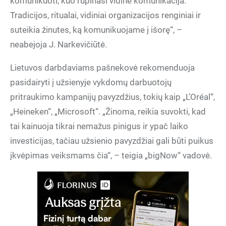
komunikuoti, kuo rūpinasi vidinė komunikacija.
Tradicijos, ritualai, vidiniai organizacijos renginiai ir
suteikia žinutes, ką komunikuojame į išorę“, –
neabejoja J. Narkevičiūtė.
Lietuvos darbdaviams pašnekovė rekomenduoja
pasidairyti į užsienyje vykdomų darbuotojų
pritraukimo kampanijų pavyzdžius, tokių kaip „L’Oréal“,
„Heineken“, „Microsoft“. „Žinoma, reikia suvokti, kad
tai kainuoja tikrai nemažus pinigus ir ypač laiko
investicijas, tačiau užsienio pavyzdžiai gali būti puikus
įkvėpimas veiksmams čia“, – teigia „bigNow“ vadovė.