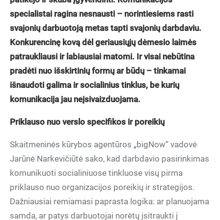
specialistai ragina nesnausti – norintiesiems rasti
svajonių darbuotoją metas tapti svajonių darbdaviu.
Konkurencinę kovą dėl geriausiųjų dėmesio laimės
patraukliausi ir labiausiai matomi. Ir visai nebūtina
pradėti nuo išskirtinių formų ar būdų – tinkamai
išnaudoti galima ir socialinius tinklus, be kurių
komunikacija jau neįsivaizduojama.
Priklauso nuo verslo specifikos ir poreikių
Skaitmeninės kūrybos agentūros „bigNow“ vadovė
Jarūnė Narkevičiūtė sako, kad darbdavio pasirinkimas
komunikuoti socialiniuose tinkluose visų pirma
priklauso nuo organizacijos poreikių ir strategijos.
Dažniausiai remiamasi paprasta logika: ar planuojama
samda, ar patys darbuotojai norėtų įsitraukti į