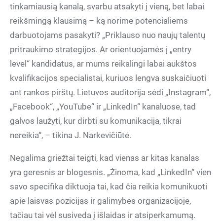
tinkamiausią kanalą, svarbu atsakyti į vieną, bet labai
reikšmingą klausimą – ką norime potencialiems
darbuotojams pasakyti? „Priklauso nuo naujų talentų
pritraukimo strategijos. Ar orientuojamės į „entry
level“ kandidatus, ar mums reikalingi labai aukštos
kvalifikacijos specialistai, kuriuos lengva suskaičiuoti
ant rankos pirštų. Lietuvos auditorija sėdi „Instagram“,
„Facebook“, „YouTube“ ir „LinkedIn“ kanaluose, tad
galvos laužyti, kur dirbti su komunikacija, tikrai
nereikia“, – tikina J. Narkevičiūtė.
Negalima griežtai teigti, kad vienas ar kitas kanalas
yra geresnis ar blogesnis. „Žinoma, kad „LinkedIn“ vien
savo specifika diktuoja tai, kad čia reikia komunikuoti
apie laisvas pozicijas ir galimybes organizacijoje,
tačiau tai vėl susiveda į išlaidas ir atsiperkamumą.