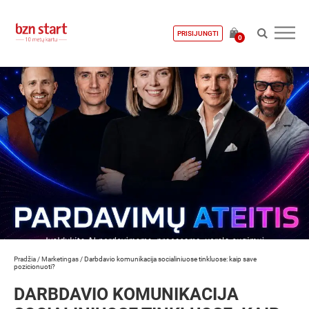
PRISIJUNGTI
0
Pradžia
/
Marketingas
/
Darbdavio komunikacija socialiniuose tinkluose: kaip save
pozicionuoti?
DARBDAVIO KOMUNIKACIJA