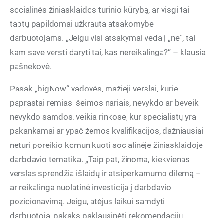
socialinės žiniasklaidos turinio kūrybą, ar visgi tai
taptų papildomai užkrauta atsakomybe
darbuotojams. „Jeigu visi atsakymai veda į „ne“, tai
kam save versti daryti tai, kas nereikalinga?“ – klausia
pašnekovė.
Pasak „bigNow“ vadovės, mažieji verslai, kurie
paprastai remiasi šeimos nariais, nevykdo ar beveik
nevykdo samdos, veikia rinkose, kur specialistų yra
pakankamai ar ypač žemos kvalifikacijos, dažniausiai
neturi poreikio komunikuoti socialinėje žiniasklaidoje
darbdavio tematika. „Taip pat, žinoma, kiekvienas
verslas sprendžia išlaidų ir atsiperkamumo dilemą –
ar reikalinga nuolatinė investicija į darbdavio
pozicionavimą. Jeigu, atėjus laikui samdyti
darbuotoją, pakaks paklausinėti rekomendacijų