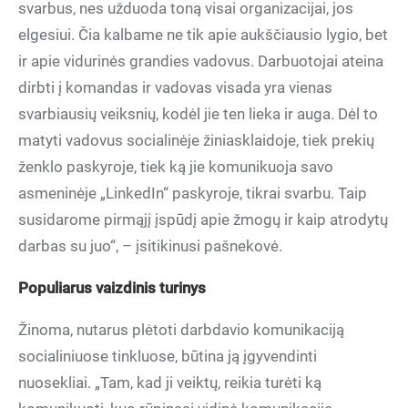
svarbus, nes užduoda toną visai organizacijai, jos
elgesiui. Čia kalbame ne tik apie aukščiausio lygio, bet
ir apie vidurinės grandies vadovus. Darbuotojai ateina
dirbti į komandas ir vadovas visada yra vienas
svarbiausių veiksnių, kodėl jie ten lieka ir auga. Dėl to
matyti vadovus socialinėje žiniasklaidoje, tiek prekių
ženklo paskyroje, tiek ką jie komunikuoja savo
asmeninėje „LinkedIn“ paskyroje, tikrai svarbu. Taip
susidarome pirmąjį įspūdį apie žmogų ir kaip atrodytų
darbas su juo“, – įsitikinusi pašnekovė.
Populiarus vaizdinis turinys
Žinoma, nutarus plėtoti darbdavio komunikaciją
socialiniuose tinkluose, būtina ją įgyvendinti
nuosekliai. „Tam, kad ji veiktų, reikia turėti ką