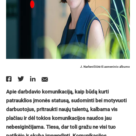
J. Narkevičiūtė Iš asmeninio albumo
Apie darbdavio komunikaciją, kaip būdą kurti
patrauklios įmonės statusą, sudominti bei motyvuoti
darbuotojus, pritraukti naujų talentų, kalbama vis
plačiau ir dėl tokios komunikacijos naudos jau
nebesiginčijama. Tiesa, dar toli gražu ne visi tuo
patikėjo ir skuba įgyvendinti. Komunikacijos