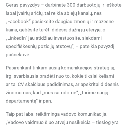
Geras pavyzdys – darbinate 300 darbuotojų ir ieškote
labai įvairių sričių, tai reikia abiejų kanalų, nes
„Facebook“ pasieksite daugiau žmonių ir mažesne
kaina, gebėsite turėti didesnį dažnį jų eteryje, o
„LinkedIn“ jau atidžiau investuosite, siekdami
specifiškesnių pozicijų atstovų“, – pateikia pavyzdį
pašnekovė.
Pasirenkant tinkamiausią komunikacijos strategiją,
irgi svarbiausia pradėti nuo to, kokie tikslai keliami –
ar tai CV skaičiaus padidinimas, ar apskritai didesnis
žinomumas, kad „mes samdome“, „turime naują
departamentą“ ir pan.
Taip pat labai reikšminga vadovo komunikacija.
„Vadovo vaidmuo šiuo atveju nesikeičia – tiesiog yra