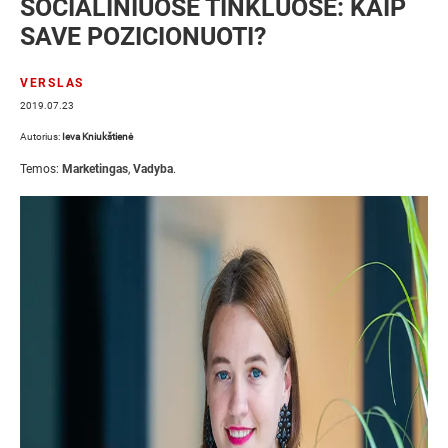
SOCIALINIUOSE TINKLUOSE: KAIP
SAVE POZICIONUOTI?
VERSLAS
2019.07.23
Autorius:
Ieva Kniukštienė
Temos:
Marketingas
,
Vadyba
.