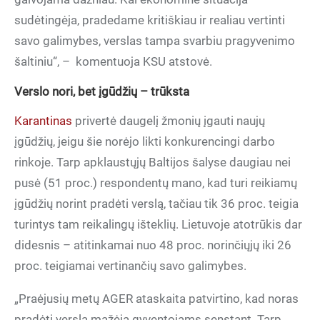
sudėtingėja, pradedame kritiškiau ir realiau vertinti
savo galimybes, verslas tampa svarbiu pragyvenimo
šaltiniu“, –
komentuoja KSU atstovė.
Verslo nori, bet įgūdžių – trūksta
Karantinas
privertė daugelį žmonių įgauti naujų
įgūdžių, jeigu šie norėjo likti konkurencingi darbo
rinkoje. Tarp apklaustųjų Baltijos šalyse daugiau nei
pusė (51 proc.) respondentų mano, kad turi reikiamų
įgūdžių norint pradėti verslą, tačiau tik 36 proc. teigia
turintys tam reikalingų išteklių. Lietuvoje atotrūkis dar
didesnis – atitinkamai nuo 48 proc. norinčiųjų iki 26
proc. teigiamai vertinančių savo galimybes.
„Praėjusių metų AGER ataskaita patvirtino, kad noras
pradėti verslą mažėja gyventojams senstant. Tarp