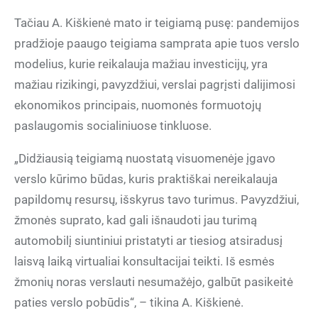
Tačiau A. Kiškienė mato ir teigiamą pusę: pandemijos
pradžioje paaugo teigiama samprata apie tuos verslo
modelius, kurie reikalauja mažiau investicijų, yra
mažiau rizikingi, pavyzdžiui, verslai pagrįsti dalijimosi
ekonomikos principais, nuomonės formuotojų
paslaugomis socialiniuose tinkluose.
„Didžiausią teigiamą nuostatą visuomenėje įgavo
verslo kūrimo būdas, kuris praktiškai nereikalauja
papildomų resursų, išskyrus tavo turimus. Pavyzdžiui,
žmonės suprato, kad gali išnaudoti jau turimą
automobilį siuntiniui pristatyti ar tiesiog atsiradusį
laisvą laiką virtualiai konsultacijai teikti. Iš esmės
žmonių noras verslauti nesumažėjo, galbūt pasikeitė
paties verslo pobūdis“, – tikina A. Kiškienė.