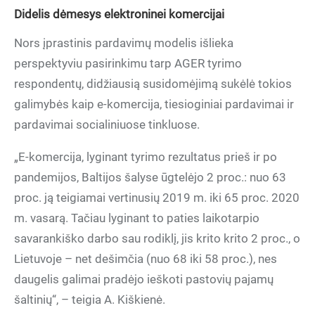
Didelis dėmesys elektroninei komercijai
Nors įprastinis pardavimų modelis išlieka
perspektyviu pasirinkimu tarp AGER tyrimo
respondentų, didžiausią susidomėjimą sukėlė tokios
galimybės kaip e-komercija, tiesioginiai pardavimai ir
pardavimai socialiniuose tinkluose.
„E-komercija, lyginant tyrimo rezultatus prieš ir po
pandemijos, Baltijos šalyse ūgtelėjo 2 proc.: nuo 63
proc. ją teigiamai vertinusių 2019 m. iki 65 proc. 2020
m. vasarą. Tačiau lyginant to paties laikotarpio
savarankiško darbo sau rodiklį, jis krito krito 2 proc., o
Lietuvoje – net dešimčia (nuo 68 iki 58 proc.), nes
daugelis galimai pradėjo ieškoti pastovių pajamų
šaltinių“, – teigia A. Kiškienė.