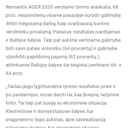
Remiantis AGER 2020 verslumo tyrimo ataskaita, 68
proc. respondentų visame pasaulyje nurodo galimybę
dirbti mėgstamą darbą, kaip svarbiausią buvimo
verslininku privalumą. Panašus rezultatas įvardijamas
ir Baltijos šalyse. Taip pat aukštai vertinama galimybė
būti savo paties viršininku (64 procentų) ir galimybė
užsidirbti papildomų pajamų (62 procentų ),
atitinkamai Baltijos šalyse šie teiginiai įvertinami 66 ir
64 proc.
„Tačiau jeigu lygintumėme tyrimo rezultatus prieš ir
po pandemijos, noras daryti tai, kas įkvepia, nežymiai
krito. Tai taip pat susiję su ekonomine situacija.
Klestinčiose ir išsivysčiusiose šalyse, kur
pragyvenimo lygis aukštas, apie savirealizaciją
galvojama dažniau. Kai ekonominė situacija