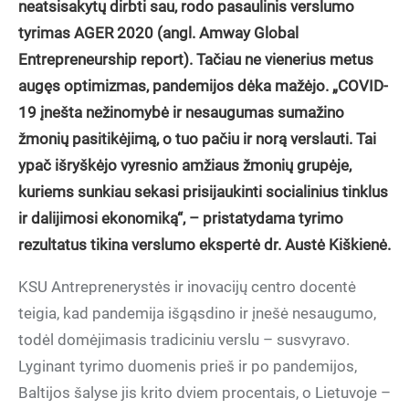
neatsisakytų dirbti sau, rodo pasaulinis verslumo
tyrimas AGER 2020 (angl. Amway Global
Entrepreneurship report). Tačiau ne vienerius metus
augęs optimizmas, pandemijos dėka mažėjo. „COVID-
19 įnešta nežinomybė ir nesaugumas sumažino
žmonių pasitikėjimą, o tuo pačiu ir norą verslauti. Tai
ypač išryškėjo vyresnio amžiaus žmonių grupėje,
kuriems sunkiau sekasi prisijaukinti socialinius tinklus
ir dalijimosi ekonomiką“, – pristatydama tyrimo
rezultatus tikina verslumo ekspertė dr. Austė Kiškienė.
KSU Antreprenerystės ir inovacijų centro docentė
teigia, kad pandemija išgąsdino ir įnešė nesaugumo,
todėl domėjimasis tradiciniu verslu – susvyravo.
Lyginant tyrimo duomenis prieš ir po pandemijos,
Baltijos šalyse jis krito dviem procentais, o Lietuvoje –