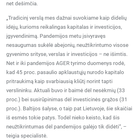
net dešimčia.
„Tradicinį verslą mes dažnai suvokiame kaip didelių
idėjų, kurioms reikalingas kapitalas ir investicijos,
įgyvendinimą. Pandemijos metu įsivyravęs
nesaugumas sukėlė abejonių, neužtikrintumo visose
gyvenimo srityse, verslas ir investicijos – ne išimtis.
Net ir iki pandemijos AGER tyrimo duomenys rodė,
kad 45 proc. pasaulio apklaustųjų nurodo kapitalo
pritraukimą kaip svarbiausią kliūtį norint tapti
verslininku. Aktuali buvo ir baimė dėl nesėkmių (33
proc.) bei susirūpinimas dėl investicinės grąžos (31
proc.). Baltijos šalyse, o taip pat Lietuvoje, šie skaičiai
iš esmės tokie patys. Todėl nieko keisto, kad šis
neužtikrintumas dėl pandemijos galėjo tik didėti“, –
teigia specialistė.