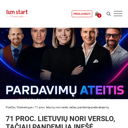
PRISIJUNGTI
0
Pradžia
/
Marketingas
/
71 proc. lietuvių nori verslo, tačiau pandemija įnešė abejonių
71 PROC. LIETUVIŲ NORI VERSLO,
TAČIAU PANDEMIJA ĮNEŠĖ