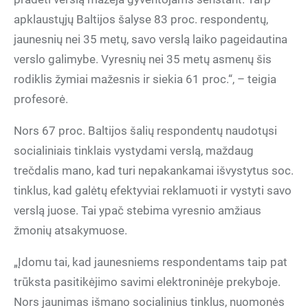
apklaustųjų Baltijos šalyse 83 proc. respondentų,
jaunesnių nei 35 metų, savo verslą laiko pageidautina
verslo galimybe. Vyresnių nei 35 metų asmenų šis
rodiklis žymiai mažesnis ir siekia 61 proc.“, – teigia
profesorė.
Nors 67 proc. Baltijos šalių respondentų naudotųsi
socialiniais tinklais vystydami verslą, maždaug
trečdalis mano, kad turi nepakankamai išvystytus soc.
tinklus, kad galėtų efektyviai reklamuoti ir vystyti savo
verslą juose. Tai ypač stebima vyresnio amžiaus
žmonių atsakymuose.
„Įdomu tai, kad jaunesniems respondentams taip pat
trūksta pasitikėjimo savimi elektroninėje prekyboje.
Nors jaunimas išmano socialinius tinklus, nuomonės