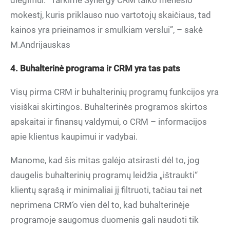
diegimui. “Tarkime Synergy CRM taiko mėnesio
mokestį, kuris priklauso nuo vartotojų skaičiaus, tad
kainos yra prieinamos ir smulkiam verslui”, – sakė
M.Andrijauskas
4. Buhalterinė programa ir CRM yra tas pats
Visų pirma CRM ir buhalterinių programų funkcijos yra
visiškai skirtingos. Buhalterinės programos skirtos
apskaitai ir finansų valdymui, o CRM – informacijos
apie klientus kaupimui ir vadybai.
Manome, kad šis mitas galėjo atsirasti dėl to, jog
daugelis buhalterinių programų leidžia „ištraukti“
klientų sąrašą ir minimaliai jį filtruoti, tačiau tai net
neprimena CRM‘o vien dėl to, kad buhalterinėje
programoje saugomus duomenis gali naudoti tik