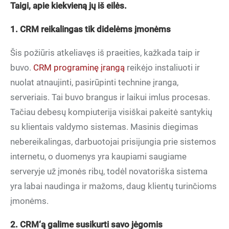
Taigi, apie kiekvieną jų iš eilės.
1. CRM reikalingas tik didelėms įmonėms
Šis požiūris atkeliavęs iš praeities, kažkada taip ir
buvo.
CRM programinę įrangą
reikėjo instaliuoti ir
nuolat atnaujinti, pasirūpinti technine įranga,
serveriais. Tai buvo brangus ir laikui imlus procesas.
Tačiau debesų kompiuterija visiškai pakeitė santykių
su klientais valdymo sistemas. Masinis diegimas
nebereikalingas, darbuotojai prisijungia prie sistemos
internetu, o duomenys yra kaupiami saugiame
serveryje už įmonės ribų, todėl novatoriška sistema
yra labai naudinga ir mažoms, daug klientų turinčioms
įmonėms.
2. CRM‘ą galime susikurti savo jėgomis