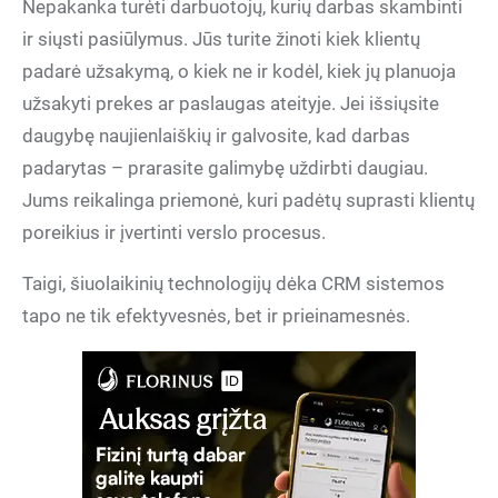
Nepakanka turėti darbuotojų, kurių darbas skambinti
ir siųsti pasiūlymus. Jūs turite žinoti kiek klientų
padarė užsakymą, o kiek ne ir kodėl, kiek jų planuoja
užsakyti prekes ar paslaugas ateityje. Jei išsiųsite
daugybę naujienlaiškių ir galvosite, kad darbas
padarytas – prarasite galimybę uždirbti daugiau.
Jums reikalinga priemonė, kuri padėtų suprasti klientų
poreikius ir įvertinti verslo procesus.
Taigi, šiuolaikinių technologijų dėka CRM sistemos
tapo ne tik efektyvesnės, bet ir prieinamesnės.