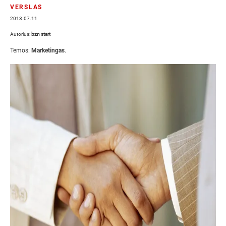
VERSLAS
2013.07.11
Autorius:
bzn start
Temos:
Marketingas
.