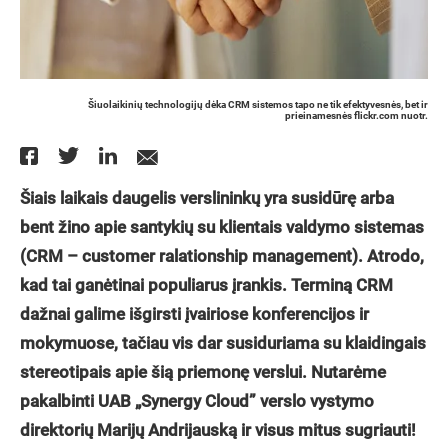
Šiuolaikinių technologijų dėka CRM sistemos tapo ne tik efektyvesnės, bet ir
prieinamesnės flickr.com nuotr.
Šiais laikais daugelis verslininkų yra susidūrę arba
bent žino apie santykių su klientais valdymo sistemas
(CRM – customer ralationship management). Atrodo,
kad tai ganėtinai populiarus įrankis. Terminą CRM
dažnai galime išgirsti įvairiose konferencijos ir
mokymuose, tačiau vis dar susiduriama su klaidingais
stereotipais apie šią priemonę verslui. Nutarėme
pakalbinti UAB „Synergy Cloud” verslo vystymo
direktorių Marijų Andrijauską ir visus mitus sugriauti!