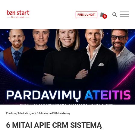
PRISIJUNGTI
0
Pradžia
/
Marketingas
/
6 Mitai apie CRM sistemą
6 MITAI APIE CRM SISTEMĄ