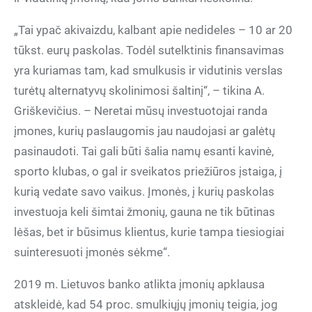
„Tai ypač akivaizdu, kalbant apie nedideles – 10 ar 20
tūkst. eurų paskolas. Todėl sutelktinis finansavimas
yra kuriamas tam, kad smulkusis ir vidutinis verslas
turėtų alternatyvų skolinimosi šaltinį“, – tikina A.
Griškevičius. – Neretai mūsų investuotojai randa
įmones, kurių paslaugomis jau naudojasi ar galėtų
pasinaudoti. Tai gali būti šalia namų esanti kavinė,
sporto klubas, o gal ir sveikatos priežiūros įstaiga, į
kurią vedate savo vaikus. Įmonės, į kurių paskolas
investuoja keli šimtai žmonių, gauna ne tik būtinas
lėšas, bet ir būsimus klientus, kurie tampa tiesiogiai
suinteresuoti įmonės sėkme“.
2019 m. Lietuvos banko atlikta įmonių apklausa
atskleidė, kad 54 proc. smulkiųjų įmonių teigia, jog