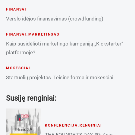
FINANSAI
Verslo idėjos finansavimas (crowdfunding)
FINANSAI
,
MARKETINGAS
Kaip susidėlioti marketingo kampaniją „Kickstarter”
platformoje?
MOKESČIAI
Startuolių projektas. Teisinė forma ir mokesčiai
Susiję renginiai:
KONFERENCIJA
,
RENGINIAI
THE FOUNDER’S DAY #9: Kaip