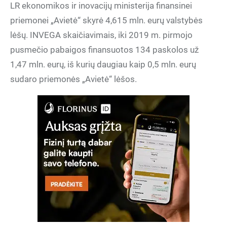
LR ekonomikos ir inovacijų ministerija finansinei
priemonei „Avietė“ skyrė 4,615 mln. eurų valstybės
lėšų. INVEGA skaičiavimais, iki 2019 m. pirmojo
pusmečio pabaigos finansuotos 134 paskolos už
1,47 mln. eurų, iš kurių daugiau kaip 0,5 mln. eurų
sudaro priemonės „Avietė“ lėšos.