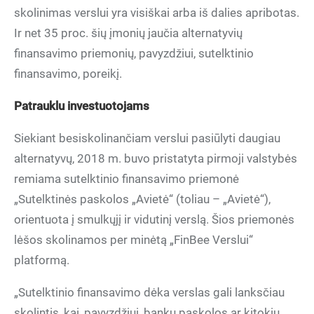
skolinimas verslui yra visiškai arba iš dalies apribotas.
Ir net 35 proc. šių įmonių jaučia alternatyvių
finansavimo priemonių, pavyzdžiui, sutelktinio
finansavimo, poreikį.
Patrauklu investuotojams
Siekiant besiskolinančiam verslui pasiūlyti daugiau
alternatyvų, 2018 m. buvo pristatyta pirmoji valstybės
remiama sutelktinio finansavimo priemonė
„Sutelktinės paskolos „Avietė“ (toliau – „Avietė“),
orientuota į smulkųjį ir vidutinį verslą. Šios priemonės
lėšos skolinamos per minėtą „FinBee Verslui“
platformą.
„Sutelktinio finansavimo dėka verslas gali lanksčiau
skolintis, kai, pavyzdžiui, bankų paskolos ar kitokių