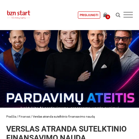
PRISIJUNGTI
0
Pradžia
/
Finansai
/
Verslas atranda sutelktinio finansavimo naudą
VERSLAS ATRANDA SUTELKTINIO
FINANSAVIMO NAUDĄ