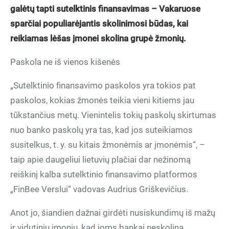
galėtų tapti sutelktinis finansavimas – Vakaruose
sparčiai populiarėjantis skolinimosi būdas, kai
reikiamas lėšas įmonei skolina grupė žmonių.
Paskola ne iš vienos kišenės
„Sutelktinio finansavimo paskolos yra tokios pat
paskolos, kokias žmonės teikia vieni kitiems jau
tūkstančius metų. Vienintelis tokių paskolų skirtumas
nuo banko paskolų yra tas, kad jos suteikiamos
susitelkus, t. y. su kitais žmonėmis ar įmonėmis“, –
taip apie daugeliui lietuvių plačiai dar nežinomą
reiškinį kalba sutelktinio finansavimo platformos
„FinBee Verslui“ vadovas Audrius Griškevičius.
Anot jo, šiandien dažnai girdėti nusiskundimų iš mažų
ir vidutinių įmonių, kad joms bankai neskolina.