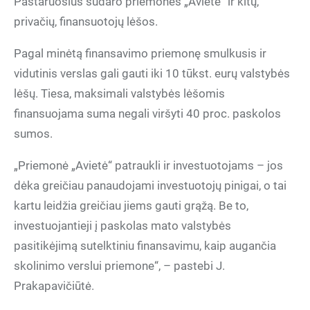
Pastaruosius sudaro priemonės „Avietė“ ir kitų,
privačių, finansuotojų lėšos.
Pagal minėtą finansavimo priemonę smulkusis ir
vidutinis verslas gali gauti iki 10 tūkst. eurų valstybės
lėšų. Tiesa, maksimali valstybės lėšomis
finansuojama suma negali viršyti 40 proc. paskolos
sumos.
„Priemonė „Avietė“ patraukli ir investuotojams – jos
dėka greičiau panaudojami investuotojų pinigai, o tai
kartu leidžia greičiau jiems gauti grąžą. Be to,
investuojantieji į paskolas mato valstybės
pasitikėjimą sutelktiniu finansavimu, kaip augančia
skolinimo verslui priemone“, – pastebi J.
Prakapavičiūtė.