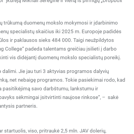
l“ įkūrėją Mikhail Seregine ir vieną iš pirmųjų „Dropbox“
įgūdžių trūkumą duomenų mokslo mokymosi ir įdarbinimo
nų specialistų skaičius iki 2025 m. Europoje padidės
ūlos ir paklausos sieks 484 000. Taigi neužpildytos
g College“ padeda talentams greičiau įsilieti į darbo
nti vis didėjantį duomenų mokslo specialistų poreikį.
alimi. Jie jau turi 3 aktyvias programos dalyvių
rinką, net nebaigę programos. Tokie pasiekimai rodo, kad
ia pasitikėjimą savo darbštumu, lankstumu ir
avyks sėkmingai įsitvirtinti naujose rinkose“, –
sakė
antysis partneris.
 startuolis, viso, pritraukė 2,5 mln. JAV dolerių,