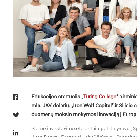
Edukacijos startuolis „
Turing College
“ pirmin
mln. JAV dolerių. „Iron Wolf Capital“ ir Silicio 
duomenų mokslo mokymosi inovaciją į Europ
Šiame investavimo etape taip pat dalyvavo „Spri