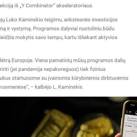
jekciją iš „Y Combinator“ akseleratoriaus.
rėjų Luko Kaminskio teigimu, ankstesnės investicijos
mą ir vystymą. Programos dalyviai nuotoliniu būdu
 leidžia mokytis savo tempu, kartu išliekant aktyvios
į plėtrą Europoje. Viena pamatinių mūsų programos dalių
nti (jei pandemija nepakoreguos) tiek fizinius
etrukus startuosime su įvairiomis kūrybinėmis dirbtuvėmis
druomenėse“, – kalbėjo L. Kaminskis.