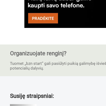
Organizuojate renginį?
Tuomet „bzn start” gali pasiūlyti puikią galimybę išvieši
potencialių dalyvių.
Susiję straipsniai: