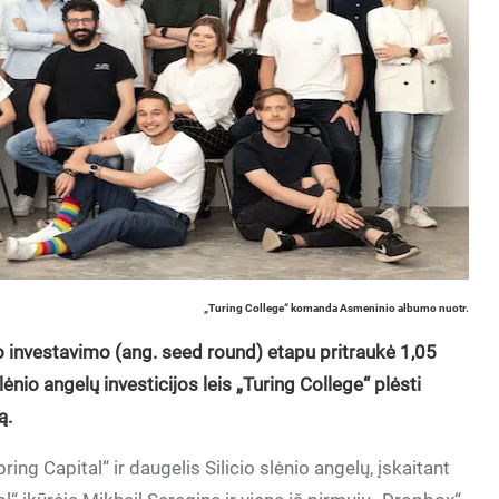
„Turing College“ komanda Asmeninio albumo nuotr.
io investavimo (ang. seed round) etapu pritraukė 1,05
slėnio angelų investicijos leis „Turing College“ plėsti
ą.
ng Capital“ ir daugelis Silicio slėnio angelų, įskaitant