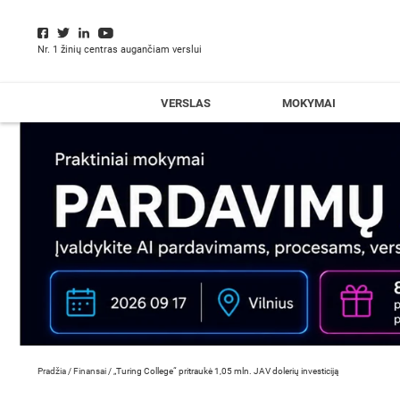
Nr. 1 žinių centras augančiam verslui
VERSLAS
MOKYMAI
Pradžia
/
Finansai
/
„Turing College“ pritraukė 1,05 mln. JAV dolerių investiciją