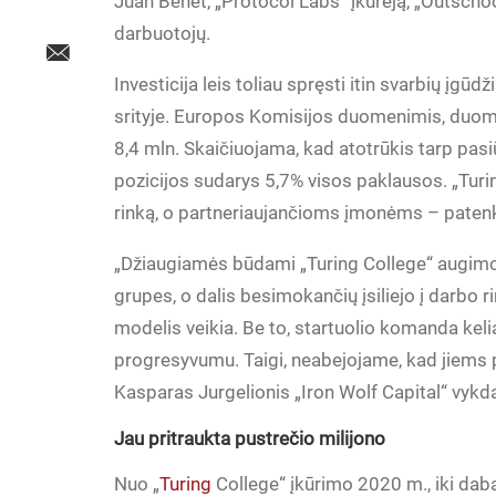
Juan Benet, „Protocol Labs“ įkūrėją, „Outschoo
darbuotojų.
Investicija leis toliau spręsti itin svarbių 
srityje. Europos Komisijos duomenimis, duome
8,4 mln. Skaičiuojama, kad atotrūkis tarp pasi
pozicijos sudarys 5,7% visos paklausos. „Turin
rinką, o partneriaujančioms įmonėms – patenki
„Džiaugiamės būdami „Turing College“ augimo d
grupes, o dalis besimokančių įsiliejo į darbo 
modelis veikia. Be to, startuolio komanda kel
progresyvumu. Taigi, neabejojame, kad jiems p
Kasparas Jurgelionis „Iron Wolf Capital“ vykd
Jau pritraukta pustrečio milijono
Nuo „
Turing
College“ įkūrimo 2020 m., iki dabar