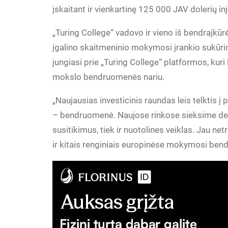
įskaitant ir vienkartinę 125 000 JAV dolerių in
„Turing College“ vadovo ir vieno iš bendraįkū
įgalino skaitmeninio mokymosi įrankio sukūri
jungiasi prie „Turing College“ platformos, kuri
mokslo bendruomenės nariu.
„Naujausias investicinis raundas leis telktis 
– bendruomenė. Naujose rinkose sieksime deri
susitikimus, tiek ir nuotolines veiklas. Jau n
ir kitais renginiais europinėse mokymosi ben