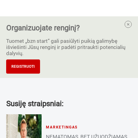
Organizuojate renginį?
Tuomet „bzn start” gali pasiūlyti puikią galimybę
išviešinti Jūsų renginį ir padėti pritraukti potencialių
dalyvių.
REGISTRUOTI
Susiję straipsniai:
MARKETINGAS
NEMATOMAS, BET UŽUODŽIAMAS