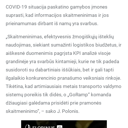
COVID-19 situacija paskatino gamybos įmones
suprasti, kad informacijos skaitmeninimas ir jos
prieinamumas dirbant iš namų yra svarbus.
„Skaitmeninimas, efektyvesnis žmogiškųjų išteklių
naudojimas, siekiant sumažinti logistikos biudžetus, ir
aiškesnė duomenimis pagrįsta KPI analizė visoje
grandinėje yra svarbūs kintamieji, kurie ne tik padeda
susidoroti su dabartiniais iššūkiais, bet ir gali tapti
ilgalaikio konkurencinio pranašumo veiksniais rinkoje.
Tikėtina, kad artimiausiais metais transporto valdymo
sistemų poreikis tik didės, o „GoRamp“ komanda
džiaugiasi galėdama prisidėti prie pramonės
skaitmeninimo“, – sako J. Polonis.