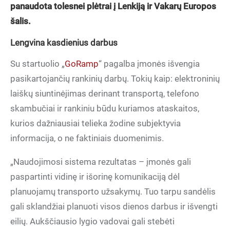
panaudota tolesnei plėtrai į Lenkiją ir Vakarų Europos
šalis.
Lengvina kasdienius darbus
Su startuolio „
GoRamp
“ pagalba įmonės išvengia
pasikartojančių rankinių darbų. Tokių kaip: elektroninių
laiškų siuntinėjimas derinant transportą, telefono
skambučiai ir rankiniu būdu kuriamos ataskaitos,
kurios dažniausiai telieka žodine subjektyvia
informacija, o ne faktiniais duomenimis.
„Naudojimosi sistema rezultatas – įmonės gali
paspartinti vidinę ir išorinę komunikaciją dėl
planuojamų transporto užsakymų. Tuo tarpu sandėlis
gali sklandžiai planuoti visos dienos darbus ir išvengti
eilių. Aukščiausio lygio vadovai gali stebėti