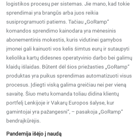
logistikos procesų per sistemas. Jie mano, kad tokie
sprendimai yra brangūs arba juos reikia
susiprogramuoti patiems. Tačiau „GoRamp“
komandos sprendimo kainodara yra mėnesinis
abonementinis mokestis, kuris vidutinei gamybos
įmonei gali kainuoti vos kelis šimtus eurų ir sutaupyti
keliolika kartų didesnes operatyvinio darbo bei galimų
klaidų išlaidas. Būtent dėl šios priežasties „GoRamp“
produktas yra puikus sprendimas automatizuoti visus
procesus. Įdiegti viską galima greičiau nei per vieną
savaitę. Šiuo metu komanda toliau didina klientų
portfelį Lenkijoje ir Vakarų Europos šalyse, kur
gamintojai yra pažangesni“, – pasakoja „GoRamp“
bendraįkūrėjis.
Pandemija išėjo į naudą