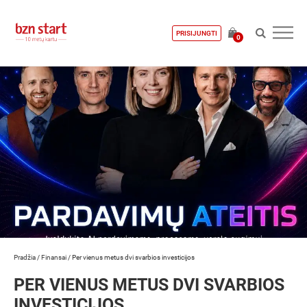
PRISIJUNGTI
0
Pradžia
/
Finansai
/
Per vienus metus dvi svarbios investicijos
PER VIENUS METUS DVI SVARBIOS
INVESTICIJOS