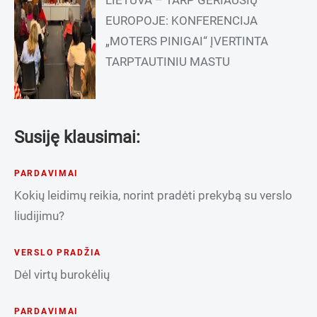
LIETUVA – TARP GERIAUSIŲ
EUROPOJE: KONFERENCIJA
„MOTERS PINIGAI“ ĮVERTINTA
TARPTAUTINIU MASTU
Susiję klausimai:
PARDAVIMAI
Kokių leidimų reikia, norint pradėti prekybą su verslo
liudijimu?
VERSLO PRADŽIA
Dėl virtų burokėlių
PARDAVIMAI