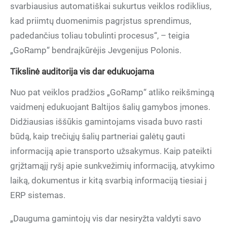
svarbiausius automatiškai sukurtus veiklos rodiklius,
kad priimtų duomenimis pagrįstus sprendimus,
padedančius toliau tobulinti procesus“, – teigia
„GoRamp“ bendraįkūrėjis Jevgenijus Polonis.
Tikslinė auditorija vis dar edukuojama
Nuo pat veiklos pradžios „GoRamp“ atliko reikšmingą
vaidmenį edukuojant Baltijos šalių gamybos įmones.
Didžiausias iššūkis gamintojams visada buvo rasti
būdą, kaip trečiųjų šalių partneriai galėtų gauti
informaciją apie transporto užsakymus. Kaip pateikti
grįžtamąjį ryšį apie sunkvežimių informaciją, atvykimo
laiką, dokumentus ir kitą svarbią informaciją tiesiai į
ERP sistemas.
„Dauguma gamintojų vis dar nesiryžta valdyti savo