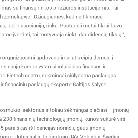
mas su finansų rinkos priežiūros institucijomis. Tai
h žemėlapyje. Džiaugiamės, kad ne tik mūsų
, bet ir asociacija, rinka. Pastarieji metai tikrai buvo
me įvertinti, tai motyvuoja siekti dar didesnių tikslų.“,
 organizuojami apdovanojimai atkreipia dėmesį į
ios nauju kampu vysto šiuolaikinius finansus ir
tapo Fintech centru, sėkmingai siūlydama paslaugas
r finansinių paslaugų eksporte Baltijos šalyse.
mukio, sektorius ir toliau sėkmingai plečiasi – įmonių
a 230 finansinių technologijų įmonių, kurios sukūrė virš
 paraiškas iš licencijas norinčių gauti įmonių.
ir į kitas šalis, tokias kaip JAV, Vokietija, Švedija,