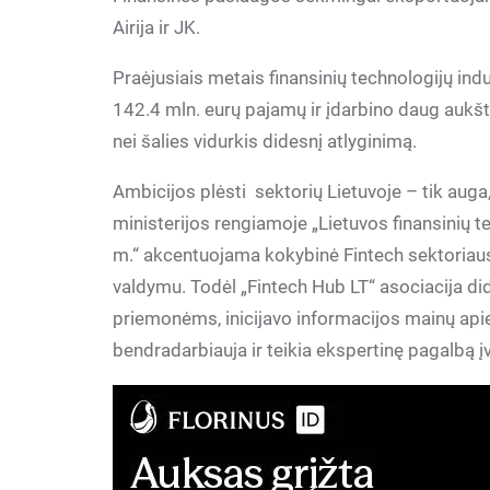
Airija ir JK.
Praėjusiais metais finansinių technologijų ind
142.4 mln. eurų pajamų ir įdarbino daug aukšt
nei šalies vidurkis didesnį atlyginimą.
Ambicijos plėsti sektorių Lietuvoje – tik auga
ministerijos rengiamoje „Lietuvos finansinių 
m.“ akcentuojama kokybinė Fintech sektoriaus
valdymu. Todėl „Fintech Hub LT“ asociacija did
priemonėms, inicijavo informacijos mainų apie 
bendradarbiauja ir teikia ekspertinę pagalbą į