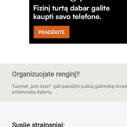
Organizuojate renginį?
Tuomet „bzn start” gali pasiūlyti puikią galimybę išvieši
potencialių dalyvių.
Susiję straipsniai: