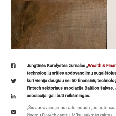
Jungtinės Karalystės žurnalas „
Wealth & Fina
technologijų srities apdovanojimų nugalėtojus. 
kuri vienija daugiau nei 50 finansinių technol
Fintech sektoriaus asociacija Baltijos šalyse.
asociacijai gali būti reikšmingas.
„Šis apdovanojimas rodo industrijos potencial
žinomu Fintech centru. Mūsų sėkmės raktas – p