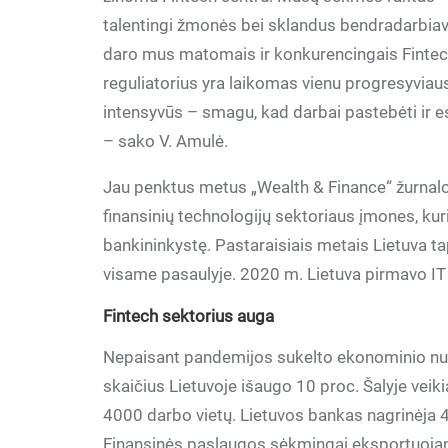
talentingi žmonės bei sklandus bendradarbiavi
daro mus matomais ir konkurencingais Fintec
reguliatorius yra laikomas vienu progresyviausiu
intensyvūs – smagu, kad darbai pastebėti ir esa
– sako V. Amulė.
Jau penktus metus „Wealth & Finance“ žurnalo
finansinių technologijų sektoriaus įmones, kur
bankininkystę. Pastaraisiais metais Lietuva 
visame pasaulyje. 2020 m. Lietuva pirmavo IT i
Fintech sektorius auga
Nepaisant pandemijos sukelto ekonominio nuos
skaičius Lietuvoje išaugo 10 proc. Šalyje veiki
4000 darbo vietų. Lietuvos bankas nagrinėja 45
Finansinės paslaugos sėkmingai eksportuojamos 