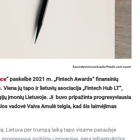
Asociatyvinė nuotrauka Pexels.com nuotr.
nce
“ paskelbė 2021 m. „Fintech Awards“ finansinių
Viena jų tapo ir lietuvių asociacija „Fintech Hub LT“,
ogijų įmonių Lietuvoje. Ji buvo pripažinta progresyviausia
 Jos vadovė Vaiva Amulė teigia, kad šis laimėjimas
ą. Lietuva per trumpą laiką tapo visame pasaulyje
rogresyvus požiūris į inovacijas, gera infrastruktūra,