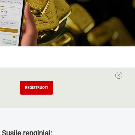
REGISTRUOTI
Susiję renginiai: