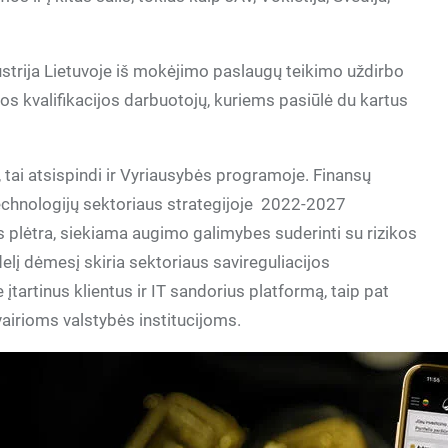
ustrija Lietuvoje iš mokėjimo paslaugų teikimo uždirbo
os kvalifikacijos darbuotojų, kuriems pasiūlė du kartus
, tai atsispindi ir Vyriausybės programoje. Finansų
technologijų sektoriaus strategijoje 2022-2027
 plėtra, siekiama augimo galimybes suderinti su rizikos
elį dėmesį skiria sektoriaus savireguliacijos
įtartinus klientus ir IT sandorius platformą, taip pat
vairioms valstybės institucijoms.