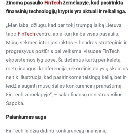
žinoma pasaulio
FinTech
žemėlapyje, kad pasirinkta
finansinių technologijų kryptis yra aktuali ir reikalinga.
„Man labai džiugu, kad per tokį trumpą laiką Lietuva
tapo
FinTech
centru, apie kurį kalba visas pasaulis.
Mūsų sėkmės istorijos raktas – bendras strateginis ir
progresyvus požiūris bei veiksmai visuose FinTech
ekosistemos lygiuose. Ši, dešimtis kartų per keletą
metų išaugusi konferencija, rekordinis dalyvių skaičius
ne tik iliustruoja, kad pasirinkome teisingą kelią, bet ir
leidžia auginti mūsų šalies konkurencinį pranašumą
FinTech žemėlapyje“, – sako finansų ministras Vilius
Šapoka.
Palankumas auga
FinTech leidžia didinti konkurenciją finansinių