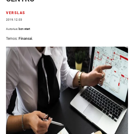
VERSLAS
2019.12.03
Autorius:
bzn start
Temos:
Finansai
.