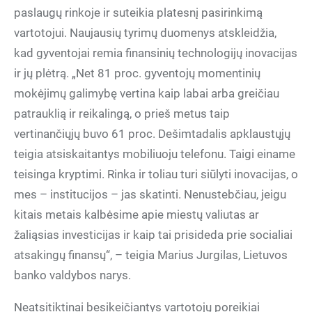
paslaugų rinkoje ir suteikia platesnį pasirinkimą
vartotojui. Naujausių tyrimų duomenys atskleidžia,
kad gyventojai remia finansinių technologijų inovacijas
ir jų plėtrą. „Net 81 proc. gyventojų momentinių
mokėjimų galimybę vertina kaip labai arba greičiau
patrauklią ir reikalingą, o prieš metus taip
vertinančiųjų buvo 61 proc. Dešimtadalis apklaustųjų
teigia atsiskaitantys mobiliuoju telefonu. Taigi einame
teisinga kryptimi. Rinka ir toliau turi siūlyti inovacijas, o
mes – institucijos – jas skatinti. Nenustebčiau, jeigu
kitais metais kalbėsime apie miestų valiutas ar
žaliąsias investicijas ir kaip tai prisideda prie socialiai
atsakingų finansų“, – teigia Marius Jurgilas, Lietuvos
banko valdybos narys.
Neatsitiktinai besikeičiantys vartotojų poreikiai