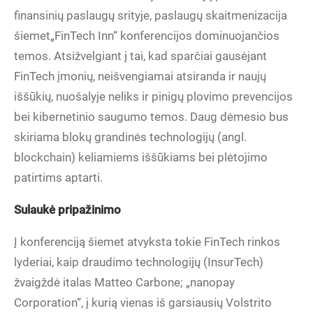
finansinių paslaugų srityje, paslaugų skaitmenizacija
šiemet„FinTech Inn“ konferencijos dominuojančios
temos. Atsižvelgiant į tai, kad sparčiai gausėjant
FinTech įmonių, neišvengiamai atsiranda ir naujų
iššūkių, nuošalyje neliks ir pinigų plovimo prevencijos
bei kibernetinio saugumo temos. Daug dėmesio bus
skiriama blokų grandinės technologijų (angl.
blockchain) keliamiems iššūkiams bei plėtojimo
patirtims aptarti.
Sulaukė pripažinimo
Į konferenciją šiemet atvyksta tokie FinTech rinkos
lyderiai, kaip draudimo technologijų (InsurTech)
žvaigždė italas Matteo Carbone; „nanopay
Corporation“, į kurią vienas iš garsiausių Volstrito