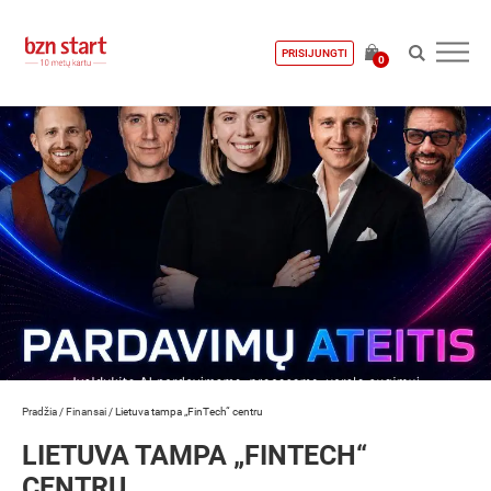
PRISIJUNGTI
0
Pradžia
/
Finansai
/
Lietuva tampa „FinTech“ centru
LIETUVA TAMPA „FINTECH“
CENTRU