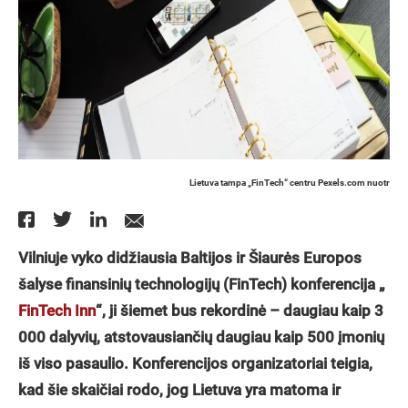
Lietuva tampa „FinTech“ centru Pexels.com nuotr
Vilniuje vyko didžiausia Baltijos ir Šiaurės Europos
šalyse finansinių technologijų (FinTech) konferencija „
FinTech Inn
“, ji šiemet bus rekordinė – daugiau kaip 3
000 dalyvių, atstovausiančių daugiau kaip 500 įmonių
iš viso pasaulio. Konferencijos organizatoriai teigia,
kad šie skaičiai rodo, jog Lietuva yra matoma ir