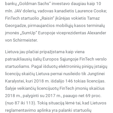
bankų „Goldman Sachs“ investavo daugiau kaip 10
mln. JAV dolerių, vadovas kanadietis Laurence Cooke;
FinTech startuolio „Raisin“ įkūrėjas vokietis Tamaz
Georgadze, pirmaujančios mobiliųjų kasos terminalų
įmonės „SumUp“ Europoje viceprezidentas Alexander
von Schirmeister.
Lietuva jau plačiai pripažįstama kaip viena
patraukliausių šalių Europos Sąjungoje FinTech verslo
startuoliams. Pagal išduotų elektroninių pinigų įstaigų
licencijų skaičių Lietuva pernai nusileido tik Jungtinei
Karalystei, kuri 2018 m. išdalijo 146 tokias licencijas.
Šalyje veikiančių licencijuotų FinTech įmonių skaičius
2018 m., palyginti su 2017 m., paaugo net 69 proc.
(nuo 87 iki 113). Tokią situaciją lėmė tai, kad Lietuvos
reglamentavimo aplinka yra palanki startuolių