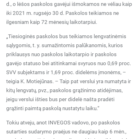
d., o lėšos paskolos gavėjui išmokamos ne vėliau kaip
iki 2021 m. rugsėjo 30 d. Paskolos teikiamos ne
ilgesniam kaip 72 mėnesių laikotarpiui.
„Tiesioginės paskolos bus teikiamos lengvatinėmis
sąlygomis, t. y. sumažintomis palūkanomis, kurios
priklausys nuo paskolos laikotarpio ir paskolos
gavėjo statuso bei atitinkamai svyruos nuo 0,69 proc.
SVV subjektams ir 1,69 proc. didelėms įmonėms, –
teigia K. Motiejūnas. – Taip pat verslui yra numatyta ir
kitų lengvatų, pvz., paskolos grąžinimo atidėjimas,
jeigu verslui išties bus per didelė našta pradėti
grąžinti paimtą paskolą nustatytu laiku.“
Tokiu atveju, anot INVEGOS vadovo, po paskolos
sutarties sudarymo praėjus ne daugiau kaip 6 mėn.,