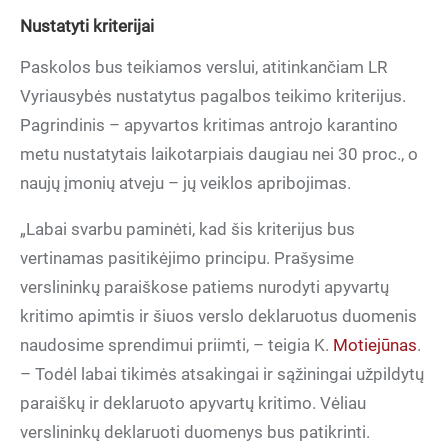
Nustatyti kriterijai
Paskolos bus teikiamos verslui, atitinkančiam LR
Vyriausybės nustatytus pagalbos teikimo kriterijus.
Pagrindinis – apyvartos kritimas antrojo karantino
metu nustatytais laikotarpiais daugiau nei 30 proc., o
naujų įmonių atveju – jų veiklos apribojimas.
„Labai svarbu paminėti, kad šis kriterijus bus
vertinamas pasitikėjimo principu. Prašysime
verslininkų paraiškose patiems nurodyti apyvartų
kritimo apimtis ir šiuos verslo deklaruotus duomenis
naudosime sprendimui priimti, – teigia K.
Motiejūnas
.
– Todėl labai tikimės atsakingai ir sąžiningai užpildytų
paraiškų ir deklaruoto apyvartų kritimo. Vėliau
verslininkų deklaruoti duomenys bus patikrinti.