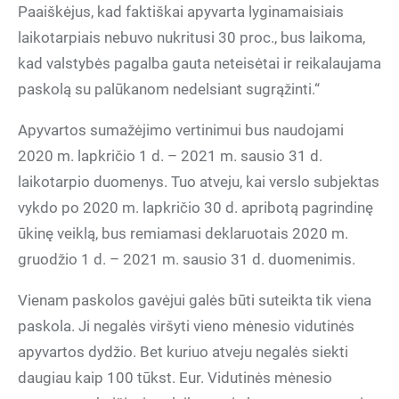
Paaiškėjus, kad faktiškai apyvarta lyginamaisiais
laikotarpiais nebuvo nukritusi 30 proc., bus laikoma,
kad valstybės pagalba gauta neteisėtai ir reikalaujama
paskolą su palūkanom nedelsiant sugrąžinti.“
Apyvartos sumažėjimo vertinimui bus naudojami
2020 m. lapkričio 1 d. – 2021 m. sausio 31 d.
laikotarpio duomenys. Tuo atveju, kai verslo subjektas
vykdo po 2020 m. lapkričio 30 d. apribotą pagrindinę
ūkinę veiklą, bus remiamasi deklaruotais 2020 m.
gruodžio 1 d. – 2021 m. sausio 31 d. duomenimis.
Vienam paskolos gavėjui galės būti suteikta tik viena
paskola. Ji negalės viršyti vieno mėnesio vidutinės
apyvartos dydžio. Bet kuriuo atveju negalės siekti
daugiau kaip 100 tūkst. Eur. Vidutinės mėnesio