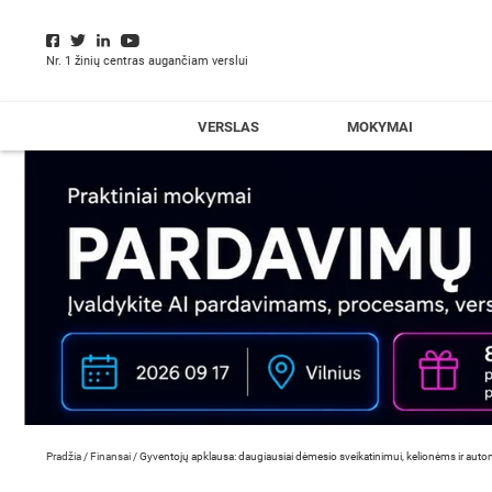
Nr. 1 žinių centras augančiam verslui
VERSLAS
MOKYMAI
Pradžia
/
Finansai
/
Gyventojų apklausa: daugiausiai dėmesio sveikatinimui, kelionėms ir automo