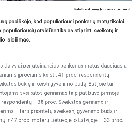
Rūta Ežerskienė // Įmonės archyvo nuotr.
lausą paaiškėjo, kad populiariausi penkerių metų tikslai
p populiariausių atsidūrė tikslas stiprinti sveikatą ir
io įsigijimas.
usos dalyviai per ateinančius penkerius metus daugiausia
dieniams įpročiams keisti. 41 proc. respondentų
ikatos būklę ir keisti gyvenimo būdą, Estijoje tai
ntojams sveikatos gerinimas taip pat buvo pirmoje
au respondentų – 38 proc. Sveikatos gerinimo ir
ims – tarp prioritetų sveikesnį gyvenimo būdą ir
ų ir 47 proc. moterų Lietuvoje, o Latvijoje – 33 proc.