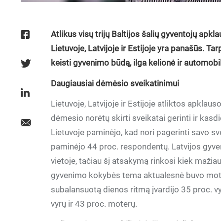
Atlikus visų trijų Baltijos šalių gyventojų apk
Lietuvoje, Latvijoje ir Estijoje yra panašūs. Tar
keisti gyvenimo būdą, ilga kelionė ir automobil
Daugiausiai dėmėsio sveikatinimui
Lietuvoje, Latvijoje ir Estijoje atliktos apkla
dėmesio norėtų skirti sveikatai gerinti ir kas
Lietuvoje paminėjo, kad nori pagerinti savo sve
paminėjo 44 proc. respondentų. Latvijos gyve
vietoje, tačiau šį atsakymą rinkosi kiek maži
gyvenimo kokybės tema aktualesnė buvo moter
subalansuotą dienos ritmą įvardijo 35 proc. vyr
vyrų ir 43 proc. moterų.