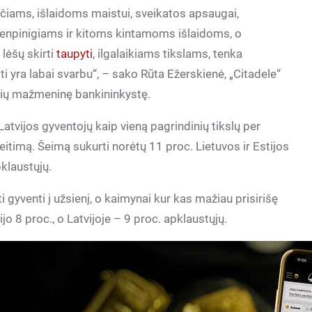
iams, išlaidoms maistui, sveikatos apsaugai,
enpinigiams ir kitoms kintamoms išlaidoms, o
 lėšų skirti
taupyti
, ilgalaikiams tikslams, tenka
ti yra labai svarbu“, – sako Rūta Ežerskienė, „Citadele“
alių mažmeninę bankininkystę.
 Latvijos gyventojų kaip vieną pagrindinių tikslų per
itimą. Šeimą sukurti norėtų 11 proc. Lietuvos ir Estijos
pklaustųjų.
i gyventi į užsienį, o kaimynai kur kas mažiau prisirišę
ijo 8 proc., o Latvijoje – 9 proc. apklaustųjų.