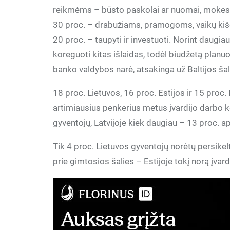
reikmėms – būsto paskolai ar nuomai, mokesč
30 proc. – drabužiams, pramogoms, vaikų kiš
20 proc. – taupyti ir investuoti. Norint daugiau
koreguoti kitas išlaidas, todėl biudžetą planuo
banko valdybos narė, atsakinga už Baltijos š
18 proc. Lietuvos, 16 proc. Estijos ir 15 proc.
artimiausius penkerius metus įvardijo darbo ke
gyventojų, Latvijoje kiek daugiau – 13 proc. a
Tik 4 proc. Lietuvos gyventojų norėtų persikelt
prie gimtosios šalies – Estijoje tokį norą įvard