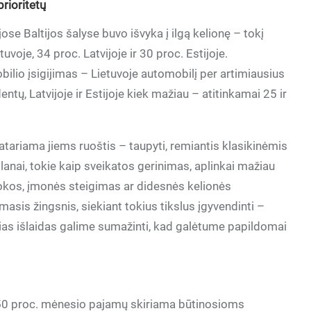
prioritetų
ose Baltijos šalyse buvo išvyka į ilgą kelionę – tokį
uvoje, 34 proc. Latvijoje ir 30 proc. Estijoje.
bilio įsigijimas – Lietuvoje automobilį per artimiausius
ntų, Latvijoje ir Estijoje kiek mažiau – atitinkamai 25 ir
, patariama jiems ruoštis – taupyti, remiantis klasikinėmis
planai, tokie kaip sveikatos gerinimas, aplinkai mažiau
okos, įmonės steigimas ar didesnės kelionės
irmasis žingsnis, siekiant tokius tikslus įgyvendinti –
okias išlaidas galime sumažinti, kad galėtume papildomai
 50 proc. mėnesio pajamų skiriama būtinosioms