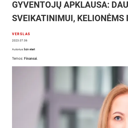
GYVENTOJŲ APKLAUSA: DAU
SVEIKATINIMUI, KELIONĖMS 
VERSLAS
2023.07.06
Autorius:
bzn start
Temos:
Finansai
.