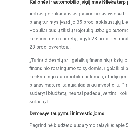
Kelionės ir automobilio įsigijimas išlieka tarp 
Antras populiariausias pasirinkimas visose trij
planą turintys įvardijo 35 proc. apklaustųjų Liet
Populiariausių tikslų trejetuką užbaigė automo
kelerius metus norėtų įsigyti 28 proc. responde
23 proc. gyventojų.
„Turint didesnių ar ilgalaikių finansinių tikslų
finansinio raštingumo taisyklėmis. Ilgalaikiai 
kenksmingo automobilio pirkimas, studijų įm
planavimas, reikalauja ilgalaikių investicijų. P
sudaryti biudžetą, nes tai padeda įvertinti, k
sutaupyti.
Dėmesys taupymui ir investicijoms
Pagrindinė biudžeto sudarymo taisyklė: apie