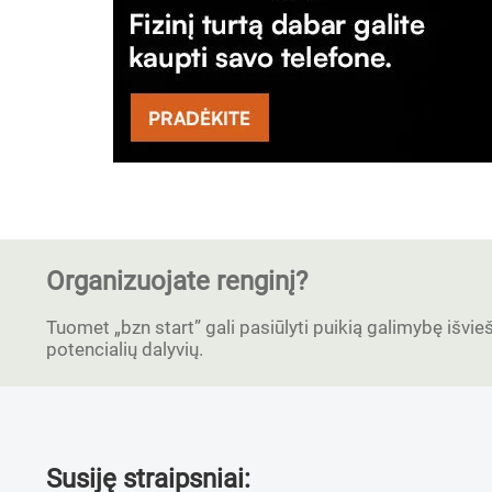
Organizuojate renginį?
Tuomet „bzn start” gali pasiūlyti puikią galimybę išvieši
potencialių dalyvių.
Susiję straipsniai: