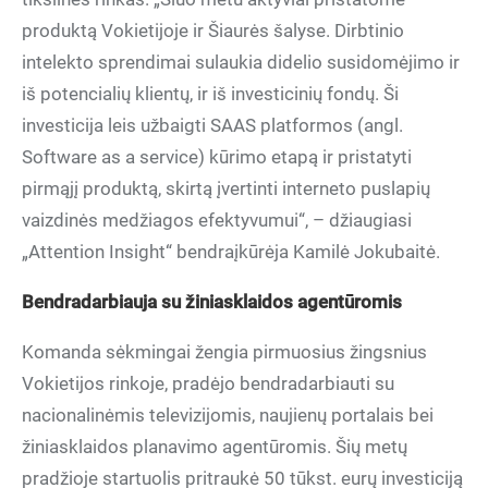
produktą Vokietijoje ir Šiaurės šalyse. Dirbtinio
intelekto sprendimai sulaukia didelio susidomėjimo ir
iš potencialių klientų, ir iš investicinių fondų. Ši
investicija leis užbaigti SAAS platformos (angl.
Software as a service) kūrimo etapą ir pristatyti
pirmąjį produktą, skirtą įvertinti interneto puslapių
vaizdinės medžiagos efektyvumui“, – džiaugiasi
„Attention Insight“ bendraįkūrėja Kamilė Jokubaitė.
Bendradarbiauja su žiniasklaidos agentūromis
Komanda sėkmingai žengia pirmuosius žingsnius
Vokietijos rinkoje, pradėjo bendradarbiauti su
nacionalinėmis televizijomis, naujienų portalais bei
žiniasklaidos planavimo agentūromis. Šių metų
pradžioje startuolis pritraukė 50 tūkst. eurų investiciją