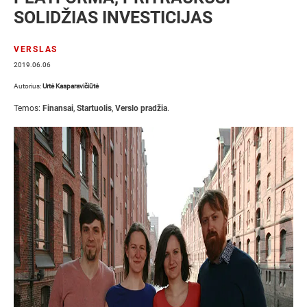
SOLIDŽIAS INVESTICIJAS
VERSLAS
2019.06.06
Autorius:
Urtė Kasparavičiūtė
Temos:
Finansai
,
Startuolis
,
Verslo pradžia
.