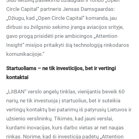
Šiuo lietuvių pasiekimu džiaugiasi ir fondo „Open
Circle Capital“ partneris Jensas Damsgaardas:
„Džiugu, kad „Open Circle Capital“ komanda, jau
dirbusi su žvilgsnio sekimo įranga aviacijos srityje,
gavo progą prisidėti prie ambicingos „Attention
Insight“ misijos pritaikyti šią technologiją rinkodaros
komunikacijoje.“
Startuoliams – ne tik investicijos, bet ir vertingi
kontaktai
„LitBAN“ verslo angelų tinklas, vienijantis beveik 60
narių, ne tik investuoja į startuolius, bet ir suteikia
vertingų kontaktų bei patarimų iš patyrusių Lietuvos ir
užsienio verslininkų. Tikimės, kad jauni verslai,
kurdami inovacijas, kurs darbo vietas ar net naujas
rinkas. Norime, kad ši investicija padėtų „Attention