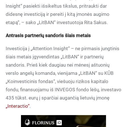
Insight“ pasiekti išsikeltus tikslus, pritraukti dar
didesnę investiciją ir pereiti į kitą įmonės augimo
etapą“, – sako „LitBAN“ investuotoja Rita Sakus.
Antrasis partnerių sandoris šiais metais
Investicija į „Attention Insight“ – ne pirmasis jungtinis
šiais metais įgyvendintas „LitBAN“ ir partnerių
sandoris. Prieš kiek daugiau nei mėnesį aštuonių
verslo angelų komanda, vienijama „LitBAN“ su KŪB
„Koinvesticinis fondas“, viešuoju rizikos kapitalo
fondu, finansuojamu iš INVEGOS fondo lėšų, investavo
435 tūkst. eurų į sparčiai augančią lietuvių įmonę
„Interactio“
.