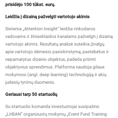
prisidėjo 100 tūkst. eurų.
Leidžia į dizainą pažvelgti vartotojo akimis
Sistema „Attention Insight“ leidžia rinkodaros
vadovams ir žiniasklaidos kanalams pažvelgti į dizainą
vartotojo akimis. Rezultatų analizė suteikia įžvalgų
apie vartotojo dėmesio pasiskirstymą, pastebėtus ir
nepamatytus dizaino objektus, padeda priimti
objektyvius sprendimus. Platforma naudoja gilaus
mokymosi (angl. deep learning) technologiją ir akių
judesių tyrimų duomenis.
Geriausi tarp 50 startuolių
Su startuolio komanda investuotojai susipažino
„LitBAN“ organizuotų mokymų „Event Fund Training