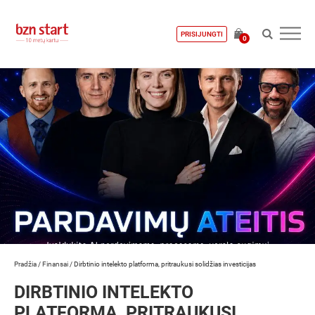
PRISIJUNGTI
0
Pradžia
/
Finansai
/
Dirbtinio intelekto platforma, pritraukusi solidžias investicijas
DIRBTINIO INTELEKTO
PLATFORMA, PRITRAUKUSI