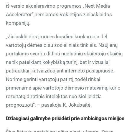
iš verslo akceleravimo programos „Next Media
Accelerator“, remiamos Vokietijos žiniasklaidos
kompanijų.
„Žiniasklaidos įmonės kasdien konkuruoja dėl
vartotojų dėmesio su socialiniais tinklais. Naujienų
portalams svarbu didinti nuolatinių skaitytojų skaičių
ne tik pateikiant kokybišką turinį, bet ir vizualiai
patraukliai jį atvaizduojant interneto puslapiuose.
Norime gerinti vartotojų patirtį, todėl rinkai
primename apie vartotojo dėmesio matavimą, kurio
rezultatą dirbtinis intelektas nuo šiol leidžia
prognozuoti“, – pasakoja K. Jokubaitė.
Džiaugiasi galimybe prisidėti prie ambicingos misijos