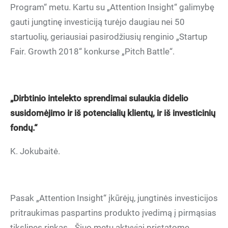
Program“ metu. Kartu su „Attention Insight“ galimybę
gauti jungtinę investiciją turėjo daugiau nei 50
startuolių, geriausiai pasirodžiusių renginio „Startup
Fair. Growth 2018“ konkurse „Pitch Battle“.
„Dirbtinio intelekto sprendimai sulaukia didelio
susidomėjimo ir iš potencialių klientų, ir iš investicinių
fondų.“
K. Jokubaitė.
Pasak „Attention Insight“ įkūrėjų, jungtinės investicijos
pritraukimas paspartins produkto įvedimą į pirmąsias
tikslines rinkas. „Šiuo metu aktyviai pristatome