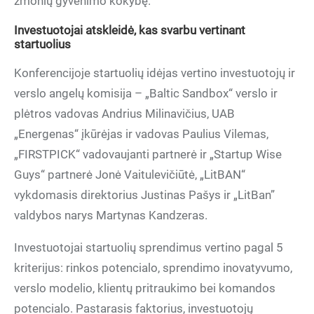
žmonių gyvenimo kokybę.
Investuotojai atskleidė, kas svarbu vertinant
startuolius
Konferencijoje startuolių idėjas vertino investuotojų ir
verslo angelų komisija – „Baltic Sandbox“ verslo ir
plėtros vadovas Andrius Milinavičius, UAB
„Energenas“ įkūrėjas ir vadovas Paulius Vilemas,
„FIRSTPICK“ vadovaujanti partnerė ir „Startup Wise
Guys“ partnerė Jonė Vaitulevičiūtė, „LitBAN“
vykdomasis direktorius Justinas Pašys ir „LitBan”
valdybos narys Martynas Kandzeras.
Investuotojai startuolių sprendimus vertino pagal 5
kriterijus: rinkos potencialo, sprendimo inovatyvumo,
verslo modelio, klientų pritraukimo bei komandos
potencialo. Pastarasis faktorius, investuotojų