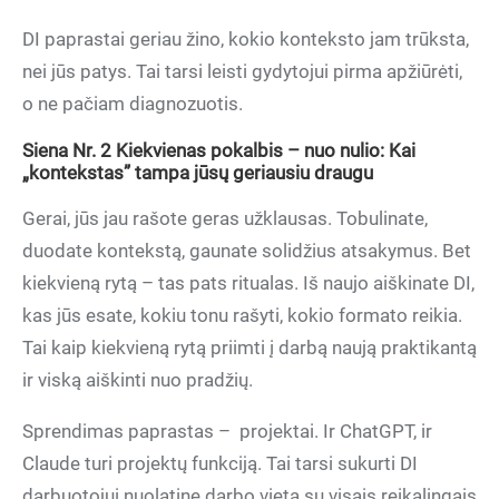
DI paprastai geriau žino, kokio konteksto jam trūksta,
nei jūs patys. Tai tarsi leisti gydytojui pirma apžiūrėti,
o ne pačiam diagnozuotis.
Siena Nr. 2 Kiekvienas pokalbis – nuo nulio: Kai
„kontekstas” tampa jūsų geriausiu draugu
Gerai, jūs jau rašote geras užklausas. Tobulinate,
duodate kontekstą, gaunate solidžius atsakymus. Bet
kiekvieną rytą – tas pats ritualas. Iš naujo aiškinate DI,
kas jūs esate, kokiu tonu rašyti, kokio formato reikia.
Tai kaip kiekvieną rytą priimti į darbą naują praktikantą
ir viską aiškinti nuo pradžių.
Sprendimas paprastas – projektai. Ir ChatGPT, ir
Claude turi projektų funkciją. Tai tarsi sukurti DI
darbuotojui nuolatinę darbo vietą su visais reikalingais