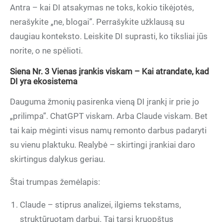
Antra – kai DI atsakymas ne toks, kokio tikėjotės,
nerašykite „ne, blogai”. Perrašykite užklausą su
daugiau konteksto. Leiskite DI suprasti, ko tiksliai jūs
norite, o ne spėlioti.
Siena Nr. 3 Vienas įrankis viskam – Kai atrandate, kad
DI yra ekosistema
Dauguma žmonių pasirenka vieną DI įrankį ir prie jo
„prilimpa”. ChatGPT viskam. Arba Claude viskam. Bet
tai kaip mėginti visus namų remonto darbus padaryti
su vienu plaktuku. Realybė – skirtingi įrankiai daro
skirtingus dalykus geriau.
Štai trumpas žemėlapis:
Claude – stiprus analizei, ilgiems tekstams,
struktūruotam darbui. Tai tarsi kruopštus