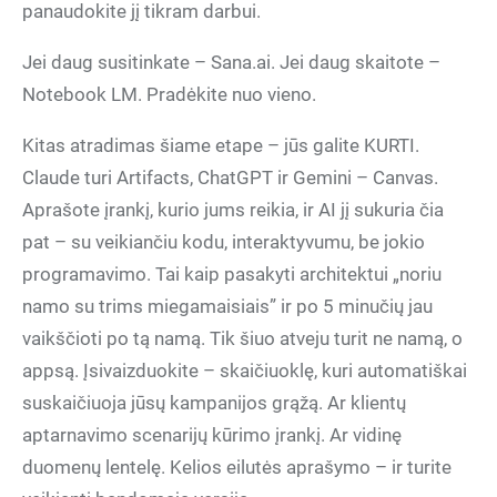
panaudokite jį tikram darbui.
Jei daug susitinkate – Sana.ai. Jei daug skaitote –
Notebook LM. Pradėkite nuo vieno.
Kitas atradimas šiame etape – jūs galite KURTI.
Claude turi Artifacts, ChatGPT ir Gemini – Canvas.
Aprašote įrankį, kurio jums reikia, ir AI jį sukuria čia
pat – su veikiančiu kodu, interaktyvumu, be jokio
programavimo. Tai kaip pasakyti architektui „noriu
namo su trims miegamaisiais” ir po 5 minučių jau
vaikščioti po tą namą. Tik šiuo atveju turit ne namą, o
appsą. Įsivaizduokite – skaičiuoklę, kuri automatiškai
suskaičiuoja jūsų kampanijos grąžą. Ar klientų
aptarnavimo scenarijų kūrimo įrankį. Ar vidinę
duomenų lentelę. Kelios eilutės aprašymo – ir turite