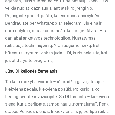
agentas, kuris sudrebino YouTube pasaulį. Open Claw
veikia nuolat, dažniausiai ant atskiro įrenginio.
Prijungiate prie el. pašto, kalendoriaus, naršyklės.
Bendraujate per WhatsApp ar Telegram. Jis eina ir
daro dalykus, o paskui praneša, kai baigė. Atvirai – tai
dar labai ankstyvos technologijos. Nustatymas
reikalauja techninių žinių. Yra saugumo rizikų. Bet
būtent ta kryptimi viskas juda – DI, kuris nelaukia, kol
jūs atidarysite programą.
Jūsų DI kelionės žemėlapis
Tai kaip mokytis vairuoti – iš pradžių galvojate apie
kiekvieną pedalą, kiekvieną posūkį. Po kurio laiko
tiesiog sėdate ir važiuojate. Su DI tas pats – kiekviena
siena, kurią perlipate, tampa nauju „normalumu”. Penki
etapai. Penkios sienos. Ir kiekvienai iš jų perlipti reikia