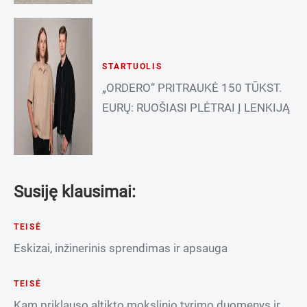
STARTUOLIS
„ORDERO“ PRITRAUKĖ 150 TŪKST.
EURŲ: RUOŠIASI PLĖTRAI Į LENKIJĄ
Susiję klausimai:
TEISĖ
Eskizai, inžinerinis sprendimas ir apsauga
TEISĖ
Kam priklauso altikto mokslinio tyrimo duomenys ir