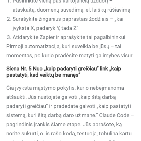
Pasirinkite vieną pasikartojančią užduotį –
ataskaitą, duomenų suvedimą, el. laiškų rūšiavimą
Surašykite žingsnius paprastais žodžiais – „kai
įvyksta X, padaryk Y, tada Z”
Atidarykite Zapier ir aprašykite tai pagalbininkui
Pirmoji automatizacija, kuri suveikia be jūsų – tai
momentas, po kurio pradėsite matyti galimybes visur.
Siena Nr. 5 Nuo „kaip padaryti greičiau” link „kaip
pastatyti, kad veiktų be manęs”
Čia įvyksta mąstymo pokytis, kurio nebeįmanoma
atšaukti. Jūs nustojate galvoti „kaip šitą darbą
padaryti greičiau” ir pradedate galvoti „kaip pastatyti
sistemą, kuri šitą darbą daro už mane.” Claude Code –
pagrindinis įrankis šiame etape. Jūs aprašote, ką
norite sukurti, o jis rašo kodą, testuoja, tobulina kartu