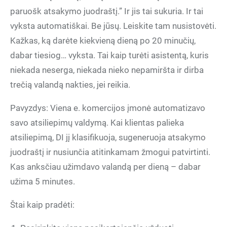
paruošk atsakymo juodraštį.” Ir jis tai sukuria. Ir tai
vyksta automatiškai. Be jūsų. Leiskite tam nusistovėti.
Kažkas, ką darėte kiekvieną dieną po 20 minučių,
dabar tiesiog… vyksta. Tai kaip turėti asistentą, kuris
niekada neserga, niekada nieko nepamiršta ir dirba
trečią valandą nakties, jei reikia.
Pavyzdys: Viena e. komercijos įmonė automatizavo
savo atsiliepimų valdymą. Kai klientas palieka
atsiliepimą, DI jį klasifikuoja, sugeneruoja atsakymo
juodraštį ir nusiunčia atitinkamam žmogui patvirtinti.
Kas anksčiau užimdavo valandą per dieną – dabar
užima 5 minutes.
Štai kaip pradėti: