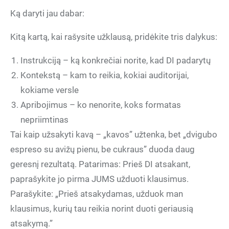
Ką daryti jau dabar:
Kitą kartą, kai rašysite užklausą, pridėkite tris dalykus:
Instrukciją – ką konkrečiai norite, kad DI padarytų
Kontekstą – kam to reikia, kokiai auditorijai,
kokiame versle
Apribojimus – ko nenorite, koks formatas
nepriimtinas
Tai kaip užsakyti kavą – „kavos” užtenka, bet „dvigubo
espreso su avižų pienu, be cukraus” duoda daug
geresnį rezultatą. Patarimas: Prieš DI atsakant,
paprašykite jo pirma JUMS užduoti klausimus.
Parašykite: „Prieš atsakydamas, užduok man
klausimus, kurių tau reikia norint duoti geriausią
atsakymą.”