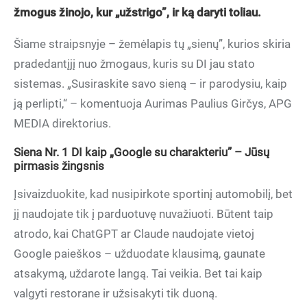
žmogus žinojo, kur „užstrigo”, ir ką daryti toliau.
Šiame straipsnyje – žemėlapis tų „sienų”, kurios skiria
pradedantįjį nuo žmogaus, kuris su DI jau stato
sistemas. „Susiraskite savo sieną – ir parodysiu, kaip
ją perlipti,“ – komentuoja Aurimas Paulius Girčys, APG
MEDIA direktorius.
Siena Nr. 1 DI kaip „Google su charakteriu” – Jūsų
pirmasis žingsnis
Įsivaizduokite, kad nusipirkote sportinį automobilį, bet
jį naudojate tik į parduotuvę nuvažiuoti. Būtent taip
atrodo, kai ChatGPT ar Claude naudojate vietoj
Google paieškos – užduodate klausimą, gaunate
atsakymą, uždarote langą. Tai veikia. Bet tai kaip
valgyti restorane ir užsisakyti tik duoną.