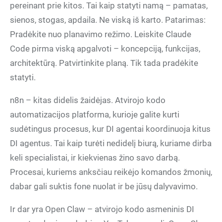
pereinant prie kitos. Tai kaip statyti namą – pamatas,
sienos, stogas, apdaila. Ne viską iš karto. Patarimas:
Pradėkite nuo planavimo režimo. Leiskite Claude
Code pirma viską apgalvoti – koncepciją, funkcijas,
architektūrą. Patvirtinkite planą. Tik tada pradėkite
statyti.
n8n – kitas didelis žaidėjas. Atvirojo kodo
automatizacijos platforma, kurioje galite kurti
sudėtingus procesus, kur DI agentai koordinuoja kitus
DI agentus. Tai kaip turėti nedidelį biurą, kuriame dirba
keli specialistai, ir kiekvienas žino savo darbą.
Procesai, kuriems anksčiau reikėjo komandos žmonių,
dabar gali suktis fone nuolat ir be jūsų dalyvavimo.
Ir dar yra Open Claw – atvirojo kodo asmeninis DI