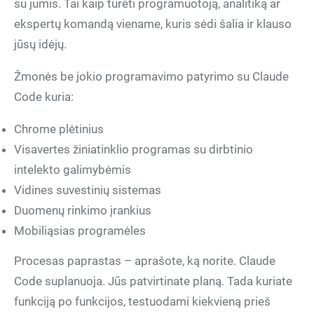
su jumis. Tai kaip turėti programuotoją, analitiką ar
ekspertų komandą viename, kuris sėdi šalia ir klauso
jūsų idėjų.
Žmonės be jokio programavimo patyrimo su Claude
Code kuria:
Chrome plėtinius
Visavertes žiniatinklio programas su dirbtinio
intelekto galimybėmis
Vidines suvestinių sistemas
Duomenų rinkimo įrankius
Mobiliąsias programėles
Procesas paprastas – aprašote, ką norite. Claude
Code suplanuoja. Jūs patvirtinate planą. Tada kuriate
funkciją po funkcijos, testuodami kiekvieną prieš