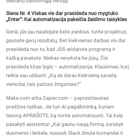
veikiantį bandomąją versiją.
Siena Nr. 4 Viskas vis dar prasideda nuo mygtuko
„Enter”: Kai automatizacija pakeičia žaidimo taisykles
Gerai, jūs jau naudojate kelis įrankius, turite projektus,
gaunate gerų rezultatų. Bet kiekvienas darbas vis dar
prasideda nuo to, kad JŪS atidarote programą ir
kažką parašote. Niekas nevyksta be jūsų. Čia
prasideda kitas lygis – automatizacija. Klausimas, kurį
reikia sau užduoti: „Ką aš darau kiekvieną savaitę
vienodai, tais pačiais žingsniais?”
Make.com arba Zapier.com – paprasčiausias
pradžios taškas. Jie turi AI pagalbininką, kuriam
tiesiog APRAŠOTE, ką norite automatizuoti. Tai kaip
pasakyti asistentui: „Kai gaunu naują formą, surašyk
duomenis į lentelę, nusiųsk Slack žinutę komandai ir