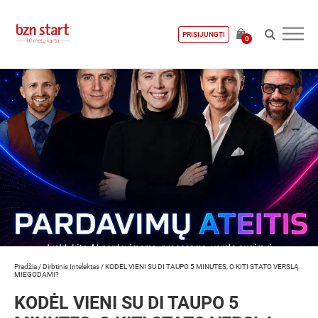
PRISIJUNGTI
0
Pradžia
/
Dirbtinis Intelektas
/
KODĖL VIENI SU DI TAUPO 5 MINUTES, O KITI STATO VERSLĄ
MIEGODAMI?
KODĖL VIENI SU DI TAUPO 5