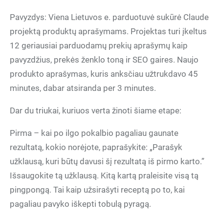
Pavyzdys: Viena Lietuvos e. parduotuvė sukūrė Claude
projektą produktų aprašymams. Projektas turi įkeltus
12 geriausiai parduodamų prekių aprašymų kaip
pavyzdžius, prekės ženklo toną ir SEO gaires. Naujo
produkto aprašymas, kuris anksčiau užtrukdavo 45
minutes, dabar atsiranda per 3 minutes.
Dar du triukai, kuriuos verta žinoti šiame etape:
Pirma – kai po ilgo pokalbio pagaliau gaunate
rezultatą, kokio norėjote, paprašykite: „Parašyk
užklausą, kuri būtų davusi šį rezultatą iš pirmo karto.”
Išsaugokite tą užklausą. Kitą kartą praleisite visą tą
pingpongą. Tai kaip užsirašyti receptą po to, kai
pagaliau pavyko iškepti tobulą pyragą.