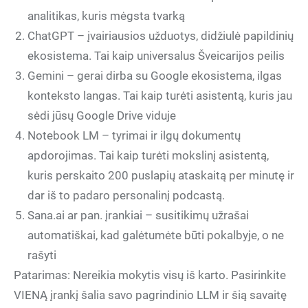
analitikas, kuris mėgsta tvarką
ChatGPT – įvairiausios užduotys, didžiulė papildinių
ekosistema. Tai kaip universalus Šveicarijos peilis
Gemini – gerai dirba su Google ekosistema, ilgas
konteksto langas. Tai kaip turėti asistentą, kuris jau
sėdi jūsų Google Drive viduje
Notebook LM – tyrimai ir ilgų dokumentų
apdorojimas. Tai kaip turėti mokslinį asistentą,
kuris perskaito 200 puslapių ataskaitą per minutę ir
dar iš to padaro personalinį podcastą.
Sana.ai ar pan. įrankiai – susitikimų užrašai
automatiškai, kad galėtumėte būti pokalbyje, o ne
rašyti
Patarimas: Nereikia mokytis visų iš karto. Pasirinkite
VIENĄ įrankį šalia savo pagrindinio LLM ir šią savaitę