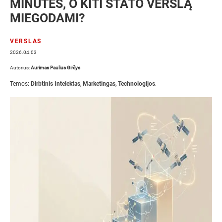
MINUTES, O KITI STATO VERSLĄ
MIEGODAMI?
VERSLAS
2026.04.03
Autorius:
Aurimas Paulius Girčys
Temos:
Dirbtinis Intelektas
,
Marketingas
,
Technologijos
.