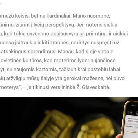
.
pamažu keisis, bet ne kardinaliai. Mano nuomone,
inimu, žiūrint į lyčių perspektyvą. Jei moteris siekia
a, kad tokia gyvenimo pusiausvyra jai priimtina, ir aiškiai
rocesą įsitraukia ir kiti žmonės, norintys nuspręsti už
imti atsakingus sprendimus. Manau, kad šioje vietoje
sovietinės kultūros, kad moterims lyderiaujančiose
tyt, su naujomis kartomis, tačiau tikrai pastebiu labai
yčių atžvilgiu mūsų šalyje yra gerokai mažesnė, nei buvo
 moterys“, – įsitikinusi verslininkė Ž. Glaveckaitė.