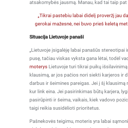
atsakomybės jausmą. Manau, kad tai taip pat re
„Tikrai pastebiu labai didelį proveržį jau d
gerokai mažesnė, nei buvo prieš keletą metų, 
Situacija Lietuvoje panaši
„Lietuvoje įsigalėję labai panašūs stereotipai 
pusę, tačiau viskas vyksta gana lėtai, todėl v
moterys
Lietuvoje turi tikrai puikų išsilavinimą
klausimą, ar jos pačios nori siekti karjeros ir d
darbus ir šeimines pareigas. Jei į šį klausimą m
kur link eina. Jei pasirinkimas būtų karjera, lyg
pasirūpinti ir šeima, vaikais, kiek vadovo pozi
taigi reikia susidėlioti prioritetus.
Pašnekovės teigimu, moteris yra labai sąmonin