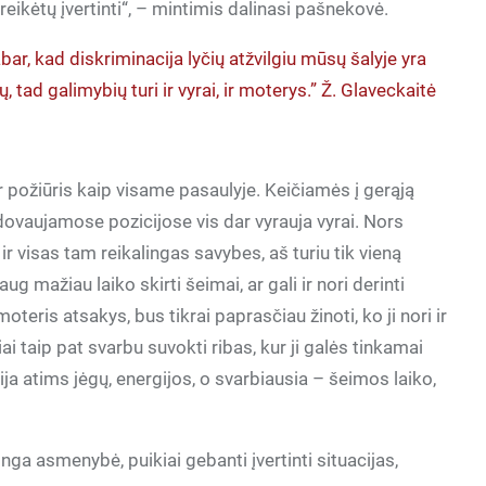
ikėtų įvertinti“, – mintimis dalinasi pašnekovė.
abar, kad diskriminacija lyčių atžvilgiu mūsų šalyje yra
tad galimybių turi ir vyrai, ir moterys.” Ž. Glaveckaitė
ir požiūris kaip visame pasaulyje. Keičiamės į gerąją
adovaujamose pozicijose vis dar vyrauja vyrai. Nors
 ir visas tam reikalingas savybes, aš turiu tik vieną
aug mažiau laiko skirti šeimai, ar gali ir nori derinti
oteris atsakys, bus tikrai paprasčiau žinoti, ko ji nori ir
iai taip pat svarbu suvokti ribas, kur ji galės tinkamai
cija atims jėgų, energijos, o svarbiausia – šeimos laiko,
ga asmenybė, puikiai gebanti įvertinti situacijas,