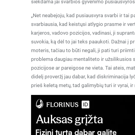
siekdama jai svarbios gyvenimo pusiausvyros
„Net neabejoju, kad pusiausvyra svarbi ir tai 
svarbiausia, kad keistųsi atlygio prasme ir vert
karjeros, vadovo pozicijos, vadinasi, ji suprant
suvokia, ką dėl to jai teks paaukoti. Dažnai į p
moteris, tačiau to būti negali, ji pati turi pri
problema daugiau mentaliteto ir užsilikusios 
pozicijose ar pareigose ne vieta. Tai ateis, ma
didelį proveržį jau dabar, kad diskriminacija l
prieš keletą metų, tad galimybių turi ir vyrai, ir