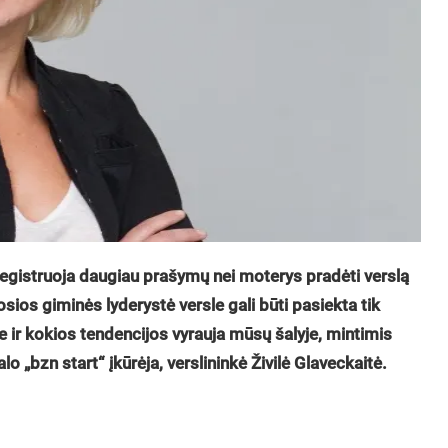
egistruoja daugiau prašymų nei moterys pradėti verslą
sios giminės lyderystė versle gali būti pasiekta tik
e ir kokios tendencijos vyrauja mūsų šalyje, mintimis
lo „bzn start“ įkūrėja, verslininkė Živilė Glaveckaitė.