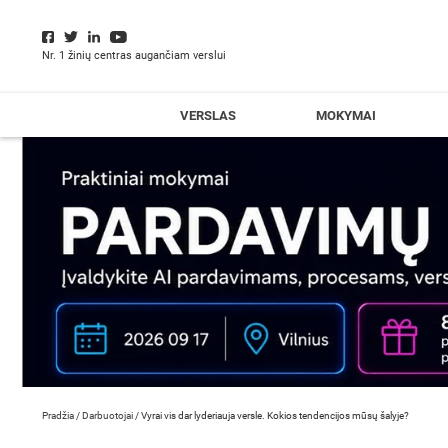
Nr. 1 žinių centras augančiam verslui
VERSLAS
MOKYMAI
Pradžia
/
Darbuotojai
/
Vyrai vis dar lyderiauja versle. Kokios tendencijos mūsų šalyje?