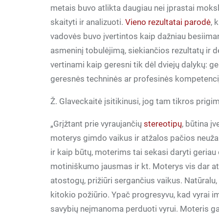
metais buvo atlikta daugiau nei įprastai moksli
skaityti ir analizuoti.
Vieno rezultatai parodė
, 
vadovės buvo įvertintos kaip dažniau besiimanč
asmeninį tobulėjimą, siekiančios rezultatų i
vertinami kaip geresni tik dėl dviejų dalykų: g
geresnės techninės ar profesinės kompetenci
Ž. Glaveckaitė įsitikinusi, jog tam tikros prigim
„Grįžtant prie vyraujančių
stereotipų
, būtina į
moterys gimdo vaikus ir atžalos pačios neuža
ir kaip būtų, moterims tai sekasi daryti geria
motiniškumo jausmas ir kt. Moterys vis dar at
atostogų, prižiūri sergančius vaikus. Natūral
kitokio požiūrio. Ypač progresyvu, kad vyrai i
savybių neįmanoma perduoti vyrui. Moteris gali 