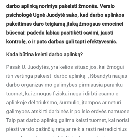
darbo aplinką norintys pakeisti žmonės. Verslo
psichologė Ugnė Juodytė sako, kad darbo aplinkos
pakeitimas daro teigiamą įtaką žmogaus emocinei
būsenai: padeda labiau pasitikėti savimi, jausti
kontrolę, o ir pats darbas gali tapti efektyvesnis.
Kada būtina keisti darbo aplinką?
Pasak U. Juodytės, yra kelios situacijos, kai žmogui
itin vertinga pakeisti darbo aplinką. „Išbandyti naujas
darbo organizavimo galimybes pirmiausia paranku
tuomet, kai žmogus fiziškai negali dirbti esamoje
aplinkoje dėl triukšmo, šurmulio, įtampos ar neturi
galimybės atskirti darbinės ir poilsio erdvės namuose.
Taip pat darbo aplinką galima keisti tuomet, kai norisi
plėsti verslo pažinčių ratą ar reikia rasti netradicinius