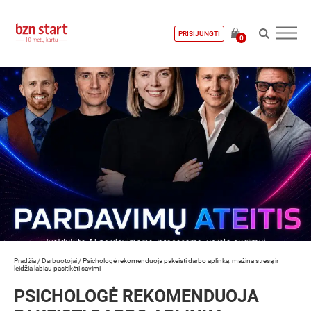
PRISIJUNGTI
0
Pradžia
/
Darbuotojai
/
Psichologė rekomenduoja pakeisti darbo aplinką: mažina stresą ir
leidžia labiau pasitikėti savimi
PSICHOLOGĖ REKOMENDUOJA