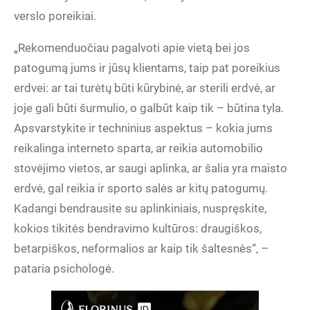
verslo poreikiai.
„Rekomenduočiau pagalvoti apie vietą bei jos
patogumą jums ir jūsų klientams, taip pat poreikius
erdvei: ar tai turėtų būti kūrybinė, ar sterili erdvė, ar
joje gali būti šurmulio, o galbūt kaip tik – būtina tyla.
Apsvarstykite ir techninius aspektus – kokia jums
reikalinga interneto sparta, ar reikia automobilio
stovėjimo vietos, ar saugi aplinka, ar šalia yra maisto
erdvė, gal reikia ir sporto salės ar kitų patogumų.
Kadangi bendrausite su aplinkiniais, nuspręskite,
kokios tikitės bendravimo kultūros: draugiškos,
betarpiškos, neformalios ar kaip tik šaltesnės“, –
pataria psichologė.