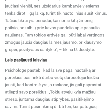
jaučiasi vieniši, nes užsidarius kambaryje vieniems
tenka dirbti ilgą laiką, turint tik nuotolinius susitikimus.
Tačiau tikrai yra periodai, kai norisi kitų žmonių,
poilsio, pokalbių prie kavos puodelio apie pasaulio
naujienas. Tam tokios erdvės gali būti labai vertingos:
žmogus jaučia daugiau laimės jausmo, priklausymo
grupei, pozityvaus santykio“, – tikina U. Juodytė.
Leis pasijausti laisviau
Psichologė pastebi, kad laisvė pagal nuotaiką ar
poreikius pasirinkti darbo vietą darbuotojui leidžia
jausti, kad kontrolė yra jo rankose, jis gali paprastai
atliepti savo poreikius. „Tokiu atveju kyla mažiau
streso, juntama daugiau stiprybės, pasitikėjimo
savimi. Turint pasirinkimą dirbti ten, kur patogiau,