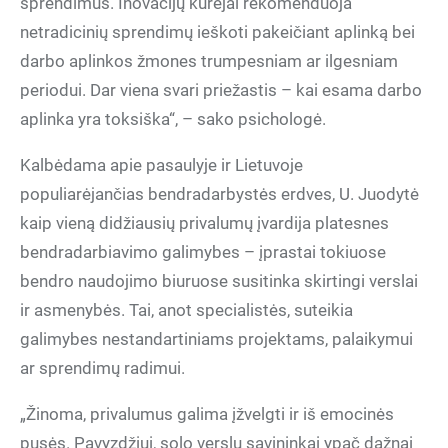
sprendimus. Inovacijų kūrėjai rekomenduoja
netradicinių sprendimų ieškoti pakeičiant aplinką bei
darbo aplinkos žmones trumpesniam ar ilgesniam
periodui. Dar viena svari priežastis – kai esama darbo
aplinka yra toksiška“, – sako psichologė.
Kalbėdama apie pasaulyje ir Lietuvoje
populiarėjančias bendradarbystės erdves, U. Juodytė
kaip vieną didžiausių privalumų įvardija platesnes
bendradarbiavimo galimybes – įprastai tokiuose
bendro naudojimo biuruose susitinka skirtingi verslai
ir asmenybės. Tai, anot specialistės, suteikia
galimybes nestandartiniams projektams, palaikymui
ar sprendimų radimui.
„Žinoma, privalumus galima įžvelgti ir iš emocinės
pusės. Pavyzdžiui, solo verslų savininkai ypač dažnai