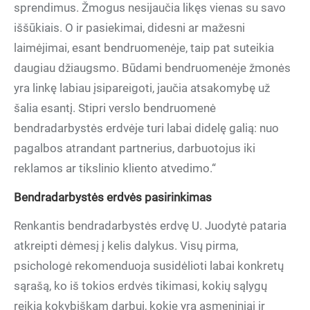
sprendimus. Žmogus nesijaučia likęs vienas su savo
iššūkiais. O ir pasiekimai, didesni ar mažesni
laimėjimai, esant bendruomenėje, taip pat suteikia
daugiau džiaugsmo. Būdami bendruomenėje žmonės
yra linkę labiau įsipareigoti, jaučia atsakomybę už
šalia esantį. Stipri verslo bendruomenė
bendradarbystės erdvėje turi labai didelę galią: nuo
pagalbos atrandant partnerius, darbuotojus iki
reklamos ar tikslinio kliento atvedimo.“
Bendradarbystės erdvės pasirinkimas
Renkantis bendradarbystės erdvę U. Juodytė pataria
atkreipti dėmesį į kelis dalykus. Visų pirma,
psichologė rekomenduoja susidėlioti labai konkretų
sąrašą, ko iš tokios erdvės tikimasi, kokių sąlygų
reikia kokybiškam darbui, kokie yra asmeniniai ir