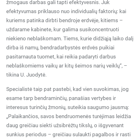
žmogaus darbas gali tapti efektyvesnis. Juk
efektyvumas priklauso nuo individualių faktorių: kai
kuriems patinka dirbti bendroje erdvėje, kitiems –
uždarame kabinete, kur galima susikoncentruoti
niekieno neblaškomam. Tiems, kurie didžiąją laiko dalį
dirba iš namų, bendradarbystės erdvės puikiai
pasitarnauta tuomet, kai reikia padaryti darbus
neblaškomiems vaikų ar kitų šeimos narių veiklų“, –
tikina U. Juodytė.
Specialistė taip pat pastebi, kad vien suvokimas, jog
esame tarp bendraminčių, panašias vertybes ir
interesus turinčių žmonių, suteikia saugumo jausmą:
„Palaikančios, savos bendruomenės turėjimas leidžia
daug greičiau siekti užsibrėžtų tikslų, o išgyvenant
sunkius periodus – greičiau sulaukti pagalbos ir rasti