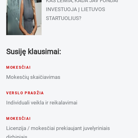
KAS LEMIA, KADA JAV FONDAI
INVESTUOJA Į LIETUVOS
STARTUOLIUS?
Susiję klausimai:
MOKESČIAI
Mokesčių skaičiavimas
VERSLO PRADŽIA
Individuali veikla ir reikalavimai
MOKESČIAI
Licenzija / mokesčiai prekiaujant juvelyriniais
dirbiniais