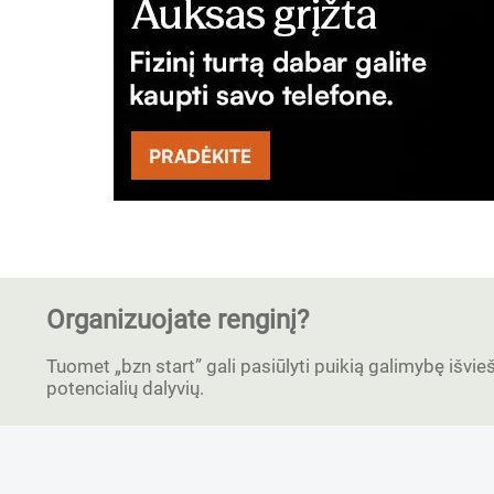
Organizuojate renginį?
Tuomet „bzn start” gali pasiūlyti puikią galimybę išvieši
potencialių dalyvių.