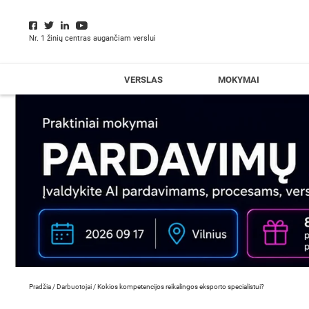
Nr. 1 žinių centras augančiam verslui
VERSLAS
MOKYMAI
Pradžia
/
Darbuotojai
/
Kokios kompetencijos reikalingos eksporto specialistui?