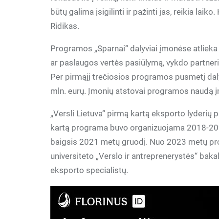
būtų galima įsigilinti ir pažinti jas, reikia laiko
Ridikas.
Programos „Sparnai“ dalyviai įmonėse atlieka 
ar paslaugos vertės pasiūlymą, vykdo partnerių
Per pirmąjį trečiosios programos pusmetį da
mln. eurų. Įmonių atstovai programos naudą įm
„Versli Lietuva“ pirmą kartą eksporto lyderių
kartą programa buvo organizuojama 2018-2020 
baigsis 2021 metų gruodį. Nuo 2023 metų pro
universiteto „Verslo ir antreprenerystės“ bak
eksporto specialistų.