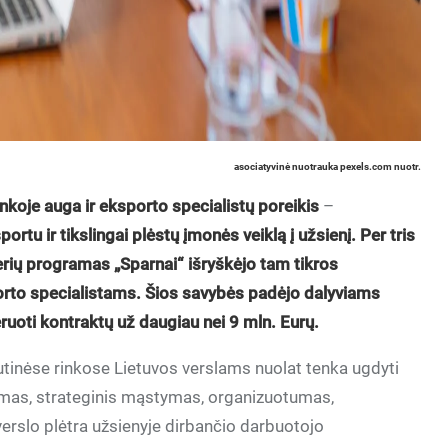
asociatyvinė nuotrauka pexels.com nuotr.
inkoje auga ir eksporto specialistų poreikis
–
rtu ir tikslingai plėstų įmonės veiklą į užsienį. Per tris
erių programas „Sparnai“ išryškėjo tam tikros
to specialistams. Šios savybės padėjo dalyviams
uoti kontraktų už daugiau nei 9 mln. Eurų.
utinėse rinkose Lietuvos verslams nuolat tenka ugdyti
mas, strateginis mąstymas, organizuotumas,
erslo plėtra užsienyje dirbančio darbuotojo