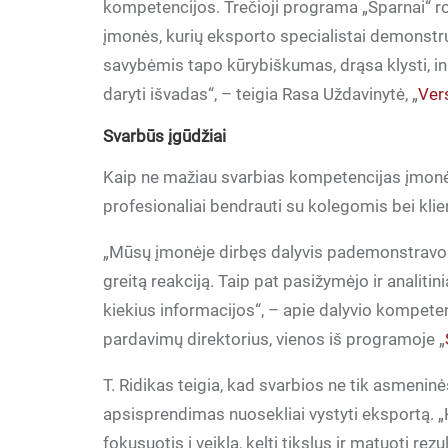
kompetencijos. Trečioji programa „Sparnai“ ro
įmonės, kurių eksporto specialistai demonstruo
savybėmis tapo kūrybiškumas, drąsa klysti, in
daryti išvadas“, – teigia Rasa Uždavinytė, „
Vers
Svarbūs įgūdžiai
Kaip ne mažiau svarbias kompetencijas įmonės
profesionaliai bendrauti su kolegomis bei klie
„Mūsų įmonėje dirbęs dalyvis pademonstravo pu
greitą reakciją. Taip pat pasižymėjo ir analiti
kiekius informacijos“, – apie dalyvio kompet
pardavimų direktorius, vienos iš programoje „
T. Ridikas teigia, kad svarbios ne tik asmeni
apsisprendimas nuosekliai vystyti eksportą. „K
fokusuotis į veiklą, kelti tikslus ir matuoti rez