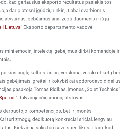
do, kad geriausius eksporto rezultatus pasiekia tos
ja dar platesnį įgūdžių rinkinį. Labai svarbiomis
iciatyvumas, gebėjimas analizuoti duomenis ir iš jų
li Lietuva
“ Eksporto departamento vadovė.
 mini emocinį intelektą, gebėjimus dirbti komandoje ir
ntais.
ikias anglų kalbos žinias, verslumą, verslo etiketą bei
niais gebėjimais, greitai ir kokybiškai apdorodavo didelius
encijas pasakoja Tomas Ridikas, įmonės „Solet Technics“
Sparnai
“ dalyvaujančių įmonių atstovas.
nės darbuotojo kompetencijos, bet ir įmonės
ai turi žmogų, dedikuotą konkrečiai sričiai, lengviau
ultatus. Kiekviena šalis turi savo specifikos ir tam, kad