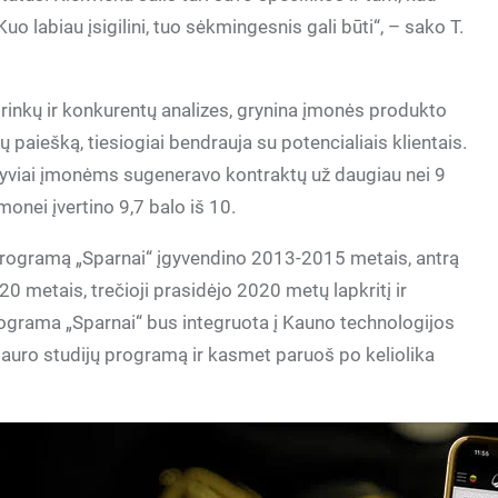
. Kuo labiau įsigilini, tuo sėkmingesnis gali būti“, – sako T.
rinkų ir konkurentų analizes, grynina įmonės produkto
 paiešką, tiesiogiai bendrauja su potencialiais klientais.
lyviai įmonėms sugeneravo kontraktų už daugiau nei 9
onei įvertino 9,7 balo iš 10.
 programą „Sparnai“ įgyvendino 2013-2015 metais, antrą
metais, trečioji prasidėjo 2020 metų lapkritį ir
grama „Sparnai“ bus integruota į Kauno technologijos
alauro studijų programą ir kasmet paruoš po keliolika