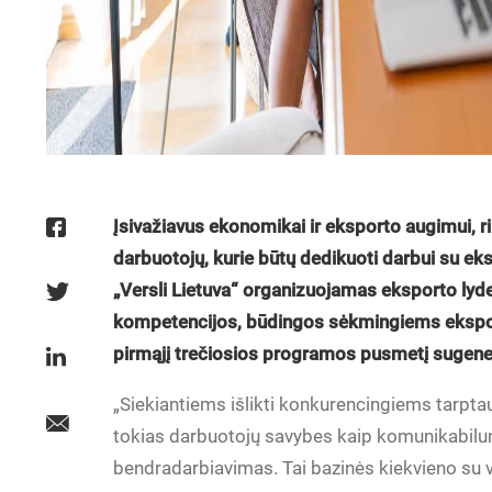
Įsivažiavus ekonomikai ir eksporto augimui, r
darbuotojų, kurie būtų dedikuoti darbui su ekspo
„Versli Lietuva“ organizuojamas eksporto lyd
kompetencijos, būdingos sėkmingiems ekspor
pirmąjį trečiosios programos pusmetį sugener
„Siekiantiems išlikti konkurencingiems tarpta
tokias darbuotojų savybes kaip komunikabilu
bendradarbiavimas. Tai bazinės kiekvieno su v