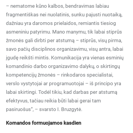
– nematome kūno kalbos, bendravimas labiau
fragmentiškas nei nuolatinis, sunku pajusti nuotaiką,
dažniau yra daromos prielaidos, remiantis tiesiog
asmeniniu patyrimu. Mano manymu, tik labai stiprūs
žmonės gali dirbti per atstumą – stiprūs, visų pirma,
savo pačių disciplinos organizavimu, visų antra, labai
įgudę reikšti mintis. Komunikacija yra vienas esminių
komandinio darbo organizavimo dalykų, o skirtingų
kompetencijų žmonės – rinkodaros specialistai,
verslo vystytojai ar programuotojai – iš principo yra
labai skirtingi. Todėl tikiu, kad darbas per atstumą
efektyvus, tačiau reikia būti labai gerai tam
pasiruošus“, – svarsto I. Bruzgytė.
Komandos formuojamos kasdien