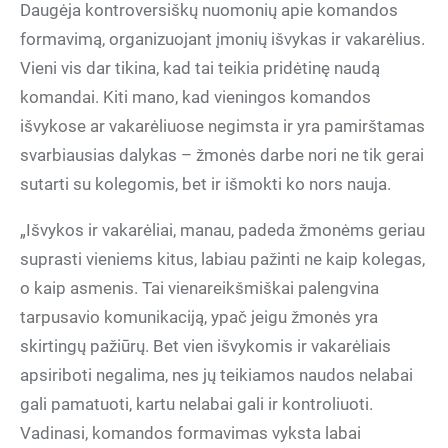
Daugėja kontroversiškų nuomonių apie komandos
formavimą, organizuojant įmonių išvykas ir vakarėlius.
Vieni vis dar tikina, kad tai teikia pridėtinę naudą
komandai. Kiti mano, kad vieningos komandos
išvykose ar vakarėliuose negimsta ir yra pamirštamas
svarbiausias dalykas – žmonės darbe nori ne tik gerai
sutarti su kolegomis, bet ir išmokti ko nors nauja.
„Išvykos ir vakarėliai, manau, padeda žmonėms geriau
suprasti vieniems kitus, labiau pažinti ne kaip kolegas,
o kaip asmenis. Tai vienareikšmiškai palengvina
tarpusavio komunikaciją, ypač jeigu žmonės yra
skirtingų pažiūrų. Bet vien išvykomis ir vakarėliais
apsiriboti negalima, nes jų teikiamos naudos nelabai
gali pamatuoti, kartu nelabai gali ir kontroliuoti.
Vadinasi, komandos formavimas vyksta labai