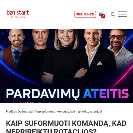
PRISIJUNGTI
0
Pradžia
/
Darbuotojai
/
Kaip suformuoti komandą, kad neprireiktų rotacijos?
KAIP SUFORMUOTI KOMANDĄ, KAD
NEPRIREIKTŲ ROTACIJOS?