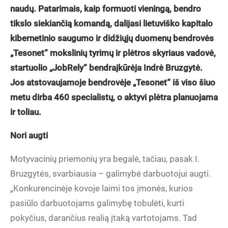
naudų. Patarimais, kaip formuoti vieningą, bendro
tikslo siekiančią komandą, dalijasi lietuviško kapitalo
kibernetinio saugumo ir didžiųjų duomenų bendrovės
„Tesonet“ mokslinių tyrimų ir plėtros skyriaus vadovė,
startuolio „JobRely“ bendraįkūrėja Indrė Bruzgytė.
Jos atstovaujamoje bendrovėje „Tesonet“ iš viso šiuo
metu dirba 460 specialistų, o aktyvi plėtra planuojama
ir toliau.
Nori augti
Motyvacinių priemonių yra begalė, tačiau, pasak I.
Bruzgytės, svarbiausia – galimybė darbuotojui augti.
„Konkurencinėje kovoje laimi tos įmonės, kurios
pasiūlo darbuotojams galimybę tobulėti, kurti
pokyčius, darančius realią įtaką vartotojams. Tad