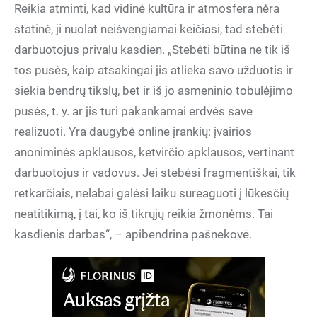
Reikia atminti, kad vidinė kultūra ir atmosfera nėra
statinė, ji nuolat neišvengiamai keičiasi, tad stebėti
darbuotojus privalu kasdien. „Stebėti būtina ne tik iš
tos pusės, kaip atsakingai jis atlieka savo užduotis ir
siekia bendrų tikslų, bet ir iš jo asmeninio tobulėjimo
pusės, t. y. ar jis turi pakankamai erdvės save
realizuoti. Yra daugybė online įrankių: įvairios
anoniminės apklausos, ketvirčio apklausos, vertinant
darbuotojus ir vadovus. Jei stebėsi fragmentiškai, tik
retkarčiais, nelabai galėsi laiku sureaguoti į lūkesčių
neatitikimą, į tai, ko iš tikrųjų reikia žmonėms. Tai
kasdienis darbas“, – apibendrina pašnekovė.