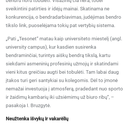
bendru noru tobulėti. Visažinių čia nėra, todėl
sveikintini patirties ir idėjų mainai. Skatinama ne
konkurencija, o bendradarbiavimas, judėjimas bendro
tikslo link, puoselėjama tokių pat vertybių sistema.
„Pati „Tesonet“ matau kaip universiteto miestelį (angl.
university campus), kur kasdien susirenka
bendraminčiai, turintys aiškų bendrą tikslą, kartu
siekdami asmeninių profesinių užmojų ir skatindami
vieni kitus greičiau augti bei tobulėti. Tam labai daug
įtakos turi geri santykiai su kolegomis. Dėl to įmonė
nemažai investuoja į atmosferą, pradedant nuo sporto
ir žaidimų kambarių iki užsiėmimų už biuro ribų“, –
pasakoja I. Bruzgytė.
Neužtenka išvykų ir vakarėlių