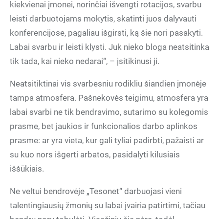
kiekvienai įmonei, norinčiai išvengti rotacijos, svarbu
leisti darbuotojams mokytis, skatinti juos dalyvauti
konferencijose, pagaliau išgirsti, ką šie nori pasakyti.
Labai svarbu ir leisti klysti. Juk nieko bloga neatsitinka
tik tada, kai nieko nedarai“, – įsitikinusi ji.
Neatsitiktinai vis svarbesniu rodikliu šiandien įmonėje
tampa atmosfera. Pašnekovės teigimu, atmosfera yra
labai svarbi ne tik bendravimo, sutarimo su kolegomis
prasme, bet jaukios ir funkcionalios darbo aplinkos
prasme: ar yra vieta, kur gali tyliai padirbti, pažaisti ar
su kuo nors išgerti arbatos, pasidalyti kilusiais
iššūkiais.
Ne veltui bendrovėje „Tesonet“ darbuojasi vieni
talentingiausių žmonių su labai įvairia patirtimi, tačiau