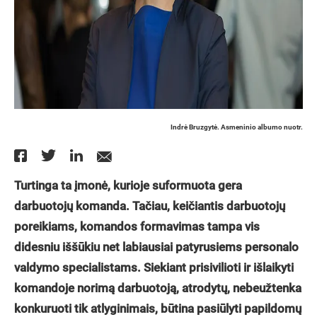
Indrė Bruzgytė. Asmeninio albumo nuotr.
Turtinga ta įmonė, kurioje suformuota gera
darbuotojų komanda. Tačiau, keičiantis darbuotojų
poreikiams, komandos formavimas tampa vis
didesniu iššūkiu net labiausiai patyrusiems personalo
valdymo specialistams. Siekiant prisivilioti ir išlaikyti
komandoje norimą darbuotoją, atrodytų, nebeužtenka
konkuruoti tik atlyginimais, būtina pasiūlyti papildomų