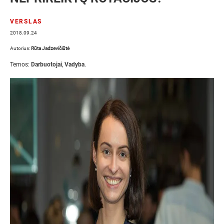
VERSLAS
2018.09.24
Autorius:
Rūta Jadzevičiūtė
Temos:
Darbuotojai
,
Vadyba
.