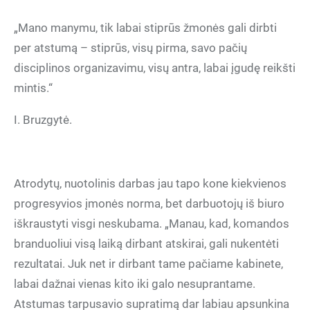
„Mano manymu, tik labai stiprūs žmonės gali dirbti
per atstumą – stiprūs, visų pirma, savo pačių
disciplinos organizavimu, visų antra, labai įgudę reikšti
mintis.“
I. Bruzgytė.
Atrodytų, nuotolinis darbas jau tapo kone kiekvienos
progresyvios įmonės norma, bet darbuotojų iš biuro
iškraustyti visgi neskubama. „Manau, kad, komandos
branduoliui visą laiką dirbant atskirai, gali nukentėti
rezultatai. Juk net ir dirbant tame pačiame kabinete,
labai dažnai vienas kito iki galo nesuprantame.
Atstumas tarpusavio supratimą dar labiau apsunkina