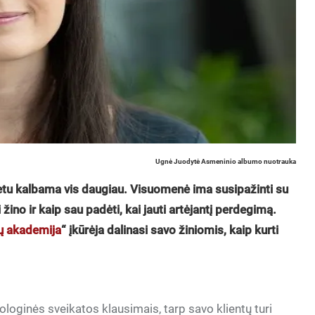
Ugnė Juodytė Asmeninio albumo nuotrauka
etu kalbama vis daugiau. Visuomenė ima susipažinti su
 žino ir kaip sau padėti, kai jauti artėjantį perdegimą.
ų akademija
“ įkūrėja dalinasi savo žiniomis, kaip kurti
ologinės sveikatos klausimais, tarp savo klientų turi