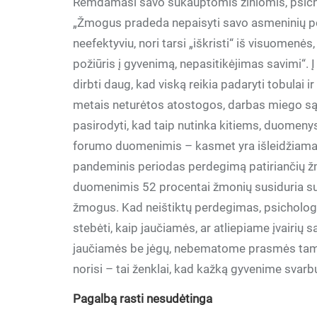
Remdamasi savo sukauptomis žiniomis, psich
„Žmogus pradeda nepaisyti savo asmeninių po
neefektyviu, nori tarsi „iškristi“ iš visuomenės
požiūris į gyvenimą, nepasitikėjimas savimi“. Į 
dirbti daug, kad viską reikia padaryti tobulai 
metais neturėtos atostogos, darbas miego sąs
pasirodyti, kad taip nutinka kitiems, duomeny
forumo duomenimis – kasmet yra išleidžiama 
pandeminis periodas perdegimą patiriančių ž
duomenimis 52 procentai žmonių susiduria su
žmogus. Kad neištiktų perdegimas, psichologė 
stebėti, kaip jaučiamės, ar atliepiame įvairių
jaučiamės be jėgų, nebematome prasmės tame k
norisi – tai ženklai, kad kažką gyvenime svarbu
Pagalbą rasti nesudėtinga