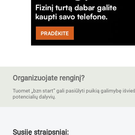
Organizuojate renginį?
Tuomet „bzn start” gali pasiūlyti puikią galimybę išvieši
potencialių dalyvių.
Susiję straipsniai: