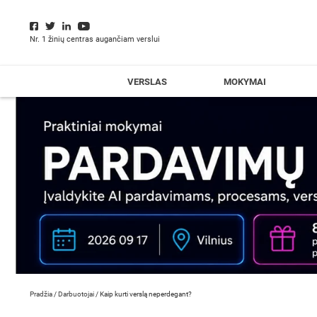
Nr. 1 žinių centras augančiam verslui
VERSLAS
MOKYMAI
Pradžia
/
Darbuotojai
/
Kaip kurti verslą neperdegant?