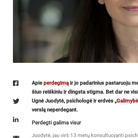
Apie
perdegimą
ir jo padarinius pastaruoju m
šiuo reiškiniu ir dingsta stigma. Bet dar ne visi
Ugnė Juodytė, psichologė ir erdvės „
Galimybi
verslą neperdegant.
Perdegti galima visur
Juodytė, jau virš 13 metų konsultuojanti psich