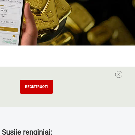
REGISTRUOTI
Susiję renginiai: