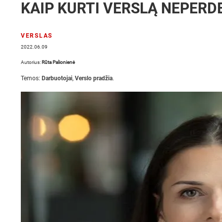
KAIP KURTI VERSLĄ NEPER
VERSLAS
2022.06.09
Autorius:
Rūta Palionienė
Temos:
Darbuotojai
,
Verslo pradžia
.