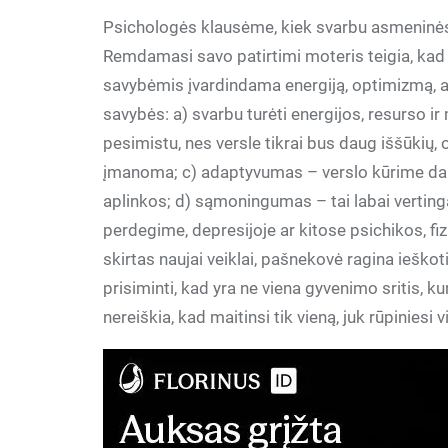
Psichologės klausėme, kiek svarbu asmeninės
Remdamasi savo patirtimi moteris teigia, kad 
savybėmis įvardindama energiją, optimizmą, 
savybės: a) svarbu turėti energijos, resurso ir 
pesimistu, nes versle tikrai bus daug iššūkių, 
įmanoma; c) adaptyvumas – verslo kūrime daug 
aplinkos; d) sąmoningumas – tai labai vertinga
perdegime, depresijoje ar kitose psichikos, fi
skirtas naujai veiklai, pašnekovė ragina ieško
prisiminti, kad yra ne viena gyvenimo sritis, kuria
nereiškia, kad maitinsi tik vieną, juk rūpiniesi v