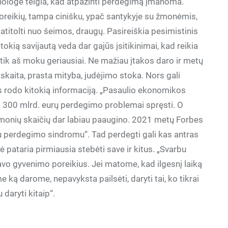
ologė teigia, kad atpažinti perdegimą įmanoma.
reikių, tampa cinišku, ypač santykyje su žmonėmis,
, atitolti nuo šeimos, draugų. Pasireiškia pesimistinis
tokią savijautą veda dar gajūs įsitikinimai, kad reikia
ir tik aš moku geriausiai. Ne mažiau įtakos daro ir metų
kaita, prasta mityba, judėjimo stoka. Nors gali
s rodo kitokią informaciją. „Pasaulio ekonomikos
300 mlrd. eurų perdegimo problemai spręsti. O
monių skaičių dar labiau paaugino. 2021 metų Forbes
 perdegimo sindromu“. Tad perdegti gali kas antras
pataria pirmiausia stebėti save ir kitus. „Svarbu
 savo gyvenimo poreikius. Jei matome, kad ilgesnį laiką
ą darome, nepavyksta pailsėti, daryti tai, ko tikrai
 daryti kitaip“.