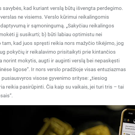
 savybės, kad kuriant verslą būtų išvengta perdegimo.
verslas ne visiems. Verslo kūrimui reikalingomis
adaptyvumą ir sąmoningumą. „Sakyčiau reikalingos
mokėti jį susikurti; b) būti labiau optimistu nei
o tam, kad juos spręsti reikia nors mažyčio tikėjimo, jog
pokyčių ir reikalavimo prisitaikyti prie kintančios
 norint mokytis, augti ir auginti verslą bei nepaskęsti
zinėse ligose“. Ir nors verslo pradžioje visas entuziazmas
ti pusiausvyros visose gyvenimo srityse: „tiesiog
 reikia pasirūpinti. Čia kaip su vaikais, jei turi tris – tai
isais“.