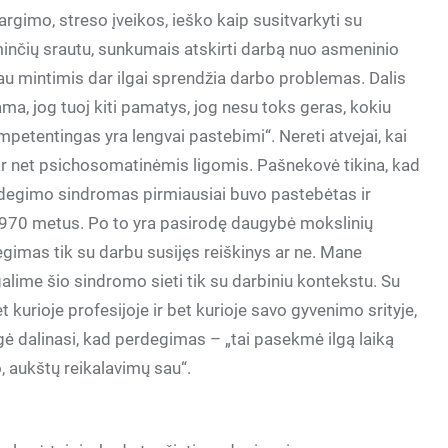
argimo, streso įveikos, ieško kaip susitvarkyti su
inčių srautu, sunkumais atskirti darbą nuo asmeninio
iau mintimis dar ilgai sprendžia darbo problemas. Dalis
ma, jog tuoj kiti pamatys, jog nesu toks geras, kokiu
petentingas yra lengvai pastebimi“. Nereti atvejai, kai
ar net psichosomatinėmis ligomis. Pašnekovė tikina, kad
erdegimo sindromas pirmiausiai buvo pastebėtas ir
1970 metus. Po to yra pasirodę daugybė mokslinių
egimas tik su darbu susijęs reiškinys ar ne. Mane
alime šio sindromo sieti tik su darbiniu kontekstu. Su
urioje profesijoje ir bet kurioje savo gyvenimo srityje,
ogė dalinasi, kad perdegimas – „tai pasekmė ilgą laiką
o, aukštų reikalavimų sau“.