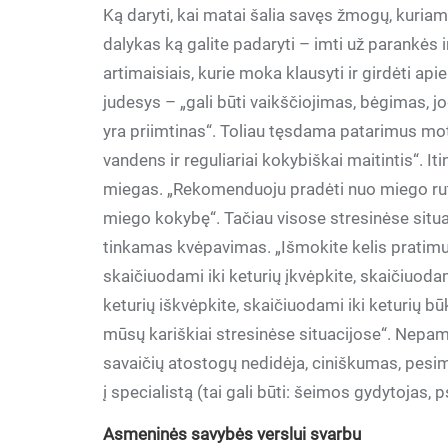
Ką daryti, kai matai šalia savęs žmogų, kuri
dalykas ką galite padaryti – imti už parankės ir
artimaisiais, kurie moka klausyti ir girdėti api
judesys – „gali būti vaikščiojimas, bėgimas, 
yra priimtinas“. Toliau tęsdama patarimus mot
vandens ir reguliariai kokybiškai maitintis“. I
miegas. „Rekomenduoju pradėti nuo miego rutin
miego kokybę“. Tačiau visose stresinėse situ
tinkamas kvėpavimas. „Išmokite kelis pratimus
skaičiuodami iki keturių įkvėpkite, skaičiuoda
keturių iškvėpkite, skaičiuodami iki keturių bū
mūsų kariškiai stresinėse situacijose“. Nepamirš
savaičių atostogų nedidėja, ciniškumas, pesim
į specialistą (tai gali būti: šeimos gydytojas,
Asmeninės savybės verslui svarbu