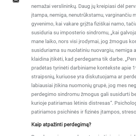
nemažai verslininkų. Daug jų kreipiasi dėl perv
įtampa, nemiga, nenutrūkstamu, varginančiu m
gyvenimo, kai vakare grįžta fiziškai namo, tač
susiduria su imposterio sindromu, „kai galvoja
mane laiko, nors visi įrodymai, jog žmogus kom
susiduriama su nuolatiniu nuovargiu, nemiga 
klaidina įtikėti, kad perdegama tik darbe. „P
pradėtas tyrinėti darbiniame kontekste apie 
straipsnių, kuriuose yra diskutuojama ar perd
labiausiai įtikina nuomonių grupė, jog mes neg
perdegimo sindromu žmogus gali susidurti bet k
kurioje patiriamas lėtinis distresas“. Psichol
patiriamos psichinės ir fizinės įtampos, stres
Kaip atpažinti perdegimą?