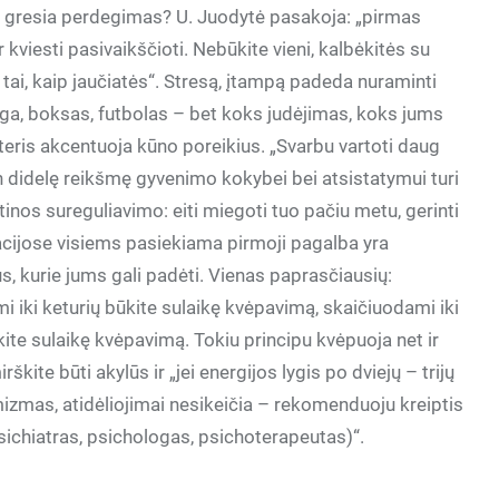
am gresia perdegimas? U. Juodytė pasakoja: „pirmas
 kviesti pasivaikščioti. Nebūkite vieni, kalbėkitės su
e tai, kaip jaučiatės“. Stresą, įtampą padeda nuraminti
joga, boksas, futbolas – bet koks judėjimas, koks jums
eris akcentuoja kūno poreikius. „Svarbu vartoti daug
tin didelę reikšmę gyvenimo kokybei bei atsistatymui turi
os sureguliavimo: eiti miegoti tuo pačiu metu, gerinti
acijose visiems pasiekiama pirmoji pagalba yra
, kurie jums gali padėti. Vienas paprasčiausių:
mi iki keturių būkite sulaikę kvėpavimą, skaičiuodami iki
kite sulaikę kvėpavimą. Tokiu principu kvėpuoja net ir
kite būti akylūs ir „jei energijos lygis po dviejų – trijų
izmas, atidėliojimai nesikeičia – rekomenduoju kreiptis
 psichiatras, psichologas, psichoterapeutas)“.