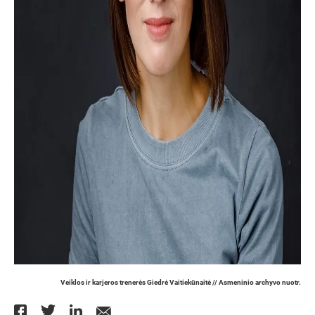
Veiklos ir karjeros trenerės Giedrė Vaitiekūnaitė // Asmeninio archyvo nuotr.