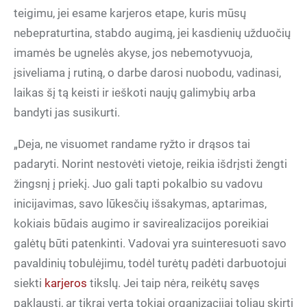
teigimu, jei esame karjeros etape, kuris mūsų
nebepraturtina, stabdo augimą, jei kasdienių užduočių
imamės be ugnelės akyse, jos nebemotyvuoja,
įsiveliama į rutiną, o darbe darosi nuobodu, vadinasi,
laikas šį tą keisti ir ieškoti naujų galimybių arba
bandyti jas susikurti.
„Deja, ne visuomet randame ryžto ir drąsos tai
padaryti. Norint nestovėti vietoje, reikia išdrįsti žengti
žingsnį į priekį. Juo gali tapti pokalbio su vadovu
inicijavimas, savo lūkesčių išsakymas, aptarimas,
kokiais būdais augimo ir savirealizacijos poreikiai
galėtų būti patenkinti. Vadovai yra suinteresuoti savo
pavaldinių tobulėjimu, todėl turėtų padėti darbuotojui
siekti
karjeros
tikslų. Jei taip nėra, reikėtų savęs
paklausti, ar tikrai verta tokiai organizacijai toliau skirti