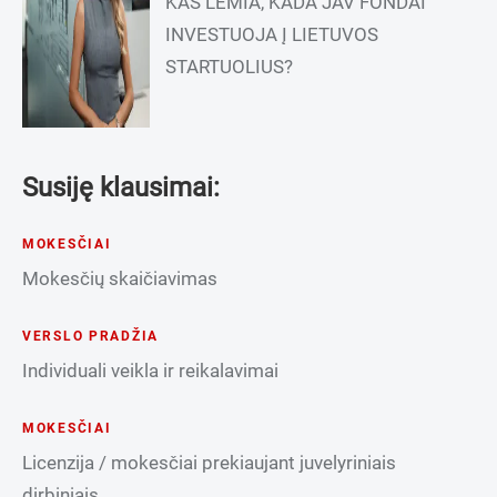
KAS LEMIA, KADA JAV FONDAI
INVESTUOJA Į LIETUVOS
STARTUOLIUS?
Susiję klausimai:
MOKESČIAI
Mokesčių skaičiavimas
VERSLO PRADŽIA
Individuali veikla ir reikalavimai
MOKESČIAI
Licenzija / mokesčiai prekiaujant juvelyriniais
dirbiniais