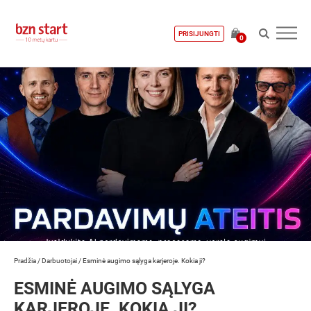
PRISIJUNGTI
0
Pradžia
/
Darbuotojai
/
Esminė augimo sąlyga karjeroje. Kokia ji?
ESMINĖ AUGIMO SĄLYGA
KARJEROJE. KOKIA JI?