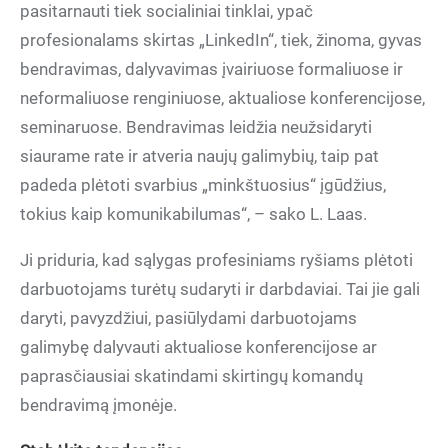
pasitarnauti tiek socialiniai tinklai, ypač
profesionalams skirtas „LinkedIn“, tiek, žinoma, gyvas
bendravimas, dalyvavimas įvairiuose formaliuose ir
neformaliuose renginiuose, aktualiose konferencijose,
seminaruose. Bendravimas leidžia neužsidaryti
siaurame rate ir atveria naujų galimybių, taip pat
padeda plėtoti svarbius „minkštuosius“ įgūdžius,
tokius kaip komunikabilumas“, – sako L. Laas.
Ji priduria, kad sąlygas profesiniams ryšiams plėtoti
darbuotojams turėtų sudaryti ir darbdaviai. Tai jie gali
daryti, pavyzdžiui, pasiūlydami darbuotojams
galimybę dalyvauti aktualiose konferencijose ar
paprasčiausiai skatindami skirtingų komandų
bendravimą įmonėje.