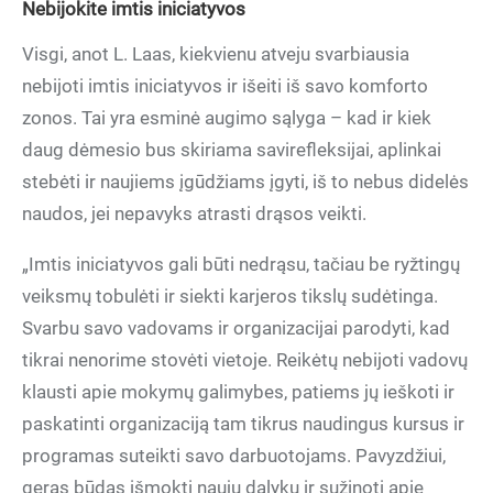
Nebijokite imtis iniciatyvos
Visgi, anot L. Laas, kiekvienu atveju svarbiausia
nebijoti imtis iniciatyvos ir išeiti iš savo komforto
zonos. Tai yra esminė augimo sąlyga – kad ir kiek
daug dėmesio bus skiriama savirefleksijai, aplinkai
stebėti ir naujiems įgūdžiams įgyti, iš to nebus didelės
naudos, jei nepavyks atrasti drąsos veikti.
„Imtis iniciatyvos gali būti nedrąsu, tačiau be ryžtingų
veiksmų tobulėti ir siekti karjeros tikslų sudėtinga.
Svarbu savo vadovams ir organizacijai parodyti, kad
tikrai nenorime stovėti vietoje. Reikėtų nebijoti vadovų
klausti apie mokymų galimybes, patiems jų ieškoti ir
paskatinti organizaciją tam tikrus naudingus kursus ir
programas suteikti savo darbuotojams. Pavyzdžiui,
geras būdas išmokti naujų dalykų ir sužinoti apie