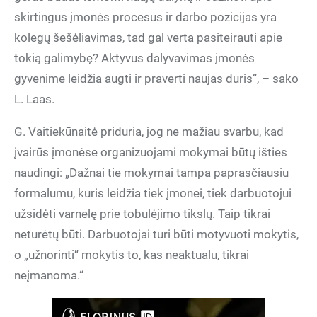
skirtingus įmonės procesus ir darbo pozicijas yra
kolegų šešėliavimas, tad gal verta pasiteirauti apie
tokią galimybę? Aktyvus dalyvavimas įmonės
gyvenime leidžia augti ir praverti naujas duris“, – sako
L. Laas.
G. Vaitiekūnaitė priduria, jog ne mažiau svarbu, kad
įvairūs įmonėse organizuojami mokymai būtų išties
naudingi: „Dažnai tie mokymai tampa paprasčiausiu
formalumu, kuris leidžia tiek įmonei, tiek darbuotojui
užsidėti varnelę prie tobulėjimo tikslų. Taip tikrai
neturėtų būti. Darbuotojai turi būti motyvuoti mokytis,
o „užnorinti“ mokytis to, kas neaktualu, tikrai
neįmanoma.“