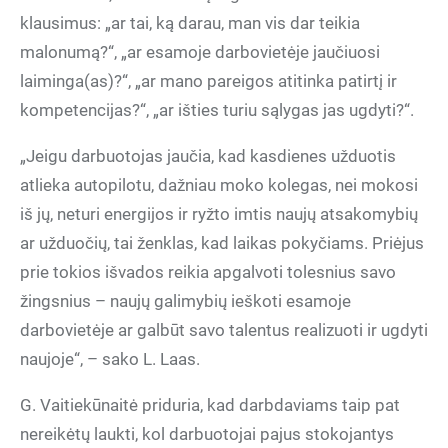
klausimus: „ar tai, ką darau, man vis dar teikia
malonumą?“, „ar esamoje darbovietėje jaučiuosi
laiminga(as)?“, „ar mano pareigos atitinka patirtį ir
kompetencijas?“, „ar išties turiu sąlygas jas ugdyti?“.
„Jeigu darbuotojas jaučia, kad kasdienes užduotis
atlieka autopilotu, dažniau moko kolegas, nei mokosi
iš jų, neturi energijos ir ryžto imtis naujų atsakomybių
ar užduočių, tai ženklas, kad laikas pokyčiams. Priėjus
prie tokios išvados reikia apgalvoti tolesnius savo
žingsnius – naujų galimybių ieškoti esamoje
darbovietėje ar galbūt savo talentus realizuoti ir ugdyti
naujoje“, – sako L. Laas.
G. Vaitiekūnaitė priduria, kad darbdaviams taip pat
nereikėtų laukti, kol darbuotojai pajus stokojantys