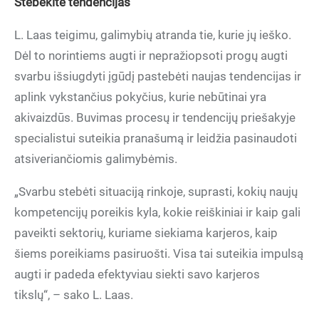
Stebėkite tendencijas
L. Laas teigimu, galimybių atranda tie, kurie jų ieško.
Dėl to norintiems augti ir nepražiopsoti progų augti
svarbu išsiugdyti įgūdį pastebėti naujas tendencijas ir
aplink vykstančius pokyčius, kurie nebūtinai yra
akivaizdūs. Buvimas procesų ir tendencijų priešakyje
specialistui suteikia pranašumą ir leidžia pasinaudoti
atsiveriančiomis galimybėmis.
„Svarbu stebėti situaciją rinkoje, suprasti, kokių naujų
kompetencijų poreikis kyla, kokie reiškiniai ir kaip gali
paveikti sektorių, kuriame siekiama karjeros, kaip
šiems poreikiams pasiruošti. Visa tai suteikia impulsą
augti ir padeda efektyviau siekti savo karjeros
tikslų“, – sako L. Laas.