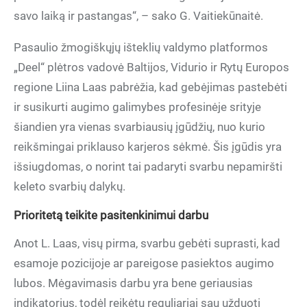
savo laiką ir pastangas“, – sako G. Vaitiekūnaitė.
Pasaulio žmogiškųjų išteklių valdymo platformos
„Deel“ plėtros vadovė Baltijos, Vidurio ir Rytų Europos
regione Liina Laas pabrėžia, kad gebėjimas pastebėti
ir susikurti augimo galimybes profesinėje srityje
šiandien yra vienas svarbiausių įgūdžių, nuo kurio
reikšmingai priklauso karjeros sėkmė. Šis įgūdis yra
išsiugdomas, o norint tai padaryti svarbu nepamiršti
keleto svarbių dalykų.
Prioritetą teikite pasitenkinimui darbu
Anot L. Laas, visų pirma, svarbu gebėti suprasti, kad
esamoje pozicijoje ar pareigose pasiektos augimo
lubos. Mėgavimasis darbu yra bene geriausias
indikatorius, todėl reikėtų reguliariai sau užduoti