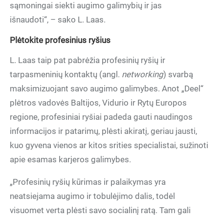
sąmoningai siekti augimo galimybių ir jas
išnaudoti“, – sako L. Laas.
Plėtokite profesinius ryšius
L. Laas taip pat pabrėžia profesinių ryšių ir
tarpasmeninių kontaktų (angl.
networking
) svarbą
maksimizuojant savo augimo galimybes. Anot „Deel“
plėtros vadovės Baltijos, Vidurio ir Rytų Europos
regione, profesiniai ryšiai padeda gauti naudingos
informacijos ir patarimų, plėsti akiratį, geriau jausti,
kuo gyvena vienos ar kitos srities specialistai, sužinoti
apie esamas karjeros galimybes.
„Profesinių ryšių kūrimas ir palaikymas yra
neatsiejama augimo ir tobulėjimo dalis, todėl
visuomet verta plėsti savo socialinį ratą. Tam gali