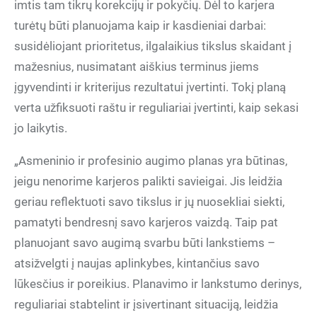
imtis tam tikrų korekcijų ir pokyčių. Dėl to karjera
turėtų būti planuojama kaip ir kasdieniai darbai:
susidėliojant prioritetus, ilgalaikius tikslus skaidant į
mažesnius, nusimatant aiškius terminus jiems
įgyvendinti ir kriterijus rezultatui įvertinti. Tokį planą
verta užfiksuoti raštu ir reguliariai įvertinti, kaip sekasi
jo laikytis.
„Asmeninio ir profesinio augimo planas yra būtinas,
jeigu nenorime karjeros palikti savieigai. Jis leidžia
geriau reflektuoti savo tikslus ir jų nuosekliai siekti,
pamatyti bendresnį savo karjeros vaizdą. Taip pat
planuojant savo augimą svarbu būti lankstiems –
atsižvelgti į naujas aplinkybes, kintančius savo
lūkesčius ir poreikius. Planavimo ir lankstumo derinys,
reguliariai stabtelint ir įsivertinant situaciją, leidžia