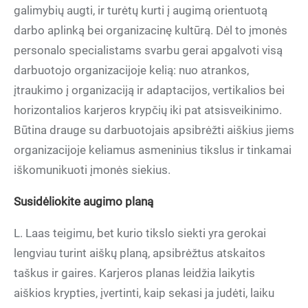
galimybių augti, ir turėtų kurti į augimą orientuotą
darbo aplinką bei organizacinę kultūrą. Dėl to įmonės
personalo specialistams svarbu gerai apgalvoti visą
darbuotojo organizacijoje kelią: nuo atrankos,
įtraukimo į organizaciją ir adaptacijos, vertikalios bei
horizontalios karjeros krypčių iki pat atsisveikinimo.
Būtina drauge su darbuotojais apsibrėžti aiškius jiems
organizacijoje keliamus asmeninius tikslus ir tinkamai
iškomunikuoti įmonės siekius.
Susidėliokite augimo planą
L. Laas teigimu, bet kurio tikslo siekti yra gerokai
lengviau turint aiškų planą, apsibrėžtus atskaitos
taškus ir gaires. Karjeros planas leidžia laikytis
aiškios krypties, įvertinti, kaip sekasi ja judėti, laiku