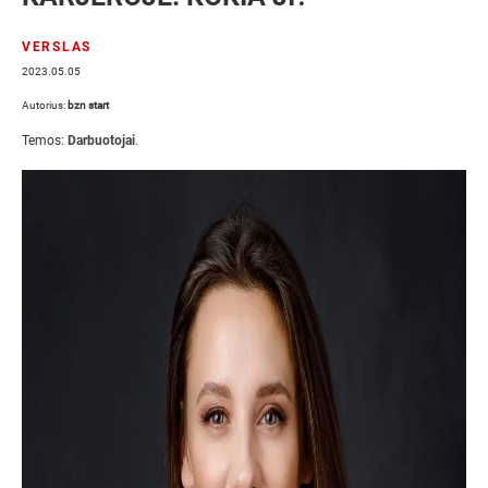
VERSLAS
2023.05.05
Autorius:
bzn start
Temos:
Darbuotojai
.