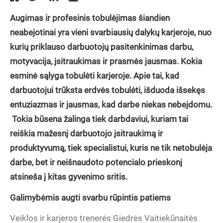
Augimas ir profesinis tobulėjimas šiandien
neabejotinai yra vieni svarbiausių dalykų karjeroje, nuo
kurių priklauso darbuotojų pasitenkinimas darbu,
motyvacija, įsitraukimas ir prasmės jausmas. Kokia
esminė sąlyga tobulėti karjeroje. Apie tai, kad
darbuotojui trūksta erdvės tobulėti, išduoda išsekęs
entuziazmas ir jausmas, kad darbe niekas nebeįdomu.
Tokia būsena žalinga tiek darbdaviui, kuriam tai
reiškia mažesnį darbuotojo įsitraukimą ir
produktyvumą, tiek specialistui, kuris ne tik netobulėja
darbe, bet ir neišnaudoto potencialo prieskonį
atsineša į kitas gyvenimo sritis.
Galimybėmis augti svarbu rūpintis patiems
Veiklos ir karjeros trenerės Giedrės Vaitiekūnaitės