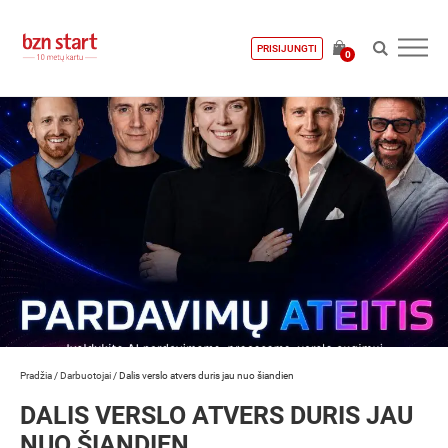
PRISIJUNGTI
0
Pradžia
/
Darbuotojai
/
Dalis verslo atvers duris jau nuo šiandien
DALIS VERSLO ATVERS DURIS JAU
NUO ŠIANDIEN