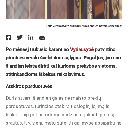
Dalis verslo atvers duris jau nuo šiandien pexels.com nuotr.
Po mėnesį trukusio karantino
Vyriausybė
patvirtino
pirmines verslo švelninimo sąlygas. Pagal jas, jau nuo
šiandien leista dirbti kai kurioms prekybos vietoms,
atitinkančioms iškeltus reikalavimus.
Atskiros parduotuvės
Duris atverti šiandien galės ne maisto prekių
parduotuvės, turinčios atskirą tiesioginį įėjimą iš
lauko. Taip pat nurodoma atidžiai reguliuoti pirkėjų
srautus, t. y. vienu metu suteikti galimybę apsipirkti ne