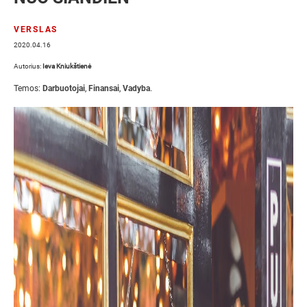
VERSLAS
2020.04.16
Autorius:
Ieva Kniukštienė
Temos:
Darbuotojai
,
Finansai
,
Vadyba
.