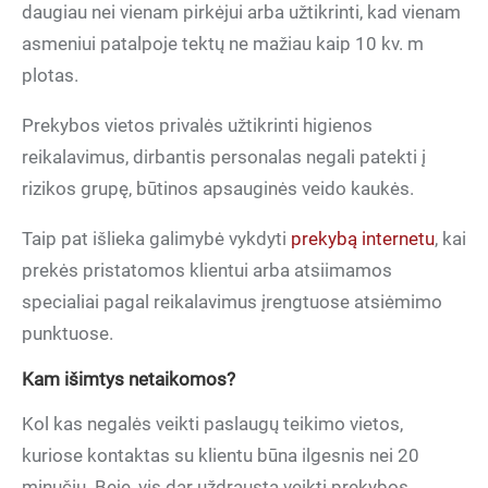
daugiau nei vienam pirkėjui arba užtikrinti, kad vienam
asmeniui patalpoje tektų ne mažiau kaip 10 kv. m
plotas.
Prekybos vietos privalės užtikrinti higienos
reikalavimus, dirbantis personalas negali patekti į
rizikos grupę, būtinos apsauginės veido kaukės.
Taip pat išlieka galimybė vykdyti
prekybą internetu
, kai
prekės pristatomos klientui arba atsiimamos
specialiai pagal reikalavimus įrengtuose atsiėmimo
punktuose.
Kam išimtys netaikomos?
Kol kas negalės veikti paslaugų teikimo vietos,
kuriose kontaktas su klientu būna ilgesnis nei 20
minučių. Beje, vis dar uždrausta veikti prekybos