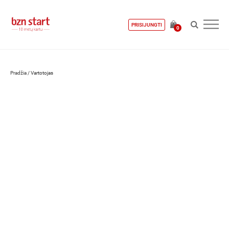
PRISIJUNGTI
0
Pradžia
/
Vartotojas
Vilija Slavickienė