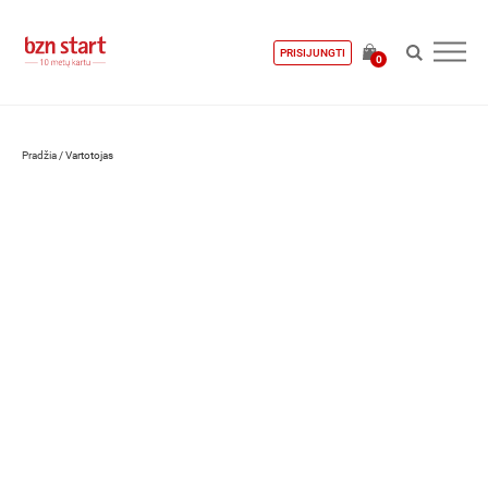
PRISIJUNGTI
0
Pradžia
/
Vartotojas
Raminta Bučiūtė