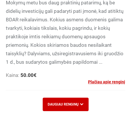
Mokymų metu bus daug praktinių patarimų, ką be
didelių investicijų gali padaryti pati įmonė, kad atitiktų
BDAR reikalavimus. Kokius asmens duomenis galima
tvarkyti, kokiais tikslais, kokiu pagrindu, ir kokių
praktikoje imtis reikiamų duomenų apsaugos
priemonių. Kokios skiriamos baudos nesilaikant
taisyklių? Dalyviams, užsiregistravusiems iki gruodžio
1 d., bus sudarytos galimybės papildomai ...
Kaina:
50.00
€
Plačiau apie renginį
DAUGIAU RENGINŲ