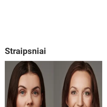
Teisininkė, žiniasklaidos teisės ekspertė / Advokatų kontora
GLIMSTEDT
Straipsniai