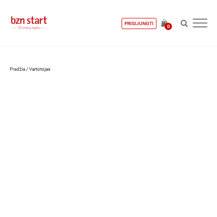
PRISIJUNGTI
0
Pradžia
/
Vartotojas
Laurynas Dailydė