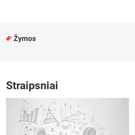
Verslo finansavimo sprendimų skyriaus vadovas / „Swedbank“
Žymos
Straipsniai